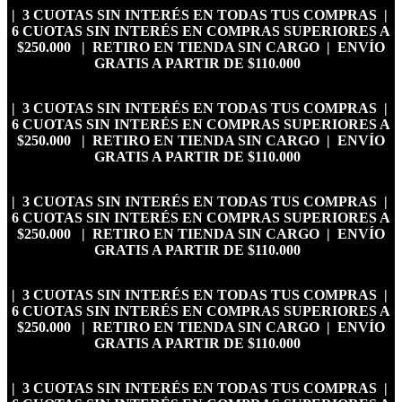
| 3 CUOTAS SIN INTERÉS EN TODAS TUS COMPRAS |
6 CUOTAS SIN INTERÉS EN COMPRAS SUPERIORES A
$250.000 | RETIRO EN TIENDA SIN CARGO | ENVÍO
GRATIS A PARTIR DE $110.000
| 3 CUOTAS SIN INTERÉS EN TODAS TUS COMPRAS |
6 CUOTAS SIN INTERÉS EN COMPRAS SUPERIORES A
$250.000 | RETIRO EN TIENDA SIN CARGO | ENVÍO
GRATIS A PARTIR DE $110.000
| 3 CUOTAS SIN INTERÉS EN TODAS TUS COMPRAS |
6 CUOTAS SIN INTERÉS EN COMPRAS SUPERIORES A
$250.000 | RETIRO EN TIENDA SIN CARGO | ENVÍO
GRATIS A PARTIR DE $110.000
| 3 CUOTAS SIN INTERÉS EN TODAS TUS COMPRAS |
6 CUOTAS SIN INTERÉS EN COMPRAS SUPERIORES A
$250.000 | RETIRO EN TIENDA SIN CARGO | ENVÍO
GRATIS A PARTIR DE $110.000
| 3 CUOTAS SIN INTERÉS EN TODAS TUS COMPRAS |