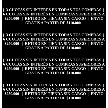
| 3 CUOTAS SIN INTERÉS EN TODAS TUS COMPRAS |
6 CUOTAS SIN INTERÉS EN COMPRAS SUPERIORES A
$250.000 | RETIRO EN TIENDA SIN CARGO | ENVÍO
GRATIS A PARTIR DE $110.000
| 3 CUOTAS SIN INTERÉS EN TODAS TUS COMPRAS |
6 CUOTAS SIN INTERÉS EN COMPRAS SUPERIORES A
$250.000 | RETIRO EN TIENDA SIN CARGO | ENVÍO
GRATIS A PARTIR DE $110.000
| 3 CUOTAS SIN INTERÉS EN TODAS TUS COMPRAS |
6 CUOTAS SIN INTERÉS EN COMPRAS SUPERIORES A
$250.000 | RETIRO EN TIENDA SIN CARGO | ENVÍO
GRATIS A PARTIR DE $110.000
| 3 CUOTAS SIN INTERÉS EN TODAS TUS COMPRAS |
6 CUOTAS SIN INTERÉS EN COMPRAS SUPERIORES A
$250.000 | RETIRO EN TIENDA SIN CARGO | ENVÍO
GRATIS A PARTIR DE $110.000