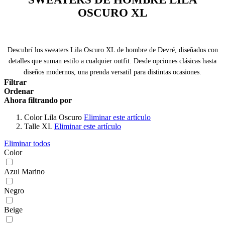
OSCURO XL
Descubrí los sweaters Lila Oscuro XL de hombre de Devré, diseñados con
detalles que suman estilo a cualquier outfit. Desde opciones clásicas hasta
diseños modernos, una prenda versatil para distintas ocasiones.
Filtrar
Ordenar
Ahora filtrando por
Color
Lila Oscuro
Eliminar este artículo
Talle
XL
Eliminar este artículo
Eliminar todos
Color
Azul Marino
Negro
Beige