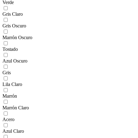
Verde
Gris Claro
Gris Oscuro
Marrón Oscuro
Tostado
Azul Oscuro
Gris
Lila Claro
Marrón
Marrón Claro
Acero
Azul Claro