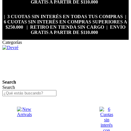
GRATIS A PARTIR DE $110.000
| 3 CUOTAS SIN INTERÉS EN TODAS TUS COMPRAS |
6 CUOTAS SIN INTERÉS EN COMPRAS SUPERIORES A
$250.000 | RETIRO EN TIENDA SIN CARGO | ENVÍO
GRATIS A PARTIR DE $110.000
Categorías
Search
Search