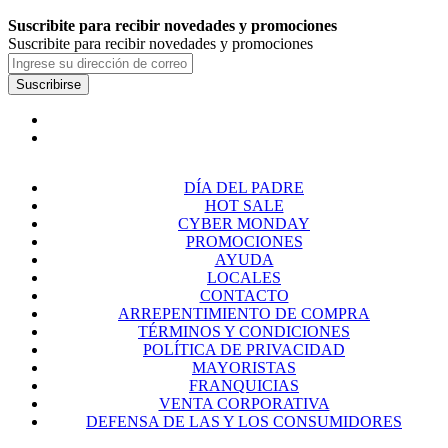
Suscribite para recibir novedades y promociones
Suscribite para recibir novedades y promociones
Suscribirse
DÍA DEL PADRE
HOT SALE
CYBER MONDAY
PROMOCIONES
AYUDA
LOCALES
CONTACTO
ARREPENTIMIENTO DE COMPRA
TÉRMINOS Y CONDICIONES
POLÍTICA DE PRIVACIDAD
MAYORISTAS
FRANQUICIAS
VENTA CORPORATIVA
DEFENSA DE LAS Y LOS CONSUMIDORES