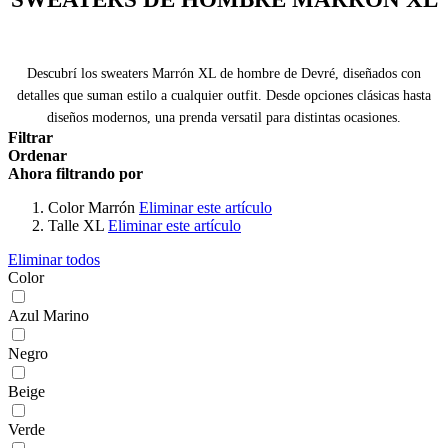
Descubrí los sweaters Marrón XL de hombre de Devré, diseñados con
detalles que suman estilo a cualquier outfit. Desde opciones clásicas hasta
diseños modernos, una prenda versatil para distintas ocasiones.
Filtrar
Ordenar
Ahora filtrando por
Color
Marrón
Eliminar este artículo
Talle
XL
Eliminar este artículo
Eliminar todos
Color
Azul Marino
Negro
Beige
Verde