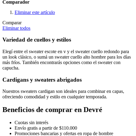
Comparador
Eliminar este artículo
Comparar
Eliminar todos
Variedad de cuellos y estilos
Elegí entre el sweater escote en v y el sweater cuello redondo para
un look clásico, o sumá un sweater cuello alto hombre para los días
más fríos. También encontrarás opciones como el sweater con
capucha.
Cardigans y sweaters abrigados
Nuestros sweaters cardigan son ideales para combinar en capas,
ofreciendo comodidad y estilo en cualquier temporada.
Beneficios de comprar en Devré
Cuotas sin interés
Envío gratis a partir de $110.000
Promociones bancarias y ofertas en ropa de hombre