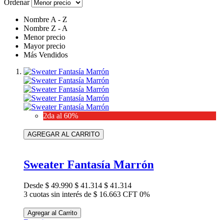
Ordenar
Nombre A - Z
Nombre Z - A
Menor precio
Mayor precio
Más Vendidos
2da al 60%
AGREGAR AL CARRITO
Sweater Fantasía Marrón
Desde
$ 49.990
$ 41.314
$ 41.314
3 cuotas sin interés de
$ 16.663
CFT 0%
Agregar al Carrito