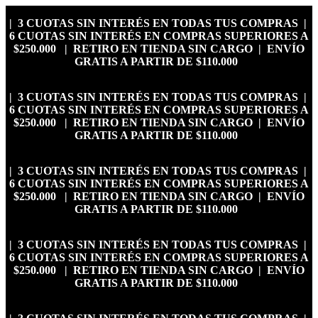
| 3 CUOTAS SIN INTERÉS EN TODAS TUS COMPRAS |
6 CUOTAS SIN INTERÉS EN COMPRAS SUPERIORES A
$250.000 | RETIRO EN TIENDA SIN CARGO | ENVÍO
GRATIS A PARTIR DE $110.000
| 3 CUOTAS SIN INTERÉS EN TODAS TUS COMPRAS |
6 CUOTAS SIN INTERÉS EN COMPRAS SUPERIORES A
$250.000 | RETIRO EN TIENDA SIN CARGO | ENVÍO
GRATIS A PARTIR DE $110.000
| 3 CUOTAS SIN INTERÉS EN TODAS TUS COMPRAS |
6 CUOTAS SIN INTERÉS EN COMPRAS SUPERIORES A
$250.000 | RETIRO EN TIENDA SIN CARGO | ENVÍO
GRATIS A PARTIR DE $110.000
| 3 CUOTAS SIN INTERÉS EN TODAS TUS COMPRAS |
6 CUOTAS SIN INTERÉS EN COMPRAS SUPERIORES A
$250.000 | RETIRO EN TIENDA SIN CARGO | ENVÍO
GRATIS A PARTIR DE $110.000