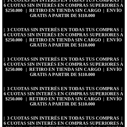
| 3 CUOTAS SIN INTERÉS EN TODAS TUS COMPRAS |
6 CUOTAS SIN INTERÉS EN COMPRAS SUPERIORES A
$250.000 | RETIRO EN TIENDA SIN CARGO | ENVÍO
GRATIS A PARTIR DE $110.000
| 3 CUOTAS SIN INTERÉS EN TODAS TUS COMPRAS |
6 CUOTAS SIN INTERÉS EN COMPRAS SUPERIORES A
$250.000 | RETIRO EN TIENDA SIN CARGO | ENVÍO
GRATIS A PARTIR DE $110.000
| 3 CUOTAS SIN INTERÉS EN TODAS TUS COMPRAS |
6 CUOTAS SIN INTERÉS EN COMPRAS SUPERIORES A
$250.000 | RETIRO EN TIENDA SIN CARGO | ENVÍO
GRATIS A PARTIR DE $110.000
| 3 CUOTAS SIN INTERÉS EN TODAS TUS COMPRAS |
6 CUOTAS SIN INTERÉS EN COMPRAS SUPERIORES A
$250.000 | RETIRO EN TIENDA SIN CARGO | ENVÍO
GRATIS A PARTIR DE $110.000
| 3 CUOTAS SIN INTERÉS EN TODAS TUS COMPRAS |
6 CUOTAS SIN INTERÉS EN COMPRAS SUPERIORES A