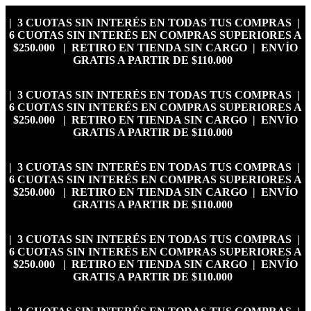
| 3 CUOTAS SIN INTERÉS EN TODAS TUS COMPRAS |
6 CUOTAS SIN INTERÉS EN COMPRAS SUPERIORES A
$250.000 | RETIRO EN TIENDA SIN CARGO | ENVÍO
GRATIS A PARTIR DE $110.000
| 3 CUOTAS SIN INTERÉS EN TODAS TUS COMPRAS |
6 CUOTAS SIN INTERÉS EN COMPRAS SUPERIORES A
$250.000 | RETIRO EN TIENDA SIN CARGO | ENVÍO
GRATIS A PARTIR DE $110.000
| 3 CUOTAS SIN INTERÉS EN TODAS TUS COMPRAS |
6 CUOTAS SIN INTERÉS EN COMPRAS SUPERIORES A
$250.000 | RETIRO EN TIENDA SIN CARGO | ENVÍO
GRATIS A PARTIR DE $110.000
| 3 CUOTAS SIN INTERÉS EN TODAS TUS COMPRAS |
6 CUOTAS SIN INTERÉS EN COMPRAS SUPERIORES A
$250.000 | RETIRO EN TIENDA SIN CARGO | ENVÍO
GRATIS A PARTIR DE $110.000