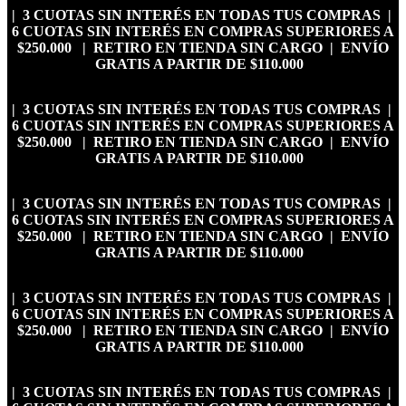
| 3 CUOTAS SIN INTERÉS EN TODAS TUS COMPRAS |
6 CUOTAS SIN INTERÉS EN COMPRAS SUPERIORES A
$250.000 | RETIRO EN TIENDA SIN CARGO | ENVÍO
GRATIS A PARTIR DE $110.000
| 3 CUOTAS SIN INTERÉS EN TODAS TUS COMPRAS |
6 CUOTAS SIN INTERÉS EN COMPRAS SUPERIORES A
$250.000 | RETIRO EN TIENDA SIN CARGO | ENVÍO
GRATIS A PARTIR DE $110.000
| 3 CUOTAS SIN INTERÉS EN TODAS TUS COMPRAS |
6 CUOTAS SIN INTERÉS EN COMPRAS SUPERIORES A
$250.000 | RETIRO EN TIENDA SIN CARGO | ENVÍO
GRATIS A PARTIR DE $110.000
| 3 CUOTAS SIN INTERÉS EN TODAS TUS COMPRAS |
6 CUOTAS SIN INTERÉS EN COMPRAS SUPERIORES A
$250.000 | RETIRO EN TIENDA SIN CARGO | ENVÍO
GRATIS A PARTIR DE $110.000
| 3 CUOTAS SIN INTERÉS EN TODAS TUS COMPRAS |