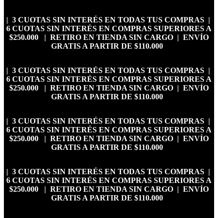
| 3 CUOTAS SIN INTERÉS EN TODAS TUS COMPRAS |
6 CUOTAS SIN INTERÉS EN COMPRAS SUPERIORES A
$250.000 | RETIRO EN TIENDA SIN CARGO | ENVÍO
GRATIS A PARTIR DE $110.000
| 3 CUOTAS SIN INTERÉS EN TODAS TUS COMPRAS |
6 CUOTAS SIN INTERÉS EN COMPRAS SUPERIORES A
$250.000 | RETIRO EN TIENDA SIN CARGO | ENVÍO
GRATIS A PARTIR DE $110.000
| 3 CUOTAS SIN INTERÉS EN TODAS TUS COMPRAS |
6 CUOTAS SIN INTERÉS EN COMPRAS SUPERIORES A
$250.000 | RETIRO EN TIENDA SIN CARGO | ENVÍO
GRATIS A PARTIR DE $110.000
| 3 CUOTAS SIN INTERÉS EN TODAS TUS COMPRAS |
6 CUOTAS SIN INTERÉS EN COMPRAS SUPERIORES A
$250.000 | RETIRO EN TIENDA SIN CARGO | ENVÍO
GRATIS A PARTIR DE $110.000