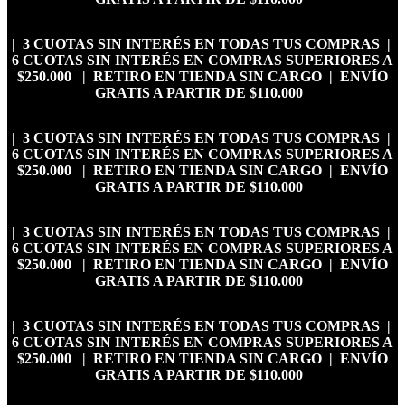
| 3 CUOTAS SIN INTERÉS EN TODAS TUS COMPRAS |
6 CUOTAS SIN INTERÉS EN COMPRAS SUPERIORES A
$250.000 | RETIRO EN TIENDA SIN CARGO | ENVÍO
GRATIS A PARTIR DE $110.000
| 3 CUOTAS SIN INTERÉS EN TODAS TUS COMPRAS |
6 CUOTAS SIN INTERÉS EN COMPRAS SUPERIORES A
$250.000 | RETIRO EN TIENDA SIN CARGO | ENVÍO
GRATIS A PARTIR DE $110.000
| 3 CUOTAS SIN INTERÉS EN TODAS TUS COMPRAS |
6 CUOTAS SIN INTERÉS EN COMPRAS SUPERIORES A
$250.000 | RETIRO EN TIENDA SIN CARGO | ENVÍO
GRATIS A PARTIR DE $110.000
| 3 CUOTAS SIN INTERÉS EN TODAS TUS COMPRAS |
6 CUOTAS SIN INTERÉS EN COMPRAS SUPERIORES A
$250.000 | RETIRO EN TIENDA SIN CARGO | ENVÍO
GRATIS A PARTIR DE $110.000