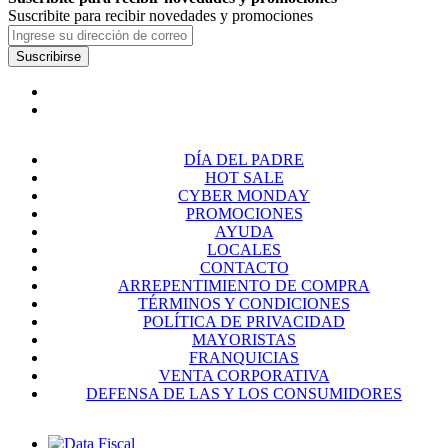
Suscribite para recibir novedades y promociones
Suscribirse
DÍA DEL PADRE
HOT SALE
CYBER MONDAY
PROMOCIONES
AYUDA
LOCALES
CONTACTO
ARREPENTIMIENTO DE COMPRA
TÉRMINOS Y CONDICIONES
POLÍTICA DE PRIVACIDAD
MAYORISTAS
FRANQUICIAS
VENTA CORPORATIVA
DEFENSA DE LAS Y LOS CONSUMIDORES