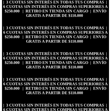
| 3 CUOTAS SIN INTERÉS EN TODAS TUS COMPRAS |
6 CUOTAS SIN INTERÉS EN COMPRAS SUPERIORES A
$250.000 | RETIRO EN TIENDA SIN CARGO | ENVÍO
GRATIS A PARTIR DE $110.000
| 3 CUOTAS SIN INTERÉS EN TODAS TUS COMPRAS |
6 CUOTAS SIN INTERÉS EN COMPRAS SUPERIORES A
$250.000 | RETIRO EN TIENDA SIN CARGO | ENVÍO
GRATIS A PARTIR DE $110.000
| 3 CUOTAS SIN INTERÉS EN TODAS TUS COMPRAS |
6 CUOTAS SIN INTERÉS EN COMPRAS SUPERIORES A
$250.000 | RETIRO EN TIENDA SIN CARGO | ENVÍO
GRATIS A PARTIR DE $110.000
| 3 CUOTAS SIN INTERÉS EN TODAS TUS COMPRAS |
6 CUOTAS SIN INTERÉS EN COMPRAS SUPERIORES A
$250.000 | RETIRO EN TIENDA SIN CARGO | ENVÍO
GRATIS A PARTIR DE $110.000
| 3 CUOTAS SIN INTERÉS EN TODAS TUS COMPRAS |
6 CUOTAS SIN INTERÉS EN COMPRAS SUPERIORES A