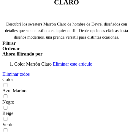
CLARO
Descubrí los sweaters Marrón Claro de hombre de Devré, diseñados con
detalles que suman estilo a cualquier outfit. Desde opciones clásicas hasta
diseños modernos, una prenda versatil para distintas ocasiones.
Filtrar
Ordenar
Ahora filtrando por
Color
Marrón Claro
Eliminar este artículo
Eliminar todos
Color
Azul Marino
Negro
Beige
Verde