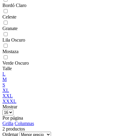
Bordó Claro
Celeste
Granate
Lila Oscuro
Mostaza
Verde Oscuro
Talle
L
M
S
XL
XXL
XXXL
Mostrar
Por página
Grilla
Columnas
2 productos
Ordenar