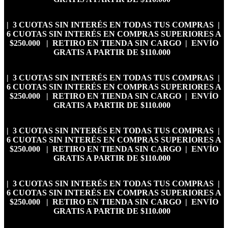
| 3 CUOTAS SIN INTERÉS EN TODAS TUS COMPRAS |
6 CUOTAS SIN INTERÉS EN COMPRAS SUPERIORES A
$250.000 | RETIRO EN TIENDA SIN CARGO | ENVÍO
GRATIS A PARTIR DE $110.000
| 3 CUOTAS SIN INTERÉS EN TODAS TUS COMPRAS |
6 CUOTAS SIN INTERÉS EN COMPRAS SUPERIORES A
$250.000 | RETIRO EN TIENDA SIN CARGO | ENVÍO
GRATIS A PARTIR DE $110.000
| 3 CUOTAS SIN INTERÉS EN TODAS TUS COMPRAS |
6 CUOTAS SIN INTERÉS EN COMPRAS SUPERIORES A
$250.000 | RETIRO EN TIENDA SIN CARGO | ENVÍO
GRATIS A PARTIR DE $110.000
| 3 CUOTAS SIN INTERÉS EN TODAS TUS COMPRAS |
6 CUOTAS SIN INTERÉS EN COMPRAS SUPERIORES A
$250.000 | RETIRO EN TIENDA SIN CARGO | ENVÍO
GRATIS A PARTIR DE $110.000