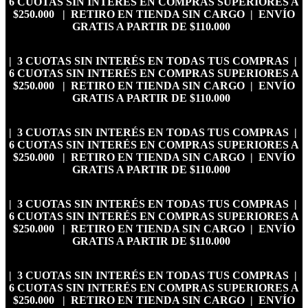
6 CUOTAS SIN INTERÉS EN COMPRAS SUPERIORES A
$250.000 | RETIRO EN TIENDA SIN CARGO | ENVÍO
GRATIS A PARTIR DE $110.000
| 3 CUOTAS SIN INTERÉS EN TODAS TUS COMPRAS |
6 CUOTAS SIN INTERÉS EN COMPRAS SUPERIORES A
$250.000 | RETIRO EN TIENDA SIN CARGO | ENVÍO
GRATIS A PARTIR DE $110.000
| 3 CUOTAS SIN INTERÉS EN TODAS TUS COMPRAS |
6 CUOTAS SIN INTERÉS EN COMPRAS SUPERIORES A
$250.000 | RETIRO EN TIENDA SIN CARGO | ENVÍO
GRATIS A PARTIR DE $110.000
| 3 CUOTAS SIN INTERÉS EN TODAS TUS COMPRAS |
6 CUOTAS SIN INTERÉS EN COMPRAS SUPERIORES A
$250.000 | RETIRO EN TIENDA SIN CARGO | ENVÍO
GRATIS A PARTIR DE $110.000
| 3 CUOTAS SIN INTERÉS EN TODAS TUS COMPRAS |
6 CUOTAS SIN INTERÉS EN COMPRAS SUPERIORES A
$250.000 | RETIRO EN TIENDA SIN CARGO | ENVÍO