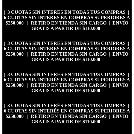
| 3 CUOTAS SIN INTERÉS EN TODAS TUS COMPRAS |
6 CUOTAS SIN INTERÉS EN COMPRAS SUPERIORES A
$250.000 | RETIRO EN TIENDA SIN CARGO | ENVÍO
GRATIS A PARTIR DE $110.000
| 3 CUOTAS SIN INTERÉS EN TODAS TUS COMPRAS |
6 CUOTAS SIN INTERÉS EN COMPRAS SUPERIORES A
$250.000 | RETIRO EN TIENDA SIN CARGO | ENVÍO
GRATIS A PARTIR DE $110.000
| 3 CUOTAS SIN INTERÉS EN TODAS TUS COMPRAS |
6 CUOTAS SIN INTERÉS EN COMPRAS SUPERIORES A
$250.000 | RETIRO EN TIENDA SIN CARGO | ENVÍO
GRATIS A PARTIR DE $110.000
| 3 CUOTAS SIN INTERÉS EN TODAS TUS COMPRAS |
6 CUOTAS SIN INTERÉS EN COMPRAS SUPERIORES A
$250.000 | RETIRO EN TIENDA SIN CARGO | ENVÍO
GRATIS A PARTIR DE $110.000