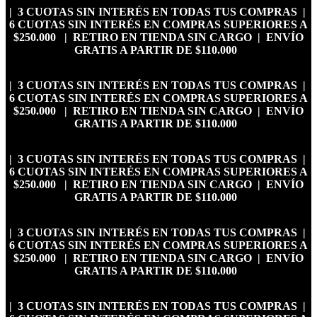
| 3 CUOTAS SIN INTERÉS EN TODAS TUS COMPRAS |
6 CUOTAS SIN INTERÉS EN COMPRAS SUPERIORES A
$250.000 | RETIRO EN TIENDA SIN CARGO | ENVÍO
GRATIS A PARTIR DE $110.000
| 3 CUOTAS SIN INTERÉS EN TODAS TUS COMPRAS |
6 CUOTAS SIN INTERÉS EN COMPRAS SUPERIORES A
$250.000 | RETIRO EN TIENDA SIN CARGO | ENVÍO
GRATIS A PARTIR DE $110.000
| 3 CUOTAS SIN INTERÉS EN TODAS TUS COMPRAS |
6 CUOTAS SIN INTERÉS EN COMPRAS SUPERIORES A
$250.000 | RETIRO EN TIENDA SIN CARGO | ENVÍO
GRATIS A PARTIR DE $110.000
| 3 CUOTAS SIN INTERÉS EN TODAS TUS COMPRAS |
6 CUOTAS SIN INTERÉS EN COMPRAS SUPERIORES A
$250.000 | RETIRO EN TIENDA SIN CARGO | ENVÍO
GRATIS A PARTIR DE $110.000
| 3 CUOTAS SIN INTERÉS EN TODAS TUS COMPRAS |