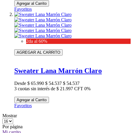
Agregar al Carrito
Favoritos
2da al 60%
AGREGAR AL CARRITO
Sweater Lana Marrón Claro
Desde
$ 65.990
$ 54.537
$ 54.537
3 cuotas sin interés de
$ 21.997
CFT 0%
Agregar al Carrito
Favoritos
Mostrar
Por página
Mi carrito