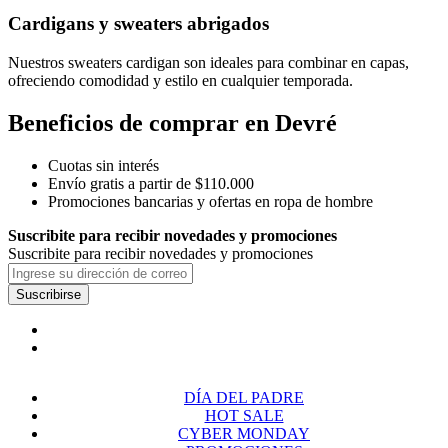
Cardigans y sweaters abrigados
Nuestros sweaters cardigan son ideales para combinar en capas,
ofreciendo comodidad y estilo en cualquier temporada.
Beneficios de comprar en Devré
Cuotas sin interés
Envío gratis a partir de $110.000
Promociones bancarias y ofertas en ropa de hombre
Suscribite para recibir novedades y promociones
Suscribite para recibir novedades y promociones
Suscribirse
DÍA DEL PADRE
HOT SALE
CYBER MONDAY