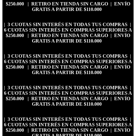
$250.000 | RETIRO EN TIENDA SIN CARGO | ENVÍO
GRATIS A PARTIR DE $110.000
| 3 CUOTAS SIN INTERÉS EN TODAS TUS COMPRAS |
6 CUOTAS SIN INTERÉS EN COMPRAS SUPERIORES A
$250.000 | RETIRO EN TIENDA SIN CARGO | ENVÍO
GRATIS A PARTIR DE $110.000
| 3 CUOTAS SIN INTERÉS EN TODAS TUS COMPRAS |
6 CUOTAS SIN INTERÉS EN COMPRAS SUPERIORES A
$250.000 | RETIRO EN TIENDA SIN CARGO | ENVÍO
GRATIS A PARTIR DE $110.000
| 3 CUOTAS SIN INTERÉS EN TODAS TUS COMPRAS |
6 CUOTAS SIN INTERÉS EN COMPRAS SUPERIORES A
$250.000 | RETIRO EN TIENDA SIN CARGO | ENVÍO
GRATIS A PARTIR DE $110.000
| 3 CUOTAS SIN INTERÉS EN TODAS TUS COMPRAS |
6 CUOTAS SIN INTERÉS EN COMPRAS SUPERIORES A
$250.000 | RETIRO EN TIENDA SIN CARGO | ENVÍO
GRATIS A PARTIR DE $110.000