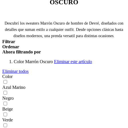
OSCURO
Descubrí los sweaters Marrón Oscuro de hombre de Devré, diseñados con
detalles que suman estilo a cualquier outfit. Desde opciones clásicas hasta
diseños modernos, una prenda versatil para distintas ocasiones.
Filtrar
Ordenar
Ahora filtrando por
Color
Marrón Oscuro
Eliminar este artículo
Eliminar todos
Color
Azul Marino
Negro
Beige
Verde