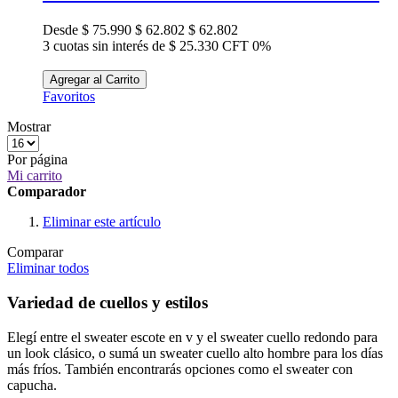
Desde
$ 75.990
$ 62.802
$ 62.802
3 cuotas sin interés de
$ 25.330
CFT 0%
Agregar al Carrito
Favoritos
Mostrar
Por página
Mi carrito
Comparador
Eliminar este artículo
Comparar
Eliminar todos
Variedad de cuellos y estilos
Elegí entre el sweater escote en v y el sweater cuello redondo para
un look clásico, o sumá un sweater cuello alto hombre para los días
más fríos. También encontrarás opciones como el sweater con
capucha.