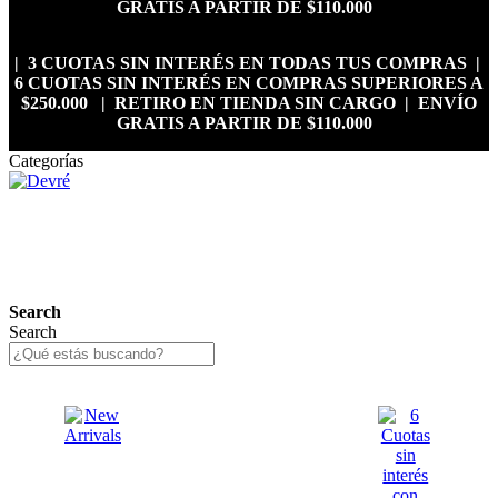
GRATIS A PARTIR DE $110.000
| 3 CUOTAS SIN INTERÉS EN TODAS TUS COMPRAS |
6 CUOTAS SIN INTERÉS EN COMPRAS SUPERIORES A
$250.000 | RETIRO EN TIENDA SIN CARGO | ENVÍO
GRATIS A PARTIR DE $110.000
Categorías
Search
Search