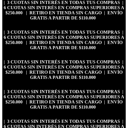
| 3 CUOTAS SIN INTERÉS EN TODAS TUS COMPRAS |
6 CUOTAS SIN INTERÉS EN COMPRAS SUPERIORES A
$250.000 | RETIRO EN TIENDA SIN CARGO | ENVÍO
GRATIS A PARTIR DE $110.000
| 3 CUOTAS SIN INTERÉS EN TODAS TUS COMPRAS |
6 CUOTAS SIN INTERÉS EN COMPRAS SUPERIORES A
$250.000 | RETIRO EN TIENDA SIN CARGO | ENVÍO
GRATIS A PARTIR DE $110.000
| 3 CUOTAS SIN INTERÉS EN TODAS TUS COMPRAS |
6 CUOTAS SIN INTERÉS EN COMPRAS SUPERIORES A
$250.000 | RETIRO EN TIENDA SIN CARGO | ENVÍO
GRATIS A PARTIR DE $110.000
| 3 CUOTAS SIN INTERÉS EN TODAS TUS COMPRAS |
6 CUOTAS SIN INTERÉS EN COMPRAS SUPERIORES A
$250.000 | RETIRO EN TIENDA SIN CARGO | ENVÍO
GRATIS A PARTIR DE $110.000
| 3 CUOTAS SIN INTERÉS EN TODAS TUS COMPRAS |
6 CUOTAS SIN INTERÉS EN COMPRAS SUPERIORES A