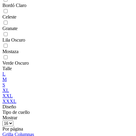
Bordó Claro
Celeste
Granate
Lila Oscuro
Mostaza
Verde Oscuro
Talle
L
M
S
XL
XXL
XXXL
Diseño
Tipo de cuello
Mostrar
Por página
Grilla
Columnas