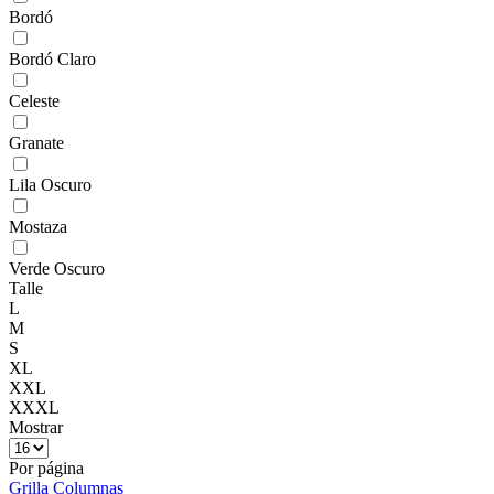
Bordó
Bordó Claro
Celeste
Granate
Lila Oscuro
Mostaza
Verde Oscuro
Talle
L
M
S
XL
XXL
XXXL
Mostrar
Por página
Grilla
Columnas