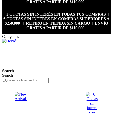
GRATIS A PARTIR DE $110.000
| 3 CUOTAS SIN INTERÉS EN TODAS TUS COMPRAS |
6 CUOTAS SIN INTERÉS EN COMPRAS SUPERIORES A
$250.000 | RETIRO EN TIENDA SIN CARGO | ENVÍO
GRATIS A PARTIR DE $110.000
Categorías
Search
Search