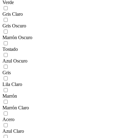
Verde
Gris Claro
Gris Oscuro
Marrón Oscuro
Tostado
Azul Oscuro
Gris
Lila Claro
Marrón
Marrón Claro
Acero
Azul Claro