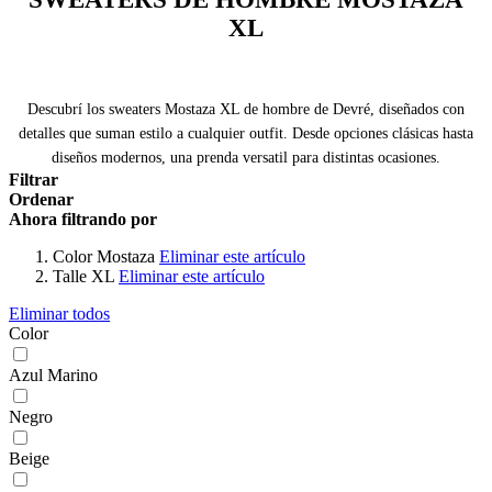
XL
Descubrí los sweaters Mostaza XL de hombre de Devré, diseñados con
detalles que suman estilo a cualquier outfit. Desde opciones clásicas hasta
diseños modernos, una prenda versatil para distintas ocasiones.
Filtrar
Ordenar
Ahora filtrando por
Color
Mostaza
Eliminar este artículo
Talle
XL
Eliminar este artículo
Eliminar todos
Color
Azul Marino
Negro
Beige