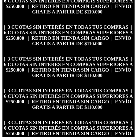
6 CUOTAS SIN INTERÉS EN COMPRAS SUPERIORES A
$250.000 | RETIRO EN TIENDA SIN CARGO | ENVÍO
GRATIS A PARTIR DE $110.000
| 3 CUOTAS SIN INTERÉS EN TODAS TUS COMPRAS |
6 CUOTAS SIN INTERÉS EN COMPRAS SUPERIORES A
$250.000 | RETIRO EN TIENDA SIN CARGO | ENVÍO
GRATIS A PARTIR DE $110.000
| 3 CUOTAS SIN INTERÉS EN TODAS TUS COMPRAS |
6 CUOTAS SIN INTERÉS EN COMPRAS SUPERIORES A
$250.000 | RETIRO EN TIENDA SIN CARGO | ENVÍO
GRATIS A PARTIR DE $110.000
| 3 CUOTAS SIN INTERÉS EN TODAS TUS COMPRAS |
6 CUOTAS SIN INTERÉS EN COMPRAS SUPERIORES A
$250.000 | RETIRO EN TIENDA SIN CARGO | ENVÍO
GRATIS A PARTIR DE $110.000
| 3 CUOTAS SIN INTERÉS EN TODAS TUS COMPRAS |
6 CUOTAS SIN INTERÉS EN COMPRAS SUPERIORES A
$250.000 | RETIRO EN TIENDA SIN CARGO | ENVÍO