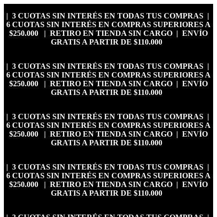
| 3 CUOTAS SIN INTERÉS EN TODAS TUS COMPRAS |
6 CUOTAS SIN INTERÉS EN COMPRAS SUPERIORES A
$250.000 | RETIRO EN TIENDA SIN CARGO | ENVÍO
GRATIS A PARTIR DE $110.000
| 3 CUOTAS SIN INTERÉS EN TODAS TUS COMPRAS |
6 CUOTAS SIN INTERÉS EN COMPRAS SUPERIORES A
$250.000 | RETIRO EN TIENDA SIN CARGO | ENVÍO
GRATIS A PARTIR DE $110.000
| 3 CUOTAS SIN INTERÉS EN TODAS TUS COMPRAS |
6 CUOTAS SIN INTERÉS EN COMPRAS SUPERIORES A
$250.000 | RETIRO EN TIENDA SIN CARGO | ENVÍO
GRATIS A PARTIR DE $110.000
| 3 CUOTAS SIN INTERÉS EN TODAS TUS COMPRAS |
6 CUOTAS SIN INTERÉS EN COMPRAS SUPERIORES A
$250.000 | RETIRO EN TIENDA SIN CARGO | ENVÍO
GRATIS A PARTIR DE $110.000