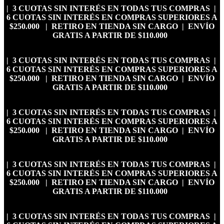
| 3 CUOTAS SIN INTERÉS EN TODAS TUS COMPRAS |
6 CUOTAS SIN INTERÉS EN COMPRAS SUPERIORES A
$250.000 | RETIRO EN TIENDA SIN CARGO | ENVÍO
GRATIS A PARTIR DE $110.000
| 3 CUOTAS SIN INTERÉS EN TODAS TUS COMPRAS |
6 CUOTAS SIN INTERÉS EN COMPRAS SUPERIORES A
$250.000 | RETIRO EN TIENDA SIN CARGO | ENVÍO
GRATIS A PARTIR DE $110.000
| 3 CUOTAS SIN INTERÉS EN TODAS TUS COMPRAS |
6 CUOTAS SIN INTERÉS EN COMPRAS SUPERIORES A
$250.000 | RETIRO EN TIENDA SIN CARGO | ENVÍO
GRATIS A PARTIR DE $110.000
| 3 CUOTAS SIN INTERÉS EN TODAS TUS COMPRAS |
6 CUOTAS SIN INTERÉS EN COMPRAS SUPERIORES A
$250.000 | RETIRO EN TIENDA SIN CARGO | ENVÍO
GRATIS A PARTIR DE $110.000
| 3 CUOTAS SIN INTERÉS EN TODAS TUS COMPRAS |