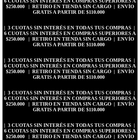
6 CUOTAS SIN INTERÉS EN COMPRAS SUPERIORES A
$250.000 | RETIRO EN TIENDA SIN CARGO | ENVÍO
GRATIS A PARTIR DE $110.000
| 3 CUOTAS SIN INTERÉS EN TODAS TUS COMPRAS |
6 CUOTAS SIN INTERÉS EN COMPRAS SUPERIORES A
$250.000 | RETIRO EN TIENDA SIN CARGO | ENVÍO
GRATIS A PARTIR DE $110.000
| 3 CUOTAS SIN INTERÉS EN TODAS TUS COMPRAS |
6 CUOTAS SIN INTERÉS EN COMPRAS SUPERIORES A
$250.000 | RETIRO EN TIENDA SIN CARGO | ENVÍO
GRATIS A PARTIR DE $110.000
| 3 CUOTAS SIN INTERÉS EN TODAS TUS COMPRAS |
6 CUOTAS SIN INTERÉS EN COMPRAS SUPERIORES A
$250.000 | RETIRO EN TIENDA SIN CARGO | ENVÍO
GRATIS A PARTIR DE $110.000
| 3 CUOTAS SIN INTERÉS EN TODAS TUS COMPRAS |
6 CUOTAS SIN INTERÉS EN COMPRAS SUPERIORES A
$250.000 | RETIRO EN TIENDA SIN CARGO | ENVÍO