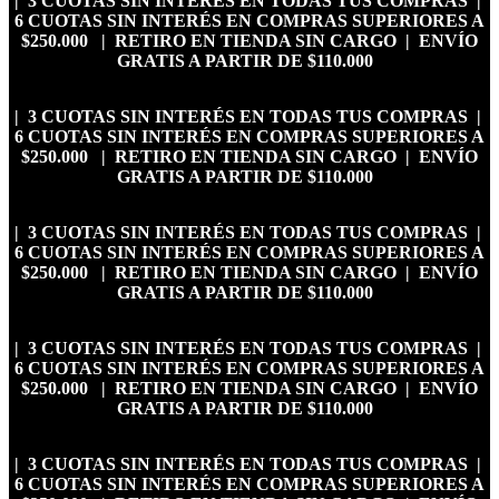
| 3 CUOTAS SIN INTERÉS EN TODAS TUS COMPRAS |
6 CUOTAS SIN INTERÉS EN COMPRAS SUPERIORES A
$250.000 | RETIRO EN TIENDA SIN CARGO | ENVÍO
GRATIS A PARTIR DE $110.000
| 3 CUOTAS SIN INTERÉS EN TODAS TUS COMPRAS |
6 CUOTAS SIN INTERÉS EN COMPRAS SUPERIORES A
$250.000 | RETIRO EN TIENDA SIN CARGO | ENVÍO
GRATIS A PARTIR DE $110.000
| 3 CUOTAS SIN INTERÉS EN TODAS TUS COMPRAS |
6 CUOTAS SIN INTERÉS EN COMPRAS SUPERIORES A
$250.000 | RETIRO EN TIENDA SIN CARGO | ENVÍO
GRATIS A PARTIR DE $110.000
| 3 CUOTAS SIN INTERÉS EN TODAS TUS COMPRAS |
6 CUOTAS SIN INTERÉS EN COMPRAS SUPERIORES A
$250.000 | RETIRO EN TIENDA SIN CARGO | ENVÍO
GRATIS A PARTIR DE $110.000
| 3 CUOTAS SIN INTERÉS EN TODAS TUS COMPRAS |
6 CUOTAS SIN INTERÉS EN COMPRAS SUPERIORES A