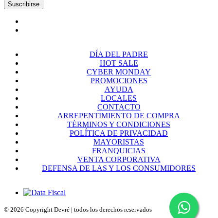
Suscribirse
DÍA DEL PADRE
HOT SALE
CYBER MONDAY
PROMOCIONES
AYUDA
LOCALES
CONTACTO
ARREPENTIMIENTO DE COMPRA
TÉRMINOS Y CONDICIONES
POLÍTICA DE PRIVACIDAD
MAYORISTAS
FRANQUICIAS
VENTA CORPORATIVA
DEFENSA DE LAS Y LOS CONSUMIDORES
© 2026 Copyright Devré | todos los derechos reservados