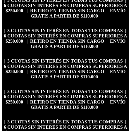
| 3 CUOTAS SIN INTERÉS EN TODAS TUS COMPRAS |
6 CUOTAS SIN INTERÉS EN COMPRAS SUPERIORES A
$250.000 | RETIRO EN TIENDA SIN CARGO | ENVÍO
GRATIS A PARTIR DE $110.000
| 3 CUOTAS SIN INTERÉS EN TODAS TUS COMPRAS |
6 CUOTAS SIN INTERÉS EN COMPRAS SUPERIORES A
$250.000 | RETIRO EN TIENDA SIN CARGO | ENVÍO
GRATIS A PARTIR DE $110.000
| 3 CUOTAS SIN INTERÉS EN TODAS TUS COMPRAS |
6 CUOTAS SIN INTERÉS EN COMPRAS SUPERIORES A
$250.000 | RETIRO EN TIENDA SIN CARGO | ENVÍO
GRATIS A PARTIR DE $110.000
| 3 CUOTAS SIN INTERÉS EN TODAS TUS COMPRAS |
6 CUOTAS SIN INTERÉS EN COMPRAS SUPERIORES A
$250.000 | RETIRO EN TIENDA SIN CARGO | ENVÍO
GRATIS A PARTIR DE $110.000
| 3 CUOTAS SIN INTERÉS EN TODAS TUS COMPRAS |
6 CUOTAS SIN INTERÉS EN COMPRAS SUPERIORES A