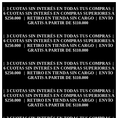
| 3 CUOTAS SIN INTERÉS EN TODAS TUS COMPRAS |
6 CUOTAS SIN INTERÉS EN COMPRAS SUPERIORES A
$250.000 | RETIRO EN TIENDA SIN CARGO | ENVÍO
GRATIS A PARTIR DE $110.000
| 3 CUOTAS SIN INTERÉS EN TODAS TUS COMPRAS |
6 CUOTAS SIN INTERÉS EN COMPRAS SUPERIORES A
$250.000 | RETIRO EN TIENDA SIN CARGO | ENVÍO
GRATIS A PARTIR DE $110.000
| 3 CUOTAS SIN INTERÉS EN TODAS TUS COMPRAS |
6 CUOTAS SIN INTERÉS EN COMPRAS SUPERIORES A
$250.000 | RETIRO EN TIENDA SIN CARGO | ENVÍO
GRATIS A PARTIR DE $110.000
| 3 CUOTAS SIN INTERÉS EN TODAS TUS COMPRAS |
6 CUOTAS SIN INTERÉS EN COMPRAS SUPERIORES A
$250.000 | RETIRO EN TIENDA SIN CARGO | ENVÍO
GRATIS A PARTIR DE $110.000