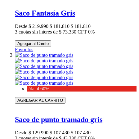
Saco Fantasía Gris
Desde
$ 219.990
$ 181.810
$ 181.810
3 cuotas sin interés de
$ 73.330
CFT 0%
Agregar al Carrito
Favoritos
2da al 60%
AGREGAR AL CARRITO
Saco de punto tramado gris
Desde
$ 129.990
$ 107.430
$ 107.430
3 cuotas sin interés de
$ 43.330
CFT 0%