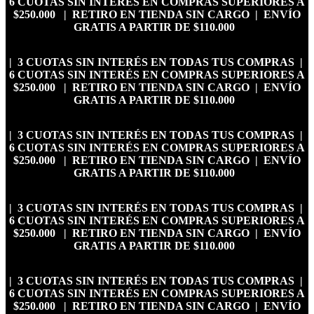
6 CUOTAS SIN INTERÉS EN COMPRAS SUPERIORES A
$250.000 | RETIRO EN TIENDA SIN CARGO | ENVÍO
GRATIS A PARTIR DE $110.000
| 3 CUOTAS SIN INTERÉS EN TODAS TUS COMPRAS |
6 CUOTAS SIN INTERÉS EN COMPRAS SUPERIORES A
$250.000 | RETIRO EN TIENDA SIN CARGO | ENVÍO
GRATIS A PARTIR DE $110.000
| 3 CUOTAS SIN INTERÉS EN TODAS TUS COMPRAS |
6 CUOTAS SIN INTERÉS EN COMPRAS SUPERIORES A
$250.000 | RETIRO EN TIENDA SIN CARGO | ENVÍO
GRATIS A PARTIR DE $110.000
| 3 CUOTAS SIN INTERÉS EN TODAS TUS COMPRAS |
6 CUOTAS SIN INTERÉS EN COMPRAS SUPERIORES A
$250.000 | RETIRO EN TIENDA SIN CARGO | ENVÍO
GRATIS A PARTIR DE $110.000
| 3 CUOTAS SIN INTERÉS EN TODAS TUS COMPRAS |
6 CUOTAS SIN INTERÉS EN COMPRAS SUPERIORES A
$250.000 | RETIRO EN TIENDA SIN CARGO | ENVÍO