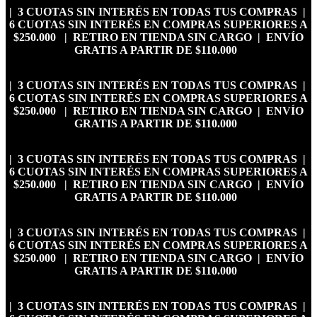
| 3 CUOTAS SIN INTERÉS EN TODAS TUS COMPRAS |
6 CUOTAS SIN INTERÉS EN COMPRAS SUPERIORES A
$250.000 | RETIRO EN TIENDA SIN CARGO | ENVÍO
GRATIS A PARTIR DE $110.000
| 3 CUOTAS SIN INTERÉS EN TODAS TUS COMPRAS |
6 CUOTAS SIN INTERÉS EN COMPRAS SUPERIORES A
$250.000 | RETIRO EN TIENDA SIN CARGO | ENVÍO
GRATIS A PARTIR DE $110.000
| 3 CUOTAS SIN INTERÉS EN TODAS TUS COMPRAS |
6 CUOTAS SIN INTERÉS EN COMPRAS SUPERIORES A
$250.000 | RETIRO EN TIENDA SIN CARGO | ENVÍO
GRATIS A PARTIR DE $110.000
| 3 CUOTAS SIN INTERÉS EN TODAS TUS COMPRAS |
6 CUOTAS SIN INTERÉS EN COMPRAS SUPERIORES A
$250.000 | RETIRO EN TIENDA SIN CARGO | ENVÍO
GRATIS A PARTIR DE $110.000
| 3 CUOTAS SIN INTERÉS EN TODAS TUS COMPRAS |