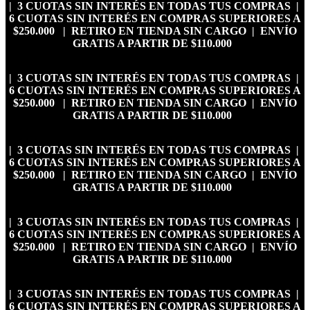
| 3 CUOTAS SIN INTERÉS EN TODAS TUS COMPRAS |
6 CUOTAS SIN INTERÉS EN COMPRAS SUPERIORES A
$250.000 | RETIRO EN TIENDA SIN CARGO | ENVÍO
GRATIS A PARTIR DE $110.000
| 3 CUOTAS SIN INTERÉS EN TODAS TUS COMPRAS |
6 CUOTAS SIN INTERÉS EN COMPRAS SUPERIORES A
$250.000 | RETIRO EN TIENDA SIN CARGO | ENVÍO
GRATIS A PARTIR DE $110.000
| 3 CUOTAS SIN INTERÉS EN TODAS TUS COMPRAS |
6 CUOTAS SIN INTERÉS EN COMPRAS SUPERIORES A
$250.000 | RETIRO EN TIENDA SIN CARGO | ENVÍO
GRATIS A PARTIR DE $110.000
| 3 CUOTAS SIN INTERÉS EN TODAS TUS COMPRAS |
6 CUOTAS SIN INTERÉS EN COMPRAS SUPERIORES A
$250.000 | RETIRO EN TIENDA SIN CARGO | ENVÍO
GRATIS A PARTIR DE $110.000
| 3 CUOTAS SIN INTERÉS EN TODAS TUS COMPRAS |
6 CUOTAS SIN INTERÉS EN COMPRAS SUPERIORES A