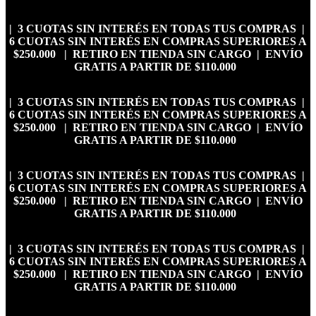
| 3 CUOTAS SIN INTERÉS EN TODAS TUS COMPRAS |
6 CUOTAS SIN INTERÉS EN COMPRAS SUPERIORES A
$250.000 | RETIRO EN TIENDA SIN CARGO | ENVÍO
GRATIS A PARTIR DE $110.000
| 3 CUOTAS SIN INTERÉS EN TODAS TUS COMPRAS |
6 CUOTAS SIN INTERÉS EN COMPRAS SUPERIORES A
$250.000 | RETIRO EN TIENDA SIN CARGO | ENVÍO
GRATIS A PARTIR DE $110.000
| 3 CUOTAS SIN INTERÉS EN TODAS TUS COMPRAS |
6 CUOTAS SIN INTERÉS EN COMPRAS SUPERIORES A
$250.000 | RETIRO EN TIENDA SIN CARGO | ENVÍO
GRATIS A PARTIR DE $110.000
| 3 CUOTAS SIN INTERÉS EN TODAS TUS COMPRAS |
6 CUOTAS SIN INTERÉS EN COMPRAS SUPERIORES A
$250.000 | RETIRO EN TIENDA SIN CARGO | ENVÍO
GRATIS A PARTIR DE $110.000