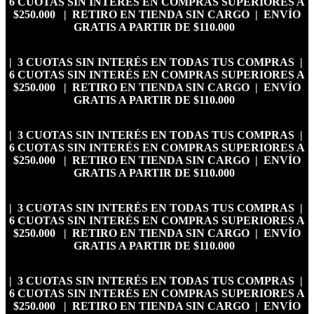
6 CUOTAS SIN INTERÉS EN COMPRAS SUPERIORES A
$250.000 | RETIRO EN TIENDA SIN CARGO | ENVÍO
GRATIS A PARTIR DE $110.000
| 3 CUOTAS SIN INTERÉS EN TODAS TUS COMPRAS |
6 CUOTAS SIN INTERÉS EN COMPRAS SUPERIORES A
$250.000 | RETIRO EN TIENDA SIN CARGO | ENVÍO
GRATIS A PARTIR DE $110.000
| 3 CUOTAS SIN INTERÉS EN TODAS TUS COMPRAS |
6 CUOTAS SIN INTERÉS EN COMPRAS SUPERIORES A
$250.000 | RETIRO EN TIENDA SIN CARGO | ENVÍO
GRATIS A PARTIR DE $110.000
| 3 CUOTAS SIN INTERÉS EN TODAS TUS COMPRAS |
6 CUOTAS SIN INTERÉS EN COMPRAS SUPERIORES A
$250.000 | RETIRO EN TIENDA SIN CARGO | ENVÍO
GRATIS A PARTIR DE $110.000
| 3 CUOTAS SIN INTERÉS EN TODAS TUS COMPRAS |
6 CUOTAS SIN INTERÉS EN COMPRAS SUPERIORES A
$250.000 | RETIRO EN TIENDA SIN CARGO | ENVÍO