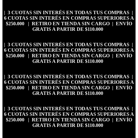
| 3 CUOTAS SIN INTERÉS EN TODAS TUS COMPRAS |
6 CUOTAS SIN INTERÉS EN COMPRAS SUPERIORES A
$250.000 | RETIRO EN TIENDA SIN CARGO | ENVÍO
GRATIS A PARTIR DE $110.000
| 3 CUOTAS SIN INTERÉS EN TODAS TUS COMPRAS |
6 CUOTAS SIN INTERÉS EN COMPRAS SUPERIORES A
$250.000 | RETIRO EN TIENDA SIN CARGO | ENVÍO
GRATIS A PARTIR DE $110.000
| 3 CUOTAS SIN INTERÉS EN TODAS TUS COMPRAS |
6 CUOTAS SIN INTERÉS EN COMPRAS SUPERIORES A
$250.000 | RETIRO EN TIENDA SIN CARGO | ENVÍO
GRATIS A PARTIR DE $110.000
| 3 CUOTAS SIN INTERÉS EN TODAS TUS COMPRAS |
6 CUOTAS SIN INTERÉS EN COMPRAS SUPERIORES A
$250.000 | RETIRO EN TIENDA SIN CARGO | ENVÍO
GRATIS A PARTIR DE $110.000