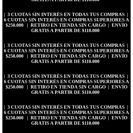
| 3 CUOTAS SIN INTERÉS EN TODAS TUS COMPRAS |
6 CUOTAS SIN INTERÉS EN COMPRAS SUPERIORES A
$250.000 | RETIRO EN TIENDA SIN CARGO | ENVÍO
GRATIS A PARTIR DE $110.000
| 3 CUOTAS SIN INTERÉS EN TODAS TUS COMPRAS |
6 CUOTAS SIN INTERÉS EN COMPRAS SUPERIORES A
$250.000 | RETIRO EN TIENDA SIN CARGO | ENVÍO
GRATIS A PARTIR DE $110.000
| 3 CUOTAS SIN INTERÉS EN TODAS TUS COMPRAS |
6 CUOTAS SIN INTERÉS EN COMPRAS SUPERIORES A
$250.000 | RETIRO EN TIENDA SIN CARGO | ENVÍO
GRATIS A PARTIR DE $110.000
| 3 CUOTAS SIN INTERÉS EN TODAS TUS COMPRAS |
6 CUOTAS SIN INTERÉS EN COMPRAS SUPERIORES A
$250.000 | RETIRO EN TIENDA SIN CARGO | ENVÍO
GRATIS A PARTIR DE $110.000