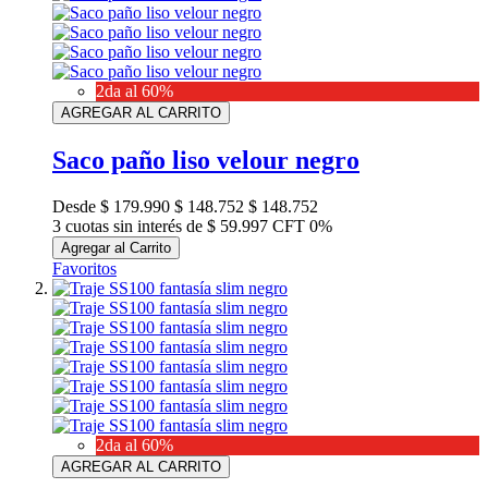
2da al 60%
AGREGAR AL CARRITO
Saco paño liso velour negro
Desde
$ 179.990
$ 148.752
$ 148.752
3 cuotas sin interés de
$ 59.997
CFT 0%
Agregar al Carrito
Favoritos
2da al 60%
AGREGAR AL CARRITO