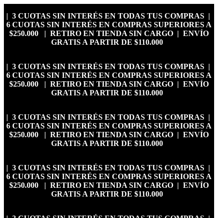
| 3 CUOTAS SIN INTERÉS EN TODAS TUS COMPRAS |
6 CUOTAS SIN INTERÉS EN COMPRAS SUPERIORES A
$250.000 | RETIRO EN TIENDA SIN CARGO | ENVÍO
GRATIS A PARTIR DE $110.000
| 3 CUOTAS SIN INTERÉS EN TODAS TUS COMPRAS |
6 CUOTAS SIN INTERÉS EN COMPRAS SUPERIORES A
$250.000 | RETIRO EN TIENDA SIN CARGO | ENVÍO
GRATIS A PARTIR DE $110.000
| 3 CUOTAS SIN INTERÉS EN TODAS TUS COMPRAS |
6 CUOTAS SIN INTERÉS EN COMPRAS SUPERIORES A
$250.000 | RETIRO EN TIENDA SIN CARGO | ENVÍO
GRATIS A PARTIR DE $110.000
| 3 CUOTAS SIN INTERÉS EN TODAS TUS COMPRAS |
6 CUOTAS SIN INTERÉS EN COMPRAS SUPERIORES A
$250.000 | RETIRO EN TIENDA SIN CARGO | ENVÍO
GRATIS A PARTIR DE $110.000