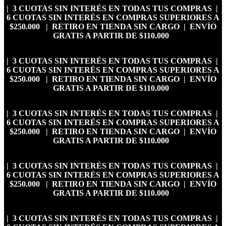
| 3 CUOTAS SIN INTERÉS EN TODAS TUS COMPRAS |
6 CUOTAS SIN INTERÉS EN COMPRAS SUPERIORES A
$250.000 | RETIRO EN TIENDA SIN CARGO | ENVÍO
GRATIS A PARTIR DE $110.000
| 3 CUOTAS SIN INTERÉS EN TODAS TUS COMPRAS |
6 CUOTAS SIN INTERÉS EN COMPRAS SUPERIORES A
$250.000 | RETIRO EN TIENDA SIN CARGO | ENVÍO
GRATIS A PARTIR DE $110.000
| 3 CUOTAS SIN INTERÉS EN TODAS TUS COMPRAS |
6 CUOTAS SIN INTERÉS EN COMPRAS SUPERIORES A
$250.000 | RETIRO EN TIENDA SIN CARGO | ENVÍO
GRATIS A PARTIR DE $110.000
| 3 CUOTAS SIN INTERÉS EN TODAS TUS COMPRAS |
6 CUOTAS SIN INTERÉS EN COMPRAS SUPERIORES A
$250.000 | RETIRO EN TIENDA SIN CARGO | ENVÍO
GRATIS A PARTIR DE $110.000
| 3 CUOTAS SIN INTERÉS EN TODAS TUS COMPRAS |