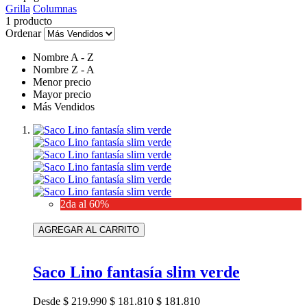
Grilla
Columnas
1 producto
Ordenar
Nombre A - Z
Nombre Z - A
Menor precio
Mayor precio
Más Vendidos
2da al 60%
AGREGAR AL CARRITO
Saco Lino fantasía slim verde
Desde
$ 219.990
$ 181.810
$ 181.810