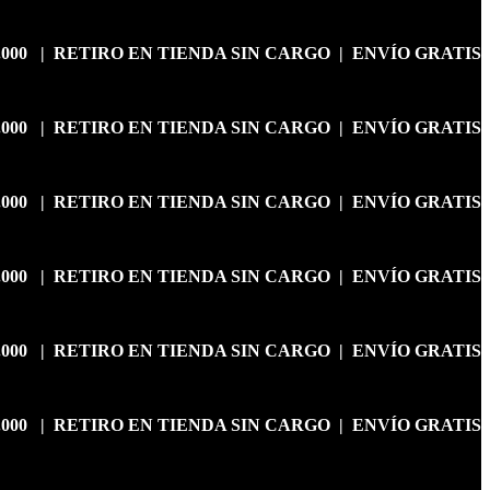
.000 | RETIRO EN TIENDA SIN CARGO | ENVÍO GRATIS
.000 | RETIRO EN TIENDA SIN CARGO | ENVÍO GRATIS
.000 | RETIRO EN TIENDA SIN CARGO | ENVÍO GRATIS
.000 | RETIRO EN TIENDA SIN CARGO | ENVÍO GRATIS
.000 | RETIRO EN TIENDA SIN CARGO | ENVÍO GRATIS
.000 | RETIRO EN TIENDA SIN CARGO | ENVÍO GRATIS