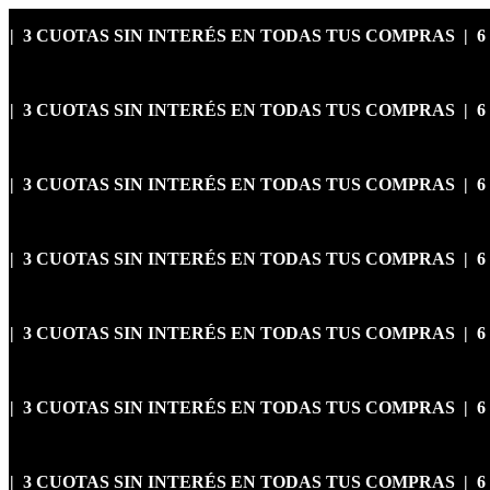
| 3 CUOTAS SIN INTERÉS EN TODAS TUS COMPRAS | 6
| 3 CUOTAS SIN INTERÉS EN TODAS TUS COMPRAS | 6
| 3 CUOTAS SIN INTERÉS EN TODAS TUS COMPRAS | 6
| 3 CUOTAS SIN INTERÉS EN TODAS TUS COMPRAS | 6
| 3 CUOTAS SIN INTERÉS EN TODAS TUS COMPRAS | 6
| 3 CUOTAS SIN INTERÉS EN TODAS TUS COMPRAS | 6
| 3 CUOTAS SIN INTERÉS EN TODAS TUS COMPRAS | 6