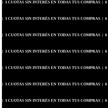
| 3 CUOTAS SIN INTERÉS EN TODAS TUS COMPRAS | 6
| 3 CUOTAS SIN INTERÉS EN TODAS TUS COMPRAS | 6
| 3 CUOTAS SIN INTERÉS EN TODAS TUS COMPRAS | 6
| 3 CUOTAS SIN INTERÉS EN TODAS TUS COMPRAS | 6
| 3 CUOTAS SIN INTERÉS EN TODAS TUS COMPRAS | 6
| 3 CUOTAS SIN INTERÉS EN TODAS TUS COMPRAS | 6
| 3 CUOTAS SIN INTERÉS EN TODAS TUS COMPRAS | 6