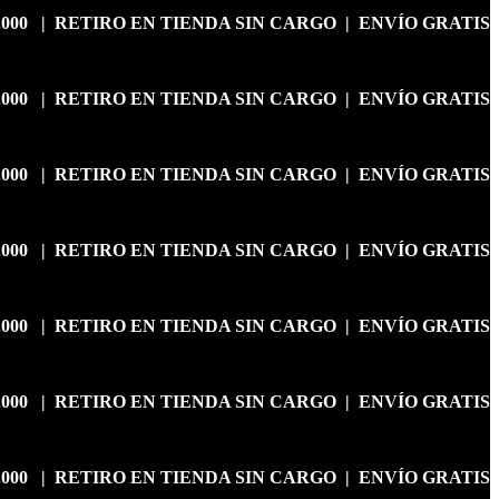
.000 | RETIRO EN TIENDA SIN CARGO | ENVÍO GRATIS
.000 | RETIRO EN TIENDA SIN CARGO | ENVÍO GRATIS
.000 | RETIRO EN TIENDA SIN CARGO | ENVÍO GRATIS
.000 | RETIRO EN TIENDA SIN CARGO | ENVÍO GRATIS
.000 | RETIRO EN TIENDA SIN CARGO | ENVÍO GRATIS
.000 | RETIRO EN TIENDA SIN CARGO | ENVÍO GRATIS
.000 | RETIRO EN TIENDA SIN CARGO | ENVÍO GRATIS