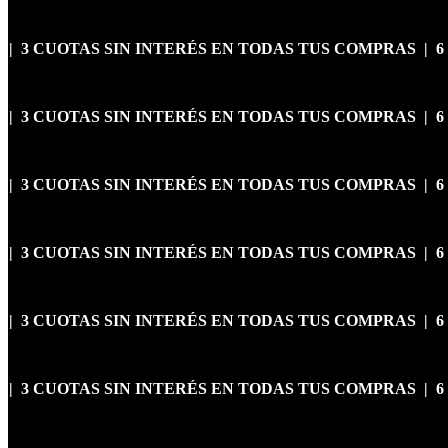
| 3 CUOTAS SIN INTERÉS EN TODAS TUS COMPRAS | 6
| 3 CUOTAS SIN INTERÉS EN TODAS TUS COMPRAS | 6
| 3 CUOTAS SIN INTERÉS EN TODAS TUS COMPRAS | 6
| 3 CUOTAS SIN INTERÉS EN TODAS TUS COMPRAS | 6
| 3 CUOTAS SIN INTERÉS EN TODAS TUS COMPRAS | 6
| 3 CUOTAS SIN INTERÉS EN TODAS TUS COMPRAS | 6