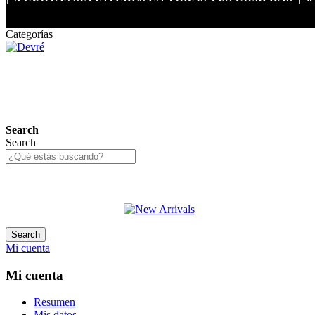
Categorías
Search
Search
Search
Mi cuenta
Mi cuenta
Resumen
Mis datos