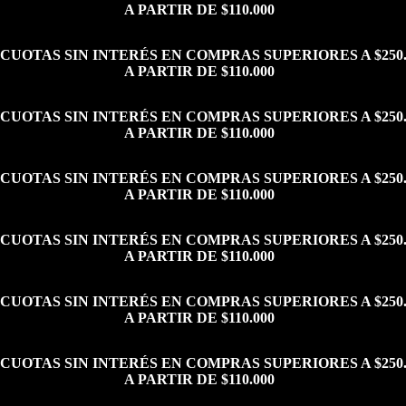
A PARTIR DE $110.000
 CUOTAS SIN INTERÉS EN COMPRAS SUPERIORES A $250
A PARTIR DE $110.000
 CUOTAS SIN INTERÉS EN COMPRAS SUPERIORES A $250
A PARTIR DE $110.000
 CUOTAS SIN INTERÉS EN COMPRAS SUPERIORES A $250
A PARTIR DE $110.000
 CUOTAS SIN INTERÉS EN COMPRAS SUPERIORES A $250
A PARTIR DE $110.000
 CUOTAS SIN INTERÉS EN COMPRAS SUPERIORES A $250
A PARTIR DE $110.000
 CUOTAS SIN INTERÉS EN COMPRAS SUPERIORES A $250
A PARTIR DE $110.000