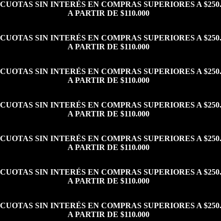
 CUOTAS SIN INTERÉS EN COMPRAS SUPERIORES A $250
A PARTIR DE $110.000
 CUOTAS SIN INTERÉS EN COMPRAS SUPERIORES A $250
A PARTIR DE $110.000
 CUOTAS SIN INTERÉS EN COMPRAS SUPERIORES A $250
A PARTIR DE $110.000
 CUOTAS SIN INTERÉS EN COMPRAS SUPERIORES A $250
A PARTIR DE $110.000
 CUOTAS SIN INTERÉS EN COMPRAS SUPERIORES A $250
A PARTIR DE $110.000
 CUOTAS SIN INTERÉS EN COMPRAS SUPERIORES A $250
A PARTIR DE $110.000
 CUOTAS SIN INTERÉS EN COMPRAS SUPERIORES A $250
A PARTIR DE $110.000