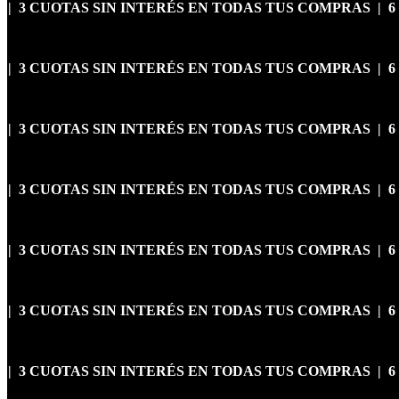
| 3 CUOTAS SIN INTERÉS EN TODAS TUS COMPRAS | 6
| 3 CUOTAS SIN INTERÉS EN TODAS TUS COMPRAS | 6
| 3 CUOTAS SIN INTERÉS EN TODAS TUS COMPRAS | 6
| 3 CUOTAS SIN INTERÉS EN TODAS TUS COMPRAS | 6
| 3 CUOTAS SIN INTERÉS EN TODAS TUS COMPRAS | 6
| 3 CUOTAS SIN INTERÉS EN TODAS TUS COMPRAS | 6
| 3 CUOTAS SIN INTERÉS EN TODAS TUS COMPRAS | 6