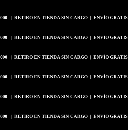
.000 | RETIRO EN TIENDA SIN CARGO | ENVÍO GRATIS
.000 | RETIRO EN TIENDA SIN CARGO | ENVÍO GRATIS
.000 | RETIRO EN TIENDA SIN CARGO | ENVÍO GRATIS
.000 | RETIRO EN TIENDA SIN CARGO | ENVÍO GRATIS
.000 | RETIRO EN TIENDA SIN CARGO | ENVÍO GRATIS
.000 | RETIRO EN TIENDA SIN CARGO | ENVÍO GRATIS