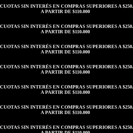
 CUOTAS SIN INTERÉS EN COMPRAS SUPERIORES A $250
A PARTIR DE $110.000
 CUOTAS SIN INTERÉS EN COMPRAS SUPERIORES A $250
A PARTIR DE $110.000
 CUOTAS SIN INTERÉS EN COMPRAS SUPERIORES A $250
A PARTIR DE $110.000
 CUOTAS SIN INTERÉS EN COMPRAS SUPERIORES A $250
A PARTIR DE $110.000
 CUOTAS SIN INTERÉS EN COMPRAS SUPERIORES A $250
A PARTIR DE $110.000
 CUOTAS SIN INTERÉS EN COMPRAS SUPERIORES A $250
A PARTIR DE $110.000
 CUOTAS SIN INTERÉS EN COMPRAS SUPERIORES A $250
A PARTIR DE $110.000