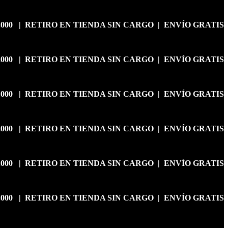
.000 | RETIRO EN TIENDA SIN CARGO | ENVÍO GRATIS
.000 | RETIRO EN TIENDA SIN CARGO | ENVÍO GRATIS
.000 | RETIRO EN TIENDA SIN CARGO | ENVÍO GRATIS
.000 | RETIRO EN TIENDA SIN CARGO | ENVÍO GRATIS
.000 | RETIRO EN TIENDA SIN CARGO | ENVÍO GRATIS
.000 | RETIRO EN TIENDA SIN CARGO | ENVÍO GRATIS