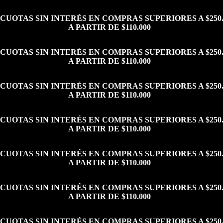
 CUOTAS SIN INTERÉS EN COMPRAS SUPERIORES A $250
A PARTIR DE $110.000
 CUOTAS SIN INTERÉS EN COMPRAS SUPERIORES A $250
A PARTIR DE $110.000
 CUOTAS SIN INTERÉS EN COMPRAS SUPERIORES A $250
A PARTIR DE $110.000
 CUOTAS SIN INTERÉS EN COMPRAS SUPERIORES A $250
A PARTIR DE $110.000
 CUOTAS SIN INTERÉS EN COMPRAS SUPERIORES A $250
A PARTIR DE $110.000
 CUOTAS SIN INTERÉS EN COMPRAS SUPERIORES A $250
A PARTIR DE $110.000
 CUOTAS SIN INTERÉS EN COMPRAS SUPERIORES A $250