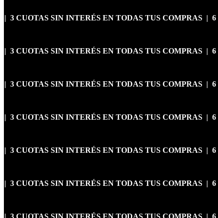
| 3 CUOTAS SIN INTERÉS EN TODAS TUS COMPRAS | 6
| 3 CUOTAS SIN INTERÉS EN TODAS TUS COMPRAS | 6
| 3 CUOTAS SIN INTERÉS EN TODAS TUS COMPRAS | 6
| 3 CUOTAS SIN INTERÉS EN TODAS TUS COMPRAS | 6
| 3 CUOTAS SIN INTERÉS EN TODAS TUS COMPRAS | 6
| 3 CUOTAS SIN INTERÉS EN TODAS TUS COMPRAS | 6
| 3 CUOTAS SIN INTERÉS EN TODAS TUS COMPRAS | 6