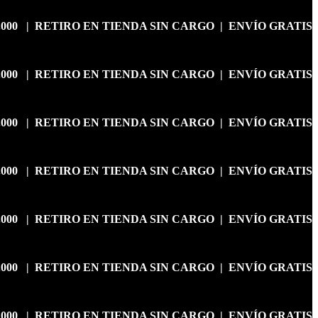
.000 | RETIRO EN TIENDA SIN CARGO | ENVÍO GRATIS
.000 | RETIRO EN TIENDA SIN CARGO | ENVÍO GRATIS
.000 | RETIRO EN TIENDA SIN CARGO | ENVÍO GRATIS
.000 | RETIRO EN TIENDA SIN CARGO | ENVÍO GRATIS
.000 | RETIRO EN TIENDA SIN CARGO | ENVÍO GRATIS
.000 | RETIRO EN TIENDA SIN CARGO | ENVÍO GRATIS
.000 | RETIRO EN TIENDA SIN CARGO | ENVÍO GRATIS