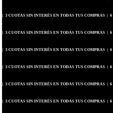
| 3 CUOTAS SIN INTERÉS EN TODAS TUS COMPRAS | 6
| 3 CUOTAS SIN INTERÉS EN TODAS TUS COMPRAS | 6
| 3 CUOTAS SIN INTERÉS EN TODAS TUS COMPRAS | 6
| 3 CUOTAS SIN INTERÉS EN TODAS TUS COMPRAS | 6
| 3 CUOTAS SIN INTERÉS EN TODAS TUS COMPRAS | 6
| 3 CUOTAS SIN INTERÉS EN TODAS TUS COMPRAS | 6