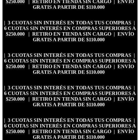
$250.000 | RETIRO EN TIENDA SIN CARGO | ENVÍO
GRATIS A PARTIR DE $110.000
| 3 CUOTAS SIN INTERÉS EN TODAS TUS COMPRAS |
6 CUOTAS SIN INTERÉS EN COMPRAS SUPERIORES A
$250.000 | RETIRO EN TIENDA SIN CARGO | ENVÍO
GRATIS A PARTIR DE $110.000
| 3 CUOTAS SIN INTERÉS EN TODAS TUS COMPRAS |
6 CUOTAS SIN INTERÉS EN COMPRAS SUPERIORES A
$250.000 | RETIRO EN TIENDA SIN CARGO | ENVÍO
GRATIS A PARTIR DE $110.000
| 3 CUOTAS SIN INTERÉS EN TODAS TUS COMPRAS |
6 CUOTAS SIN INTERÉS EN COMPRAS SUPERIORES A
$250.000 | RETIRO EN TIENDA SIN CARGO | ENVÍO
GRATIS A PARTIR DE $110.000
| 3 CUOTAS SIN INTERÉS EN TODAS TUS COMPRAS |
6 CUOTAS SIN INTERÉS EN COMPRAS SUPERIORES A
$250.000 | RETIRO EN TIENDA SIN CARGO | ENVÍO
GRATIS A PARTIR DE $110.000