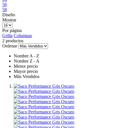
56
58
Diseño
Mostrar
Por página
Grilla
Columnas
2 productos
Ordenar
Nombre A - Z
Nombre Z - A
Menor precio
Mayor precio
Más Vendidos