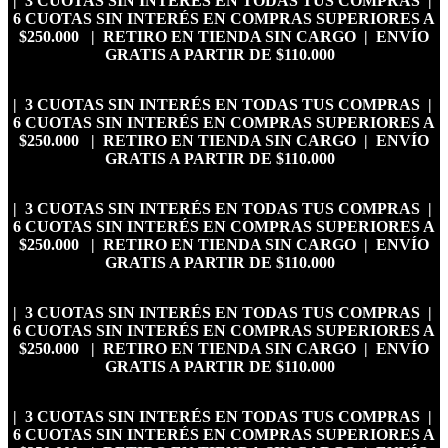
| 3 CUOTAS SIN INTERÉS EN TODAS TUS COMPRAS |
6 CUOTAS SIN INTERÉS EN COMPRAS SUPERIORES A
$250.000 | RETIRO EN TIENDA SIN CARGO | ENVÍO
GRATIS A PARTIR DE $110.000
| 3 CUOTAS SIN INTERÉS EN TODAS TUS COMPRAS |
6 CUOTAS SIN INTERÉS EN COMPRAS SUPERIORES A
$250.000 | RETIRO EN TIENDA SIN CARGO | ENVÍO
GRATIS A PARTIR DE $110.000
| 3 CUOTAS SIN INTERÉS EN TODAS TUS COMPRAS |
6 CUOTAS SIN INTERÉS EN COMPRAS SUPERIORES A
$250.000 | RETIRO EN TIENDA SIN CARGO | ENVÍO
GRATIS A PARTIR DE $110.000
| 3 CUOTAS SIN INTERÉS EN TODAS TUS COMPRAS |
6 CUOTAS SIN INTERÉS EN COMPRAS SUPERIORES A
$250.000 | RETIRO EN TIENDA SIN CARGO | ENVÍO
GRATIS A PARTIR DE $110.000
| 3 CUOTAS SIN INTERÉS EN TODAS TUS COMPRAS |
6 CUOTAS SIN INTERÉS EN COMPRAS SUPERIORES A