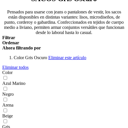
Pensados para usarse con jeans o pantalones de vestir, los sacos
están disponibles en distintas variantes: lisos, microdiseños, de
punto, corderoy o gabardina. Confeccionados en tejidos de cuerpo
medio a liviano, permiten armar conjuntos versátiles que funcionan
desde lo laboral hasta lo casual.
Filtrar
Ordenar
Ahora filtrando por
Color
Gris Oscuro
Eliminar este artículo
Eliminar todos
Color
Azul Marino
Negro
Arena
Beige
Gris