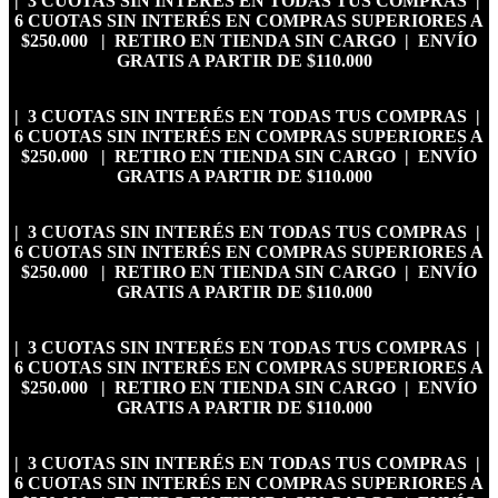
| 3 CUOTAS SIN INTERÉS EN TODAS TUS COMPRAS |
6 CUOTAS SIN INTERÉS EN COMPRAS SUPERIORES A
$250.000 | RETIRO EN TIENDA SIN CARGO | ENVÍO
GRATIS A PARTIR DE $110.000
| 3 CUOTAS SIN INTERÉS EN TODAS TUS COMPRAS |
6 CUOTAS SIN INTERÉS EN COMPRAS SUPERIORES A
$250.000 | RETIRO EN TIENDA SIN CARGO | ENVÍO
GRATIS A PARTIR DE $110.000
| 3 CUOTAS SIN INTERÉS EN TODAS TUS COMPRAS |
6 CUOTAS SIN INTERÉS EN COMPRAS SUPERIORES A
$250.000 | RETIRO EN TIENDA SIN CARGO | ENVÍO
GRATIS A PARTIR DE $110.000
| 3 CUOTAS SIN INTERÉS EN TODAS TUS COMPRAS |
6 CUOTAS SIN INTERÉS EN COMPRAS SUPERIORES A
$250.000 | RETIRO EN TIENDA SIN CARGO | ENVÍO
GRATIS A PARTIR DE $110.000
| 3 CUOTAS SIN INTERÉS EN TODAS TUS COMPRAS |
6 CUOTAS SIN INTERÉS EN COMPRAS SUPERIORES A