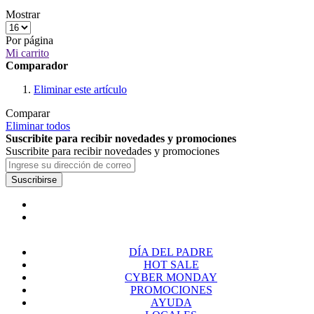
Mostrar
Por página
Mi carrito
Comparador
Eliminar este artículo
Comparar
Eliminar todos
Suscribite para recibir novedades y promociones
Suscribite para recibir novedades y promociones
Suscribirse
DÍA DEL PADRE
HOT SALE
CYBER MONDAY
PROMOCIONES
AYUDA