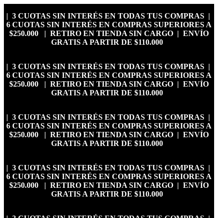
| 3 CUOTAS SIN INTERÉS EN TODAS TUS COMPRAS |
6 CUOTAS SIN INTERÉS EN COMPRAS SUPERIORES A
$250.000 | RETIRO EN TIENDA SIN CARGO | ENVÍO
GRATIS A PARTIR DE $110.000
| 3 CUOTAS SIN INTERÉS EN TODAS TUS COMPRAS |
6 CUOTAS SIN INTERÉS EN COMPRAS SUPERIORES A
$250.000 | RETIRO EN TIENDA SIN CARGO | ENVÍO
GRATIS A PARTIR DE $110.000
| 3 CUOTAS SIN INTERÉS EN TODAS TUS COMPRAS |
6 CUOTAS SIN INTERÉS EN COMPRAS SUPERIORES A
$250.000 | RETIRO EN TIENDA SIN CARGO | ENVÍO
GRATIS A PARTIR DE $110.000
| 3 CUOTAS SIN INTERÉS EN TODAS TUS COMPRAS |
6 CUOTAS SIN INTERÉS EN COMPRAS SUPERIORES A
$250.000 | RETIRO EN TIENDA SIN CARGO | ENVÍO
GRATIS A PARTIR DE $110.000