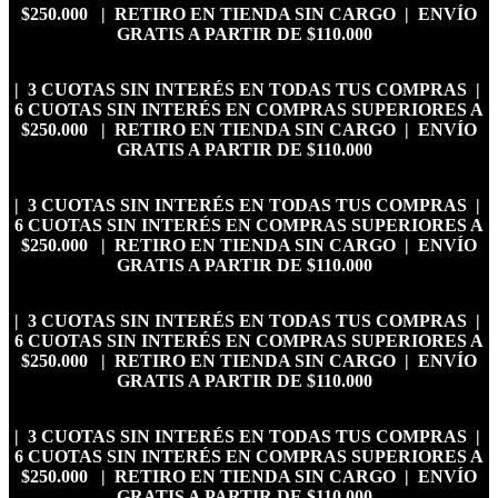
$250.000 | RETIRO EN TIENDA SIN CARGO | ENVÍO
GRATIS A PARTIR DE $110.000
| 3 CUOTAS SIN INTERÉS EN TODAS TUS COMPRAS |
6 CUOTAS SIN INTERÉS EN COMPRAS SUPERIORES A
$250.000 | RETIRO EN TIENDA SIN CARGO | ENVÍO
GRATIS A PARTIR DE $110.000
| 3 CUOTAS SIN INTERÉS EN TODAS TUS COMPRAS |
6 CUOTAS SIN INTERÉS EN COMPRAS SUPERIORES A
$250.000 | RETIRO EN TIENDA SIN CARGO | ENVÍO
GRATIS A PARTIR DE $110.000
| 3 CUOTAS SIN INTERÉS EN TODAS TUS COMPRAS |
6 CUOTAS SIN INTERÉS EN COMPRAS SUPERIORES A
$250.000 | RETIRO EN TIENDA SIN CARGO | ENVÍO
GRATIS A PARTIR DE $110.000
| 3 CUOTAS SIN INTERÉS EN TODAS TUS COMPRAS |
6 CUOTAS SIN INTERÉS EN COMPRAS SUPERIORES A
$250.000 | RETIRO EN TIENDA SIN CARGO | ENVÍO
GRATIS A PARTIR DE $110.000