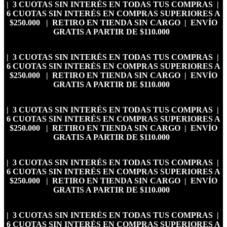
| 3 CUOTAS SIN INTERÉS EN TODAS TUS COMPRAS |
6 CUOTAS SIN INTERÉS EN COMPRAS SUPERIORES A
$250.000 | RETIRO EN TIENDA SIN CARGO | ENVÍO
GRATIS A PARTIR DE $110.000
| 3 CUOTAS SIN INTERÉS EN TODAS TUS COMPRAS |
6 CUOTAS SIN INTERÉS EN COMPRAS SUPERIORES A
$250.000 | RETIRO EN TIENDA SIN CARGO | ENVÍO
GRATIS A PARTIR DE $110.000
| 3 CUOTAS SIN INTERÉS EN TODAS TUS COMPRAS |
6 CUOTAS SIN INTERÉS EN COMPRAS SUPERIORES A
$250.000 | RETIRO EN TIENDA SIN CARGO | ENVÍO
GRATIS A PARTIR DE $110.000
| 3 CUOTAS SIN INTERÉS EN TODAS TUS COMPRAS |
6 CUOTAS SIN INTERÉS EN COMPRAS SUPERIORES A
$250.000 | RETIRO EN TIENDA SIN CARGO | ENVÍO
GRATIS A PARTIR DE $110.000
| 3 CUOTAS SIN INTERÉS EN TODAS TUS COMPRAS |
6 CUOTAS SIN INTERÉS EN COMPRAS SUPERIORES A