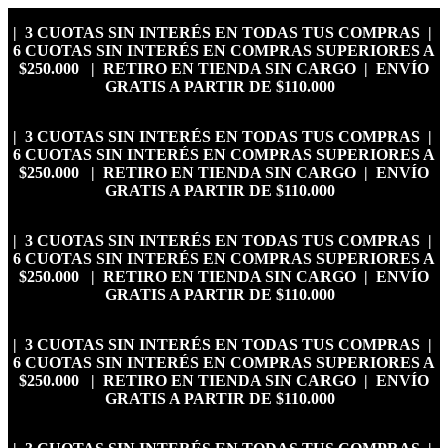
| 3 CUOTAS SIN INTERÉS EN TODAS TUS COMPRAS |
6 CUOTAS SIN INTERÉS EN COMPRAS SUPERIORES A
$250.000 | RETIRO EN TIENDA SIN CARGO | ENVÍO
GRATIS A PARTIR DE $110.000
| 3 CUOTAS SIN INTERÉS EN TODAS TUS COMPRAS |
6 CUOTAS SIN INTERÉS EN COMPRAS SUPERIORES A
$250.000 | RETIRO EN TIENDA SIN CARGO | ENVÍO
GRATIS A PARTIR DE $110.000
| 3 CUOTAS SIN INTERÉS EN TODAS TUS COMPRAS |
6 CUOTAS SIN INTERÉS EN COMPRAS SUPERIORES A
$250.000 | RETIRO EN TIENDA SIN CARGO | ENVÍO
GRATIS A PARTIR DE $110.000
| 3 CUOTAS SIN INTERÉS EN TODAS TUS COMPRAS |
6 CUOTAS SIN INTERÉS EN COMPRAS SUPERIORES A
$250.000 | RETIRO EN TIENDA SIN CARGO | ENVÍO
GRATIS A PARTIR DE $110.000