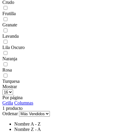
Crudo
Frutilla
Granate
Lavanda
Lila Oscuro
Naranja
Rosa
Turquesa
Mostrar
Por página
Grilla
Columnas
1 producto
Ordenar
Nombre A - Z
Nombre Z - A