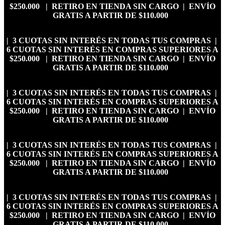
$250.000 | RETIRO EN TIENDA SIN CARGO | ENVÍO
GRATIS A PARTIR DE $110.000
| 3 CUOTAS SIN INTERÉS EN TODAS TUS COMPRAS |
6 CUOTAS SIN INTERÉS EN COMPRAS SUPERIORES A
$250.000 | RETIRO EN TIENDA SIN CARGO | ENVÍO
GRATIS A PARTIR DE $110.000
| 3 CUOTAS SIN INTERÉS EN TODAS TUS COMPRAS |
6 CUOTAS SIN INTERÉS EN COMPRAS SUPERIORES A
$250.000 | RETIRO EN TIENDA SIN CARGO | ENVÍO
GRATIS A PARTIR DE $110.000
| 3 CUOTAS SIN INTERÉS EN TODAS TUS COMPRAS |
6 CUOTAS SIN INTERÉS EN COMPRAS SUPERIORES A
$250.000 | RETIRO EN TIENDA SIN CARGO | ENVÍO
GRATIS A PARTIR DE $110.000
| 3 CUOTAS SIN INTERÉS EN TODAS TUS COMPRAS |
6 CUOTAS SIN INTERÉS EN COMPRAS SUPERIORES A
$250.000 | RETIRO EN TIENDA SIN CARGO | ENVÍO
GRATIS A PARTIR DE $110.000