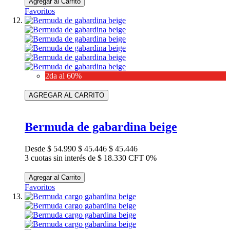
Agregar al Carrito
Favoritos
2da al 60%
AGREGAR AL CARRITO
Bermuda de gabardina beige
Desde
$ 54.990
$ 45.446
$ 45.446
3 cuotas sin interés de
$ 18.330
CFT 0%
Agregar al Carrito
Favoritos