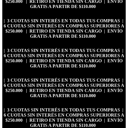
$250.000 | RETIRO EN TIENDA SIN CARGO | ENVÍO
GRATIS A PARTIR DE $110.000
| 3 CUOTAS SIN INTERÉS EN TODAS TUS COMPRAS |
6 CUOTAS SIN INTERÉS EN COMPRAS SUPERIORES A
$250.000 | RETIRO EN TIENDA SIN CARGO | ENVÍO
GRATIS A PARTIR DE $110.000
| 3 CUOTAS SIN INTERÉS EN TODAS TUS COMPRAS |
6 CUOTAS SIN INTERÉS EN COMPRAS SUPERIORES A
$250.000 | RETIRO EN TIENDA SIN CARGO | ENVÍO
GRATIS A PARTIR DE $110.000
| 3 CUOTAS SIN INTERÉS EN TODAS TUS COMPRAS |
6 CUOTAS SIN INTERÉS EN COMPRAS SUPERIORES A
$250.000 | RETIRO EN TIENDA SIN CARGO | ENVÍO
GRATIS A PARTIR DE $110.000
| 3 CUOTAS SIN INTERÉS EN TODAS TUS COMPRAS |
6 CUOTAS SIN INTERÉS EN COMPRAS SUPERIORES A
$250.000 | RETIRO EN TIENDA SIN CARGO | ENVÍO
GRATIS A PARTIR DE $110.000