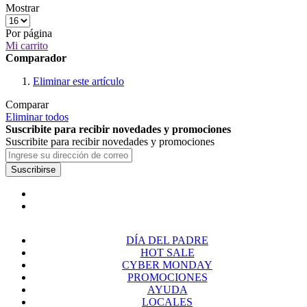
Mostrar
Por página
Mi carrito
Comparador
Eliminar este artículo
Comparar
Eliminar todos
Suscribite para recibir novedades y promociones
Suscribite para recibir novedades y promociones
Suscribirse
DÍA DEL PADRE
HOT SALE
CYBER MONDAY
PROMOCIONES
AYUDA
LOCALES