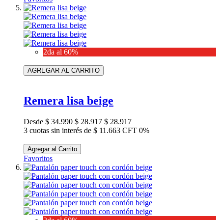
2da al 60%
AGREGAR AL CARRITO
Remera lisa beige
Desde
$ 34.990
$ 28.917
$ 28.917
3 cuotas sin interés de
$ 11.663
CFT 0%
Agregar al Carrito
Favoritos