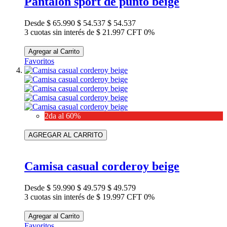
Pantalón sport de punto beige
Desde
$ 65.990
$ 54.537
$ 54.537
3 cuotas sin interés de
$ 21.997
CFT 0%
Agregar al Carrito
Favoritos
2da al 60%
AGREGAR AL CARRITO
Camisa casual corderoy beige
Desde
$ 59.990
$ 49.579
$ 49.579
3 cuotas sin interés de
$ 19.997
CFT 0%
Agregar al Carrito
Favoritos