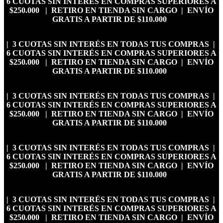
6 CUOTAS SIN INTERÉS EN COMPRAS SUPERIORES A
$250.000 | RETIRO EN TIENDA SIN CARGO | ENVÍO
GRATIS A PARTIR DE $110.000
| 3 CUOTAS SIN INTERÉS EN TODAS TUS COMPRAS |
6 CUOTAS SIN INTERÉS EN COMPRAS SUPERIORES A
$250.000 | RETIRO EN TIENDA SIN CARGO | ENVÍO
GRATIS A PARTIR DE $110.000
| 3 CUOTAS SIN INTERÉS EN TODAS TUS COMPRAS |
6 CUOTAS SIN INTERÉS EN COMPRAS SUPERIORES A
$250.000 | RETIRO EN TIENDA SIN CARGO | ENVÍO
GRATIS A PARTIR DE $110.000
| 3 CUOTAS SIN INTERÉS EN TODAS TUS COMPRAS |
6 CUOTAS SIN INTERÉS EN COMPRAS SUPERIORES A
$250.000 | RETIRO EN TIENDA SIN CARGO | ENVÍO
GRATIS A PARTIR DE $110.000
| 3 CUOTAS SIN INTERÉS EN TODAS TUS COMPRAS |
6 CUOTAS SIN INTERÉS EN COMPRAS SUPERIORES A
$250.000 | RETIRO EN TIENDA SIN CARGO | ENVÍO