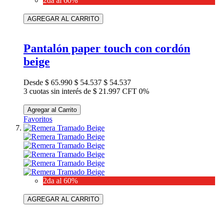
2da al 60%
AGREGAR AL CARRITO
Pantalón paper touch con cordón
beige
Desde
$ 65.990
$ 54.537
$ 54.537
3 cuotas sin interés de
$ 21.997
CFT 0%
Agregar al Carrito
Favoritos
2da al 60%
AGREGAR AL CARRITO