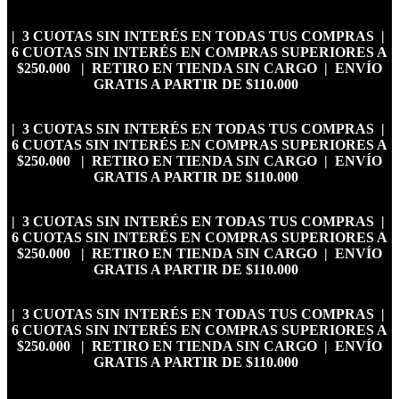
| 3 CUOTAS SIN INTERÉS EN TODAS TUS COMPRAS |
6 CUOTAS SIN INTERÉS EN COMPRAS SUPERIORES A
$250.000 | RETIRO EN TIENDA SIN CARGO | ENVÍO
GRATIS A PARTIR DE $110.000
| 3 CUOTAS SIN INTERÉS EN TODAS TUS COMPRAS |
6 CUOTAS SIN INTERÉS EN COMPRAS SUPERIORES A
$250.000 | RETIRO EN TIENDA SIN CARGO | ENVÍO
GRATIS A PARTIR DE $110.000
| 3 CUOTAS SIN INTERÉS EN TODAS TUS COMPRAS |
6 CUOTAS SIN INTERÉS EN COMPRAS SUPERIORES A
$250.000 | RETIRO EN TIENDA SIN CARGO | ENVÍO
GRATIS A PARTIR DE $110.000
| 3 CUOTAS SIN INTERÉS EN TODAS TUS COMPRAS |
6 CUOTAS SIN INTERÉS EN COMPRAS SUPERIORES A
$250.000 | RETIRO EN TIENDA SIN CARGO | ENVÍO
GRATIS A PARTIR DE $110.000