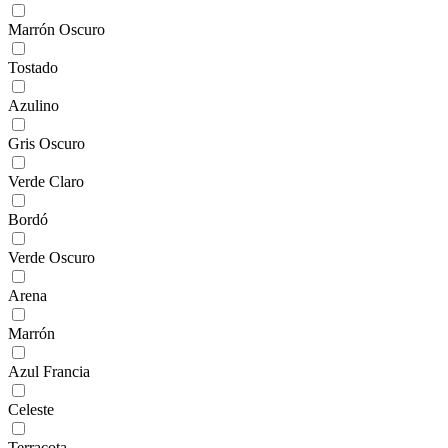
Marrón Oscuro
Tostado
Azulino
Gris Oscuro
Verde Claro
Bordó
Verde Oscuro
Arena
Marrón
Azul Francia
Celeste
Terracota