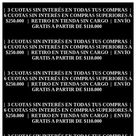
| 3 CUOTAS SIN INTERÉS EN TODAS TUS COMPRAS |
6 CUOTAS SIN INTERÉS EN COMPRAS SUPERIORES A
$250.000 | RETIRO EN TIENDA SIN CARGO | ENVÍO
GRATIS A PARTIR DE $110.000
| 3 CUOTAS SIN INTERÉS EN TODAS TUS COMPRAS |
6 CUOTAS SIN INTERÉS EN COMPRAS SUPERIORES A
$250.000 | RETIRO EN TIENDA SIN CARGO | ENVÍO
GRATIS A PARTIR DE $110.000
| 3 CUOTAS SIN INTERÉS EN TODAS TUS COMPRAS |
6 CUOTAS SIN INTERÉS EN COMPRAS SUPERIORES A
$250.000 | RETIRO EN TIENDA SIN CARGO | ENVÍO
GRATIS A PARTIR DE $110.000
| 3 CUOTAS SIN INTERÉS EN TODAS TUS COMPRAS |
6 CUOTAS SIN INTERÉS EN COMPRAS SUPERIORES A
$250.000 | RETIRO EN TIENDA SIN CARGO | ENVÍO
GRATIS A PARTIR DE $110.000