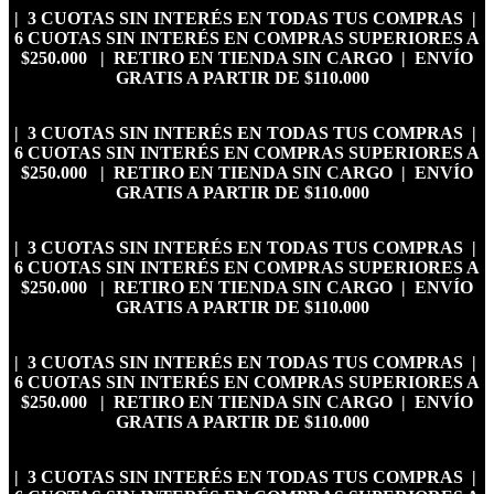
| 3 CUOTAS SIN INTERÉS EN TODAS TUS COMPRAS |
6 CUOTAS SIN INTERÉS EN COMPRAS SUPERIORES A
$250.000 | RETIRO EN TIENDA SIN CARGO | ENVÍO
GRATIS A PARTIR DE $110.000
| 3 CUOTAS SIN INTERÉS EN TODAS TUS COMPRAS |
6 CUOTAS SIN INTERÉS EN COMPRAS SUPERIORES A
$250.000 | RETIRO EN TIENDA SIN CARGO | ENVÍO
GRATIS A PARTIR DE $110.000
| 3 CUOTAS SIN INTERÉS EN TODAS TUS COMPRAS |
6 CUOTAS SIN INTERÉS EN COMPRAS SUPERIORES A
$250.000 | RETIRO EN TIENDA SIN CARGO | ENVÍO
GRATIS A PARTIR DE $110.000
| 3 CUOTAS SIN INTERÉS EN TODAS TUS COMPRAS |
6 CUOTAS SIN INTERÉS EN COMPRAS SUPERIORES A
$250.000 | RETIRO EN TIENDA SIN CARGO | ENVÍO
GRATIS A PARTIR DE $110.000
| 3 CUOTAS SIN INTERÉS EN TODAS TUS COMPRAS |