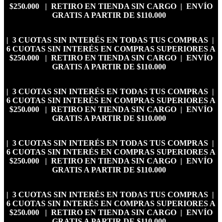
$250.000 | RETIRO EN TIENDA SIN CARGO | ENVÍO
GRATIS A PARTIR DE $110.000
| 3 CUOTAS SIN INTERÉS EN TODAS TUS COMPRAS |
6 CUOTAS SIN INTERÉS EN COMPRAS SUPERIORES A
$250.000 | RETIRO EN TIENDA SIN CARGO | ENVÍO
GRATIS A PARTIR DE $110.000
| 3 CUOTAS SIN INTERÉS EN TODAS TUS COMPRAS |
6 CUOTAS SIN INTERÉS EN COMPRAS SUPERIORES A
$250.000 | RETIRO EN TIENDA SIN CARGO | ENVÍO
GRATIS A PARTIR DE $110.000
| 3 CUOTAS SIN INTERÉS EN TODAS TUS COMPRAS |
6 CUOTAS SIN INTERÉS EN COMPRAS SUPERIORES A
$250.000 | RETIRO EN TIENDA SIN CARGO | ENVÍO
GRATIS A PARTIR DE $110.000
| 3 CUOTAS SIN INTERÉS EN TODAS TUS COMPRAS |
6 CUOTAS SIN INTERÉS EN COMPRAS SUPERIORES A
$250.000 | RETIRO EN TIENDA SIN CARGO | ENVÍO
GRATIS A PARTIR DE $110.000