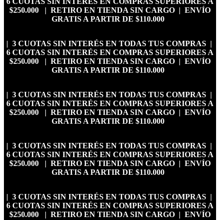
6 CUOTAS SIN INTERÉS EN COMPRAS SUPERIORES A
$250.000 | RETIRO EN TIENDA SIN CARGO | ENVÍO
GRATIS A PARTIR DE $110.000
| 3 CUOTAS SIN INTERÉS EN TODAS TUS COMPRAS |
6 CUOTAS SIN INTERÉS EN COMPRAS SUPERIORES A
$250.000 | RETIRO EN TIENDA SIN CARGO | ENVÍO
GRATIS A PARTIR DE $110.000
| 3 CUOTAS SIN INTERÉS EN TODAS TUS COMPRAS |
6 CUOTAS SIN INTERÉS EN COMPRAS SUPERIORES A
$250.000 | RETIRO EN TIENDA SIN CARGO | ENVÍO
GRATIS A PARTIR DE $110.000
| 3 CUOTAS SIN INTERÉS EN TODAS TUS COMPRAS |
6 CUOTAS SIN INTERÉS EN COMPRAS SUPERIORES A
$250.000 | RETIRO EN TIENDA SIN CARGO | ENVÍO
GRATIS A PARTIR DE $110.000
| 3 CUOTAS SIN INTERÉS EN TODAS TUS COMPRAS |
6 CUOTAS SIN INTERÉS EN COMPRAS SUPERIORES A
$250.000 | RETIRO EN TIENDA SIN CARGO | ENVÍO