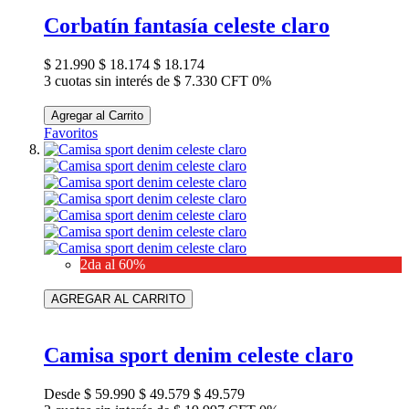
Corbatín fantasía celeste claro
$ 21.990
$ 18.174
$ 18.174
3 cuotas sin interés de
$ 7.330
CFT 0%
Agregar al Carrito
Favoritos
2da al 60%
AGREGAR AL CARRITO
Camisa sport denim celeste claro
Desde
$ 59.990
$ 49.579
$ 49.579