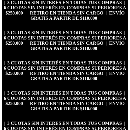
| 3 CUOTAS SIN INTERÉS EN TODAS TUS COMPRAS |
6 CUOTAS SIN INTERÉS EN COMPRAS SUPERIORES A
$250.000 | RETIRO EN TIENDA SIN CARGO | ENVÍO
GRATIS A PARTIR DE $110.000
| 3 CUOTAS SIN INTERÉS EN TODAS TUS COMPRAS |
6 CUOTAS SIN INTERÉS EN COMPRAS SUPERIORES A
$250.000 | RETIRO EN TIENDA SIN CARGO | ENVÍO
GRATIS A PARTIR DE $110.000
| 3 CUOTAS SIN INTERÉS EN TODAS TUS COMPRAS |
6 CUOTAS SIN INTERÉS EN COMPRAS SUPERIORES A
$250.000 | RETIRO EN TIENDA SIN CARGO | ENVÍO
GRATIS A PARTIR DE $110.000
| 3 CUOTAS SIN INTERÉS EN TODAS TUS COMPRAS |
6 CUOTAS SIN INTERÉS EN COMPRAS SUPERIORES A
$250.000 | RETIRO EN TIENDA SIN CARGO | ENVÍO
GRATIS A PARTIR DE $110.000
| 3 CUOTAS SIN INTERÉS EN TODAS TUS COMPRAS |
6 CUOTAS SIN INTERÉS EN COMPRAS SUPERIORES A