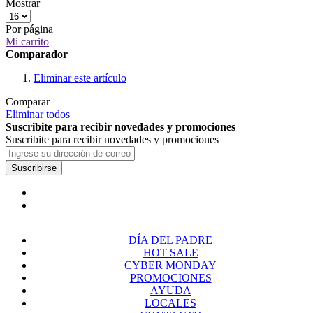
Mostrar
Por página
Mi carrito
Comparador
Eliminar este artículo
Comparar
Eliminar todos
Suscribite para recibir novedades y promociones
Suscribite para recibir novedades y promociones
Suscribirse
DÍA DEL PADRE
HOT SALE
CYBER MONDAY
PROMOCIONES
AYUDA
LOCALES