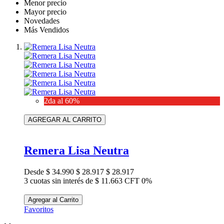
Menor precio
Mayor precio
Novedades
Más Vendidos
2da al 60%
AGREGAR AL CARRITO
Remera Lisa Neutra
Desde
$ 34.990
$ 28.917
$ 28.917
3 cuotas sin interés de
$ 11.663
CFT 0%
Agregar al Carrito
Favoritos