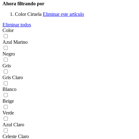
Ahora filtrando por
Color
Ciruela
Eliminar este artículo
Eliminar todos
Color
Azul Marino
Negro
Gris
Gris Claro
Blanco
Beige
Verde
Azul Claro
Celeste Claro