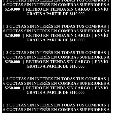
| 3 CUOTAS SIN INTERÉS EN TODAS TUS COMPRAS |
6 CUOTAS SIN INTERÉS EN COMPRAS SUPERIORES A
$250.000 | RETIRO EN TIENDA SIN CARGO | ENVÍO
GRATIS A PARTIR DE $110.000
| 3 CUOTAS SIN INTERÉS EN TODAS TUS COMPRAS |
6 CUOTAS SIN INTERÉS EN COMPRAS SUPERIORES A
$250.000 | RETIRO EN TIENDA SIN CARGO | ENVÍO
GRATIS A PARTIR DE $110.000
| 3 CUOTAS SIN INTERÉS EN TODAS TUS COMPRAS |
6 CUOTAS SIN INTERÉS EN COMPRAS SUPERIORES A
$250.000 | RETIRO EN TIENDA SIN CARGO | ENVÍO
GRATIS A PARTIR DE $110.000
| 3 CUOTAS SIN INTERÉS EN TODAS TUS COMPRAS |
6 CUOTAS SIN INTERÉS EN COMPRAS SUPERIORES A
$250.000 | RETIRO EN TIENDA SIN CARGO | ENVÍO
GRATIS A PARTIR DE $110.000
| 3 CUOTAS SIN INTERÉS EN TODAS TUS COMPRAS |
6 CUOTAS SIN INTERÉS EN COMPRAS SUPERIORES A