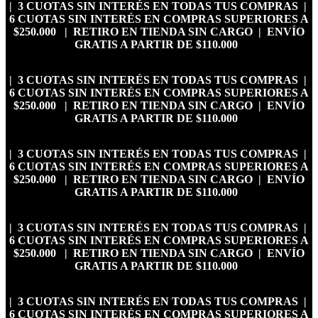
| 3 CUOTAS SIN INTERÉS EN TODAS TUS COMPRAS |
6 CUOTAS SIN INTERÉS EN COMPRAS SUPERIORES A
$250.000 | RETIRO EN TIENDA SIN CARGO | ENVÍO
GRATIS A PARTIR DE $110.000
| 3 CUOTAS SIN INTERÉS EN TODAS TUS COMPRAS |
6 CUOTAS SIN INTERÉS EN COMPRAS SUPERIORES A
$250.000 | RETIRO EN TIENDA SIN CARGO | ENVÍO
GRATIS A PARTIR DE $110.000
| 3 CUOTAS SIN INTERÉS EN TODAS TUS COMPRAS |
6 CUOTAS SIN INTERÉS EN COMPRAS SUPERIORES A
$250.000 | RETIRO EN TIENDA SIN CARGO | ENVÍO
GRATIS A PARTIR DE $110.000
| 3 CUOTAS SIN INTERÉS EN TODAS TUS COMPRAS |
6 CUOTAS SIN INTERÉS EN COMPRAS SUPERIORES A
$250.000 | RETIRO EN TIENDA SIN CARGO | ENVÍO
GRATIS A PARTIR DE $110.000
| 3 CUOTAS SIN INTERÉS EN TODAS TUS COMPRAS |
6 CUOTAS SIN INTERÉS EN COMPRAS SUPERIORES A