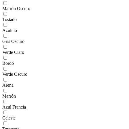
Marrón Oscuro
Tostado
Azulino
Gris Oscuro
Verde Claro
Bordó
Verde Oscuro
Arena
Marrón
Azul Francia
Celeste
Terracota