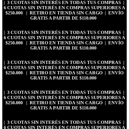
| 3 CUOTAS SIN INTERÉS EN TODAS TUS COMPRAS |
6 CUOTAS SIN INTERÉS EN COMPRAS SUPERIORES A
$250.000 | RETIRO EN TIENDA SIN CARGO | ENVÍO
GRATIS A PARTIR DE $110.000
| 3 CUOTAS SIN INTERÉS EN TODAS TUS COMPRAS |
6 CUOTAS SIN INTERÉS EN COMPRAS SUPERIORES A
$250.000 | RETIRO EN TIENDA SIN CARGO | ENVÍO
GRATIS A PARTIR DE $110.000
| 3 CUOTAS SIN INTERÉS EN TODAS TUS COMPRAS |
6 CUOTAS SIN INTERÉS EN COMPRAS SUPERIORES A
$250.000 | RETIRO EN TIENDA SIN CARGO | ENVÍO
GRATIS A PARTIR DE $110.000
| 3 CUOTAS SIN INTERÉS EN TODAS TUS COMPRAS |
6 CUOTAS SIN INTERÉS EN COMPRAS SUPERIORES A
$250.000 | RETIRO EN TIENDA SIN CARGO | ENVÍO
GRATIS A PARTIR DE $110.000
| 3 CUOTAS SIN INTERÉS EN TODAS TUS COMPRAS |
6 CUOTAS SIN INTERÉS EN COMPRAS SUPERIORES A