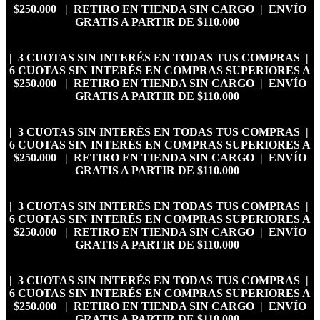
$250.000 | RETIRO EN TIENDA SIN CARGO | ENVÍO
GRATIS A PARTIR DE $110.000
| 3 CUOTAS SIN INTERÉS EN TODAS TUS COMPRAS |
6 CUOTAS SIN INTERÉS EN COMPRAS SUPERIORES A
$250.000 | RETIRO EN TIENDA SIN CARGO | ENVÍO
GRATIS A PARTIR DE $110.000
| 3 CUOTAS SIN INTERÉS EN TODAS TUS COMPRAS |
6 CUOTAS SIN INTERÉS EN COMPRAS SUPERIORES A
$250.000 | RETIRO EN TIENDA SIN CARGO | ENVÍO
GRATIS A PARTIR DE $110.000
| 3 CUOTAS SIN INTERÉS EN TODAS TUS COMPRAS |
6 CUOTAS SIN INTERÉS EN COMPRAS SUPERIORES A
$250.000 | RETIRO EN TIENDA SIN CARGO | ENVÍO
GRATIS A PARTIR DE $110.000
| 3 CUOTAS SIN INTERÉS EN TODAS TUS COMPRAS |
6 CUOTAS SIN INTERÉS EN COMPRAS SUPERIORES A
$250.000 | RETIRO EN TIENDA SIN CARGO | ENVÍO
GRATIS A PARTIR DE $110.000