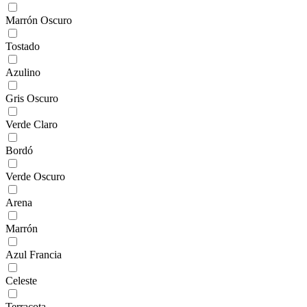
Marrón Oscuro
Tostado
Azulino
Gris Oscuro
Verde Claro
Bordó
Verde Oscuro
Arena
Marrón
Azul Francia
Celeste
Terracota