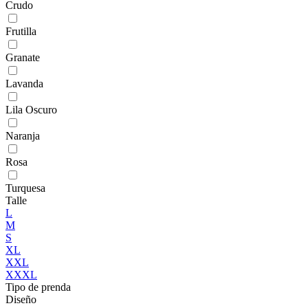
Crudo
Frutilla
Granate
Lavanda
Lila Oscuro
Naranja
Rosa
Turquesa
Talle
L
M
S
XL
XXL
XXXL
Tipo de prenda
Diseño