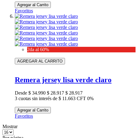
Agregar al Carrito
Favoritos
2da al 60%
AGREGAR AL CARRITO
Remera jersey lisa verde claro
Desde
$ 34.990
$ 28.917
$ 28.917
3 cuotas sin interés de
$ 11.663
CFT 0%
Agregar al Carrito
Favoritos
Mostrar
Por página