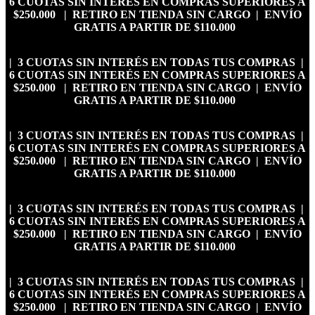
6 CUOTAS SIN INTERÉS EN COMPRAS SUPERIORES A
$250.000 | RETIRO EN TIENDA SIN CARGO | ENVÍO
GRATIS A PARTIR DE $110.000
| 3 CUOTAS SIN INTERÉS EN TODAS TUS COMPRAS |
6 CUOTAS SIN INTERÉS EN COMPRAS SUPERIORES A
$250.000 | RETIRO EN TIENDA SIN CARGO | ENVÍO
GRATIS A PARTIR DE $110.000
| 3 CUOTAS SIN INTERÉS EN TODAS TUS COMPRAS |
6 CUOTAS SIN INTERÉS EN COMPRAS SUPERIORES A
$250.000 | RETIRO EN TIENDA SIN CARGO | ENVÍO
GRATIS A PARTIR DE $110.000
| 3 CUOTAS SIN INTERÉS EN TODAS TUS COMPRAS |
6 CUOTAS SIN INTERÉS EN COMPRAS SUPERIORES A
$250.000 | RETIRO EN TIENDA SIN CARGO | ENVÍO
GRATIS A PARTIR DE $110.000
| 3 CUOTAS SIN INTERÉS EN TODAS TUS COMPRAS |
6 CUOTAS SIN INTERÉS EN COMPRAS SUPERIORES A
$250.000 | RETIRO EN TIENDA SIN CARGO | ENVÍO