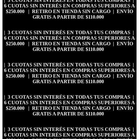
| 3 CUOTAS SIN INTERÉS EN TODAS TUS COMPRAS |
6 CUOTAS SIN INTERÉS EN COMPRAS SUPERIORES A
$250.000 | RETIRO EN TIENDA SIN CARGO | ENVÍO
GRATIS A PARTIR DE $110.000
| 3 CUOTAS SIN INTERÉS EN TODAS TUS COMPRAS |
6 CUOTAS SIN INTERÉS EN COMPRAS SUPERIORES A
$250.000 | RETIRO EN TIENDA SIN CARGO | ENVÍO
GRATIS A PARTIR DE $110.000
| 3 CUOTAS SIN INTERÉS EN TODAS TUS COMPRAS |
6 CUOTAS SIN INTERÉS EN COMPRAS SUPERIORES A
$250.000 | RETIRO EN TIENDA SIN CARGO | ENVÍO
GRATIS A PARTIR DE $110.000
| 3 CUOTAS SIN INTERÉS EN TODAS TUS COMPRAS |
6 CUOTAS SIN INTERÉS EN COMPRAS SUPERIORES A
$250.000 | RETIRO EN TIENDA SIN CARGO | ENVÍO
GRATIS A PARTIR DE $110.000
| 3 CUOTAS SIN INTERÉS EN TODAS TUS COMPRAS |
6 CUOTAS SIN INTERÉS EN COMPRAS SUPERIORES A