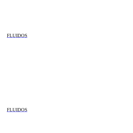
FLUIDOS
FLUIDOS