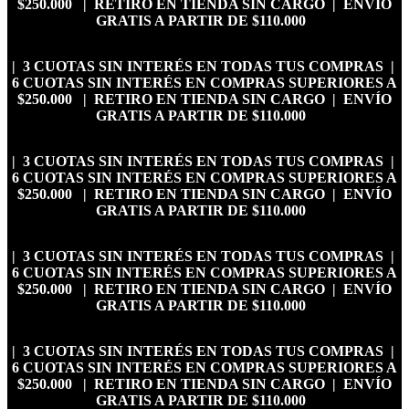
$250.000 | RETIRO EN TIENDA SIN CARGO | ENVÍO
GRATIS A PARTIR DE $110.000
| 3 CUOTAS SIN INTERÉS EN TODAS TUS COMPRAS |
6 CUOTAS SIN INTERÉS EN COMPRAS SUPERIORES A
$250.000 | RETIRO EN TIENDA SIN CARGO | ENVÍO
GRATIS A PARTIR DE $110.000
| 3 CUOTAS SIN INTERÉS EN TODAS TUS COMPRAS |
6 CUOTAS SIN INTERÉS EN COMPRAS SUPERIORES A
$250.000 | RETIRO EN TIENDA SIN CARGO | ENVÍO
GRATIS A PARTIR DE $110.000
| 3 CUOTAS SIN INTERÉS EN TODAS TUS COMPRAS |
6 CUOTAS SIN INTERÉS EN COMPRAS SUPERIORES A
$250.000 | RETIRO EN TIENDA SIN CARGO | ENVÍO
GRATIS A PARTIR DE $110.000
| 3 CUOTAS SIN INTERÉS EN TODAS TUS COMPRAS |
6 CUOTAS SIN INTERÉS EN COMPRAS SUPERIORES A
$250.000 | RETIRO EN TIENDA SIN CARGO | ENVÍO
GRATIS A PARTIR DE $110.000