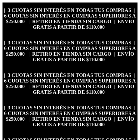
| 3 CUOTAS SIN INTERÉS EN TODAS TUS COMPRAS |
6 CUOTAS SIN INTERÉS EN COMPRAS SUPERIORES A
$250.000 | RETIRO EN TIENDA SIN CARGO | ENVÍO
GRATIS A PARTIR DE $110.000
| 3 CUOTAS SIN INTERÉS EN TODAS TUS COMPRAS |
6 CUOTAS SIN INTERÉS EN COMPRAS SUPERIORES A
$250.000 | RETIRO EN TIENDA SIN CARGO | ENVÍO
GRATIS A PARTIR DE $110.000
| 3 CUOTAS SIN INTERÉS EN TODAS TUS COMPRAS |
6 CUOTAS SIN INTERÉS EN COMPRAS SUPERIORES A
$250.000 | RETIRO EN TIENDA SIN CARGO | ENVÍO
GRATIS A PARTIR DE $110.000
| 3 CUOTAS SIN INTERÉS EN TODAS TUS COMPRAS |
6 CUOTAS SIN INTERÉS EN COMPRAS SUPERIORES A
$250.000 | RETIRO EN TIENDA SIN CARGO | ENVÍO
GRATIS A PARTIR DE $110.000