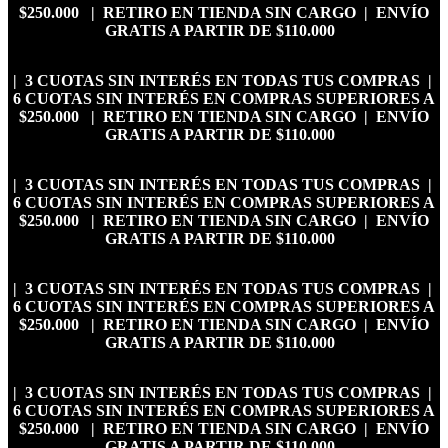
$250.000 | RETIRO EN TIENDA SIN CARGO | ENVÍO
GRATIS A PARTIR DE $110.000
| 3 CUOTAS SIN INTERÉS EN TODAS TUS COMPRAS |
6 CUOTAS SIN INTERÉS EN COMPRAS SUPERIORES A
$250.000 | RETIRO EN TIENDA SIN CARGO | ENVÍO
GRATIS A PARTIR DE $110.000
| 3 CUOTAS SIN INTERÉS EN TODAS TUS COMPRAS |
6 CUOTAS SIN INTERÉS EN COMPRAS SUPERIORES A
$250.000 | RETIRO EN TIENDA SIN CARGO | ENVÍO
GRATIS A PARTIR DE $110.000
| 3 CUOTAS SIN INTERÉS EN TODAS TUS COMPRAS |
6 CUOTAS SIN INTERÉS EN COMPRAS SUPERIORES A
$250.000 | RETIRO EN TIENDA SIN CARGO | ENVÍO
GRATIS A PARTIR DE $110.000
| 3 CUOTAS SIN INTERÉS EN TODAS TUS COMPRAS |
6 CUOTAS SIN INTERÉS EN COMPRAS SUPERIORES A
$250.000 | RETIRO EN TIENDA SIN CARGO | ENVÍO
GRATIS A PARTIR DE $110.000