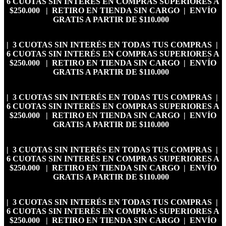
6 CUOTAS SIN INTERÉS EN COMPRAS SUPERIORES A
$250.000 | RETIRO EN TIENDA SIN CARGO | ENVÍO
GRATIS A PARTIR DE $110.000
| 3 CUOTAS SIN INTERÉS EN TODAS TUS COMPRAS |
6 CUOTAS SIN INTERÉS EN COMPRAS SUPERIORES A
$250.000 | RETIRO EN TIENDA SIN CARGO | ENVÍO
GRATIS A PARTIR DE $110.000
| 3 CUOTAS SIN INTERÉS EN TODAS TUS COMPRAS |
6 CUOTAS SIN INTERÉS EN COMPRAS SUPERIORES A
$250.000 | RETIRO EN TIENDA SIN CARGO | ENVÍO
GRATIS A PARTIR DE $110.000
| 3 CUOTAS SIN INTERÉS EN TODAS TUS COMPRAS |
6 CUOTAS SIN INTERÉS EN COMPRAS SUPERIORES A
$250.000 | RETIRO EN TIENDA SIN CARGO | ENVÍO
GRATIS A PARTIR DE $110.000
| 3 CUOTAS SIN INTERÉS EN TODAS TUS COMPRAS |
6 CUOTAS SIN INTERÉS EN COMPRAS SUPERIORES A
$250.000 | RETIRO EN TIENDA SIN CARGO | ENVÍO