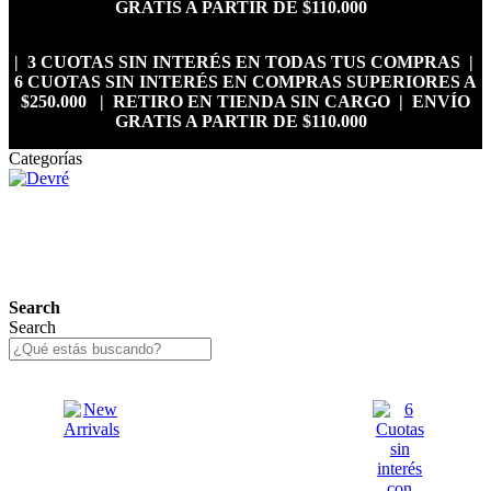
GRATIS A PARTIR DE $110.000
| 3 CUOTAS SIN INTERÉS EN TODAS TUS COMPRAS |
6 CUOTAS SIN INTERÉS EN COMPRAS SUPERIORES A
$250.000 | RETIRO EN TIENDA SIN CARGO | ENVÍO
GRATIS A PARTIR DE $110.000
Categorías
Search
Search