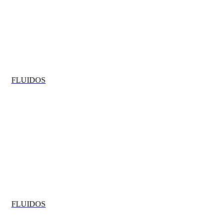
FLUIDOS
FLUIDOS