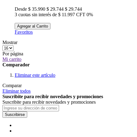
Desde
$ 35.990
$ 29.744
$ 29.744
3 cuotas sin interés de
$ 11.997
CFT 0%
Agregar al Carrito
Favoritos
Mostrar
Por página
Mi carrito
Comparador
Eliminar este artículo
Comparar
Eliminar todos
Suscribite para recibir novedades y promociones
Suscribite para recibir novedades y promociones
Suscribirse