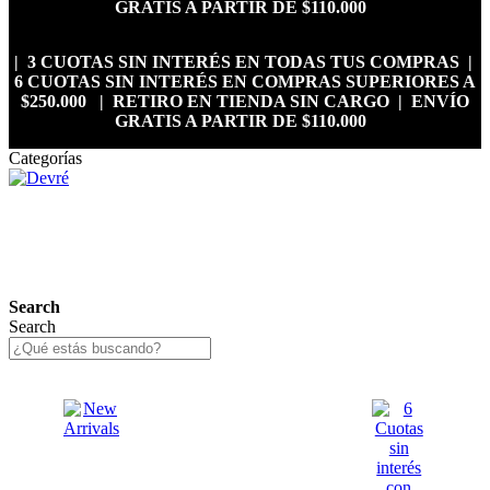
GRATIS A PARTIR DE $110.000
| 3 CUOTAS SIN INTERÉS EN TODAS TUS COMPRAS |
6 CUOTAS SIN INTERÉS EN COMPRAS SUPERIORES A
$250.000 | RETIRO EN TIENDA SIN CARGO | ENVÍO
GRATIS A PARTIR DE $110.000
Categorías
Search
Search