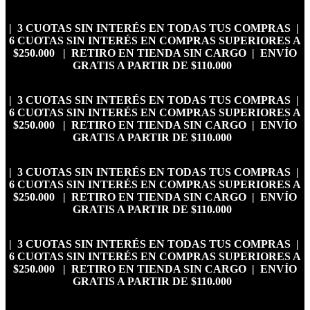
| 3 CUOTAS SIN INTERÉS EN TODAS TUS COMPRAS |
6 CUOTAS SIN INTERÉS EN COMPRAS SUPERIORES A
$250.000 | RETIRO EN TIENDA SIN CARGO | ENVÍO
GRATIS A PARTIR DE $110.000
| 3 CUOTAS SIN INTERÉS EN TODAS TUS COMPRAS |
6 CUOTAS SIN INTERÉS EN COMPRAS SUPERIORES A
$250.000 | RETIRO EN TIENDA SIN CARGO | ENVÍO
GRATIS A PARTIR DE $110.000
| 3 CUOTAS SIN INTERÉS EN TODAS TUS COMPRAS |
6 CUOTAS SIN INTERÉS EN COMPRAS SUPERIORES A
$250.000 | RETIRO EN TIENDA SIN CARGO | ENVÍO
GRATIS A PARTIR DE $110.000
| 3 CUOTAS SIN INTERÉS EN TODAS TUS COMPRAS |
6 CUOTAS SIN INTERÉS EN COMPRAS SUPERIORES A
$250.000 | RETIRO EN TIENDA SIN CARGO | ENVÍO
GRATIS A PARTIR DE $110.000