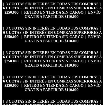
| 3 CUOTAS SIN INTERÉS EN TODAS TUS COMPRAS |
6 CUOTAS SIN INTERÉS EN COMPRAS SUPERIORES A
$250.000 | RETIRO EN TIENDA SIN CARGO | ENVÍO
GRATIS A PARTIR DE $110.000
| 3 CUOTAS SIN INTERÉS EN TODAS TUS COMPRAS |
6 CUOTAS SIN INTERÉS EN COMPRAS SUPERIORES A
$250.000 | RETIRO EN TIENDA SIN CARGO | ENVÍO
GRATIS A PARTIR DE $110.000
| 3 CUOTAS SIN INTERÉS EN TODAS TUS COMPRAS |
6 CUOTAS SIN INTERÉS EN COMPRAS SUPERIORES A
$250.000 | RETIRO EN TIENDA SIN CARGO | ENVÍO
GRATIS A PARTIR DE $110.000
| 3 CUOTAS SIN INTERÉS EN TODAS TUS COMPRAS |
6 CUOTAS SIN INTERÉS EN COMPRAS SUPERIORES A
$250.000 | RETIRO EN TIENDA SIN CARGO | ENVÍO
GRATIS A PARTIR DE $110.000
| 3 CUOTAS SIN INTERÉS EN TODAS TUS COMPRAS |