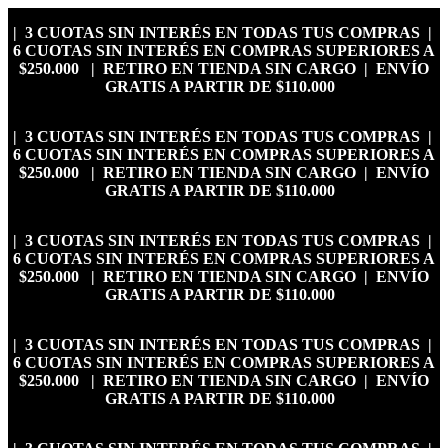
| 3 CUOTAS SIN INTERÉS EN TODAS TUS COMPRAS |
6 CUOTAS SIN INTERÉS EN COMPRAS SUPERIORES A
$250.000 | RETIRO EN TIENDA SIN CARGO | ENVÍO
GRATIS A PARTIR DE $110.000
| 3 CUOTAS SIN INTERÉS EN TODAS TUS COMPRAS |
6 CUOTAS SIN INTERÉS EN COMPRAS SUPERIORES A
$250.000 | RETIRO EN TIENDA SIN CARGO | ENVÍO
GRATIS A PARTIR DE $110.000
| 3 CUOTAS SIN INTERÉS EN TODAS TUS COMPRAS |
6 CUOTAS SIN INTERÉS EN COMPRAS SUPERIORES A
$250.000 | RETIRO EN TIENDA SIN CARGO | ENVÍO
GRATIS A PARTIR DE $110.000
| 3 CUOTAS SIN INTERÉS EN TODAS TUS COMPRAS |
6 CUOTAS SIN INTERÉS EN COMPRAS SUPERIORES A
$250.000 | RETIRO EN TIENDA SIN CARGO | ENVÍO
GRATIS A PARTIR DE $110.000