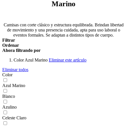
Marino
Camisas con corte clásico y estructura equilibrada. Brindan libertad
de movimiento y una presencia cuidada, apta para uso laboral o
eventos formales. Se adaptan a distintos tipos de cuerpo.
Filtrar
Ordenar
Ahora filtrando por
Color
Azul Marino
Eliminar este artículo
Eliminar todos
Color
Azul Marino
Blanco
Azulino
Celeste Claro