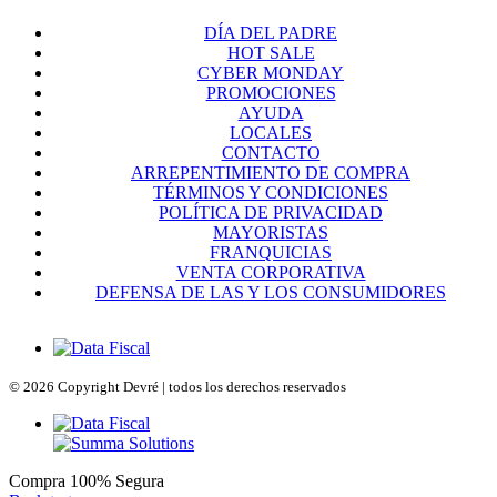
DÍA DEL PADRE
HOT SALE
CYBER MONDAY
PROMOCIONES
AYUDA
LOCALES
CONTACTO
ARREPENTIMIENTO DE COMPRA
TÉRMINOS Y CONDICIONES
POLÍTICA DE PRIVACIDAD
MAYORISTAS
FRANQUICIAS
VENTA CORPORATIVA
DEFENSA DE LAS Y LOS CONSUMIDORES
© 2026 Copyright Devré | todos los derechos reservados
Compra 100% Segura