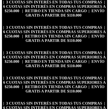
| 3 CUOTAS SIN INTERÉS EN TODAS TUS COMPRAS |
6 CUOTAS SIN INTERÉS EN COMPRAS SUPERIORES A
$250.000 | RETIRO EN TIENDA SIN CARGO | ENVÍO
GRATIS A PARTIR DE $110.000
| 3 CUOTAS SIN INTERÉS EN TODAS TUS COMPRAS |
6 CUOTAS SIN INTERÉS EN COMPRAS SUPERIORES A
$250.000 | RETIRO EN TIENDA SIN CARGO | ENVÍO
GRATIS A PARTIR DE $110.000
| 3 CUOTAS SIN INTERÉS EN TODAS TUS COMPRAS |
6 CUOTAS SIN INTERÉS EN COMPRAS SUPERIORES A
$250.000 | RETIRO EN TIENDA SIN CARGO | ENVÍO
GRATIS A PARTIR DE $110.000
| 3 CUOTAS SIN INTERÉS EN TODAS TUS COMPRAS |
6 CUOTAS SIN INTERÉS EN COMPRAS SUPERIORES A
$250.000 | RETIRO EN TIENDA SIN CARGO | ENVÍO
GRATIS A PARTIR DE $110.000
| 3 CUOTAS SIN INTERÉS EN TODAS TUS COMPRAS |
6 CUOTAS SIN INTERÉS EN COMPRAS SUPERIORES A