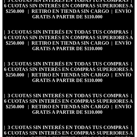
| 3 CUOTAS SIN INTERÉS EN TODAS TUS COMPRAS |
6 CUOTAS SIN INTERÉS EN COMPRAS SUPERIORES A
$250.000 | RETIRO EN TIENDA SIN CARGO | ENVÍO
GRATIS A PARTIR DE $110.000
| 3 CUOTAS SIN INTERÉS EN TODAS TUS COMPRAS |
6 CUOTAS SIN INTERÉS EN COMPRAS SUPERIORES A
$250.000 | RETIRO EN TIENDA SIN CARGO | ENVÍO
GRATIS A PARTIR DE $110.000
| 3 CUOTAS SIN INTERÉS EN TODAS TUS COMPRAS |
6 CUOTAS SIN INTERÉS EN COMPRAS SUPERIORES A
$250.000 | RETIRO EN TIENDA SIN CARGO | ENVÍO
GRATIS A PARTIR DE $110.000
| 3 CUOTAS SIN INTERÉS EN TODAS TUS COMPRAS |
6 CUOTAS SIN INTERÉS EN COMPRAS SUPERIORES A
$250.000 | RETIRO EN TIENDA SIN CARGO | ENVÍO
GRATIS A PARTIR DE $110.000
| 3 CUOTAS SIN INTERÉS EN TODAS TUS COMPRAS |
6 CUOTAS SIN INTERÉS EN COMPRAS SUPERIORES A