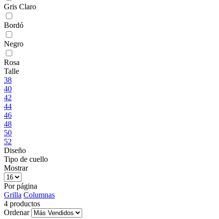
Gris Claro
Bordó
Negro
Rosa
Talle
38
40
42
44
46
48
50
52
Diseño
Tipo de cuello
Mostrar
Por página
Grilla
Columnas
4 productos
Ordenar