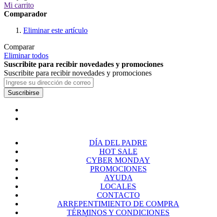
Mi carrito
Comparador
Eliminar este artículo
Comparar
Eliminar todos
Suscribite para recibir novedades y promociones
Suscribite para recibir novedades y promociones
Suscribirse
DÍA DEL PADRE
HOT SALE
CYBER MONDAY
PROMOCIONES
AYUDA
LOCALES
CONTACTO
ARREPENTIMIENTO DE COMPRA
TÉRMINOS Y CONDICIONES