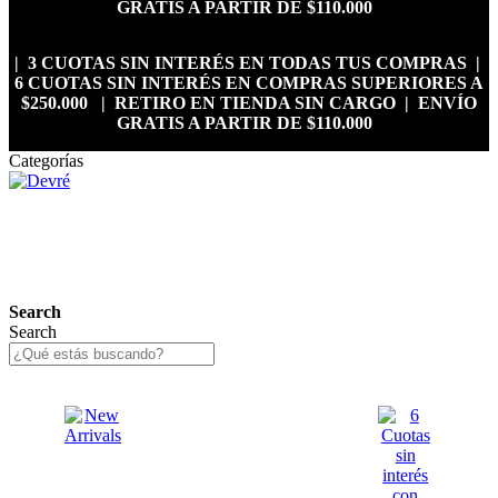
GRATIS A PARTIR DE $110.000
| 3 CUOTAS SIN INTERÉS EN TODAS TUS COMPRAS |
6 CUOTAS SIN INTERÉS EN COMPRAS SUPERIORES A
$250.000 | RETIRO EN TIENDA SIN CARGO | ENVÍO
GRATIS A PARTIR DE $110.000
Categorías
Search
Search