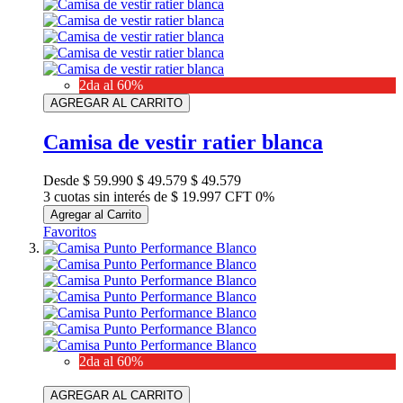
2da al 60%
AGREGAR AL CARRITO
Camisa de vestir ratier blanca
Desde
$ 59.990
$ 49.579
$ 49.579
3 cuotas sin interés de
$ 19.997
CFT 0%
Agregar al Carrito
Favoritos
2da al 60%
AGREGAR AL CARRITO