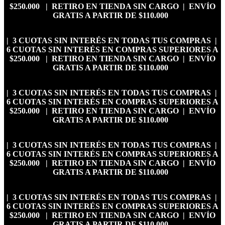
$250.000 | RETIRO EN TIENDA SIN CARGO | ENVÍO
GRATIS A PARTIR DE $110.000
| 3 CUOTAS SIN INTERÉS EN TODAS TUS COMPRAS |
6 CUOTAS SIN INTERÉS EN COMPRAS SUPERIORES A
$250.000 | RETIRO EN TIENDA SIN CARGO | ENVÍO
GRATIS A PARTIR DE $110.000
| 3 CUOTAS SIN INTERÉS EN TODAS TUS COMPRAS |
6 CUOTAS SIN INTERÉS EN COMPRAS SUPERIORES A
$250.000 | RETIRO EN TIENDA SIN CARGO | ENVÍO
GRATIS A PARTIR DE $110.000
| 3 CUOTAS SIN INTERÉS EN TODAS TUS COMPRAS |
6 CUOTAS SIN INTERÉS EN COMPRAS SUPERIORES A
$250.000 | RETIRO EN TIENDA SIN CARGO | ENVÍO
GRATIS A PARTIR DE $110.000
| 3 CUOTAS SIN INTERÉS EN TODAS TUS COMPRAS |
6 CUOTAS SIN INTERÉS EN COMPRAS SUPERIORES A
$250.000 | RETIRO EN TIENDA SIN CARGO | ENVÍO
GRATIS A PARTIR DE $110.000