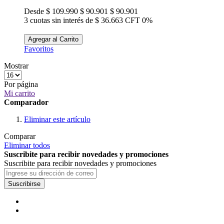
Desde
$ 109.990
$ 90.901
$ 90.901
3 cuotas sin interés de
$ 36.663
CFT 0%
Agregar al Carrito
Favoritos
Mostrar
Por página
Mi carrito
Comparador
Eliminar este artículo
Comparar
Eliminar todos
Suscribite para recibir novedades y promociones
Suscribite para recibir novedades y promociones
Suscribirse