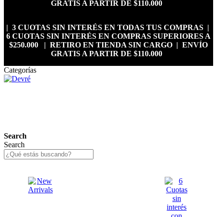
GRATIS A PARTIR DE $110.000
| 3 CUOTAS SIN INTERÉS EN TODAS TUS COMPRAS |
6 CUOTAS SIN INTERÉS EN COMPRAS SUPERIORES A
$250.000 | RETIRO EN TIENDA SIN CARGO | ENVÍO
GRATIS A PARTIR DE $110.000
Categorías
Search
Search