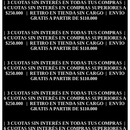
| 3 CUOTAS SIN INTERÉS EN TODAS TUS COMPRAS |
6 CUOTAS SIN INTERÉS EN COMPRAS SUPERIORES A
$250.000 | RETIRO EN TIENDA SIN CARGO | ENVÍO
GRATIS A PARTIR DE $110.000
| 3 CUOTAS SIN INTERÉS EN TODAS TUS COMPRAS |
6 CUOTAS SIN INTERÉS EN COMPRAS SUPERIORES A
$250.000 | RETIRO EN TIENDA SIN CARGO | ENVÍO
GRATIS A PARTIR DE $110.000
| 3 CUOTAS SIN INTERÉS EN TODAS TUS COMPRAS |
6 CUOTAS SIN INTERÉS EN COMPRAS SUPERIORES A
$250.000 | RETIRO EN TIENDA SIN CARGO | ENVÍO
GRATIS A PARTIR DE $110.000
| 3 CUOTAS SIN INTERÉS EN TODAS TUS COMPRAS |
6 CUOTAS SIN INTERÉS EN COMPRAS SUPERIORES A
$250.000 | RETIRO EN TIENDA SIN CARGO | ENVÍO
GRATIS A PARTIR DE $110.000
| 3 CUOTAS SIN INTERÉS EN TODAS TUS COMPRAS |
6 CUOTAS SIN INTERÉS EN COMPRAS SUPERIORES A