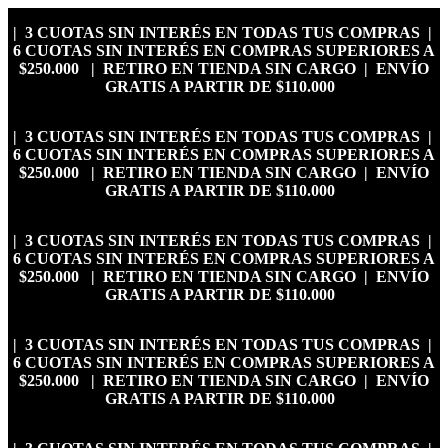
| 3 CUOTAS SIN INTERÉS EN TODAS TUS COMPRAS |
6 CUOTAS SIN INTERÉS EN COMPRAS SUPERIORES A
$250.000 | RETIRO EN TIENDA SIN CARGO | ENVÍO
GRATIS A PARTIR DE $110.000
| 3 CUOTAS SIN INTERÉS EN TODAS TUS COMPRAS |
6 CUOTAS SIN INTERÉS EN COMPRAS SUPERIORES A
$250.000 | RETIRO EN TIENDA SIN CARGO | ENVÍO
GRATIS A PARTIR DE $110.000
| 3 CUOTAS SIN INTERÉS EN TODAS TUS COMPRAS |
6 CUOTAS SIN INTERÉS EN COMPRAS SUPERIORES A
$250.000 | RETIRO EN TIENDA SIN CARGO | ENVÍO
GRATIS A PARTIR DE $110.000
| 3 CUOTAS SIN INTERÉS EN TODAS TUS COMPRAS |
6 CUOTAS SIN INTERÉS EN COMPRAS SUPERIORES A
$250.000 | RETIRO EN TIENDA SIN CARGO | ENVÍO
GRATIS A PARTIR DE $110.000