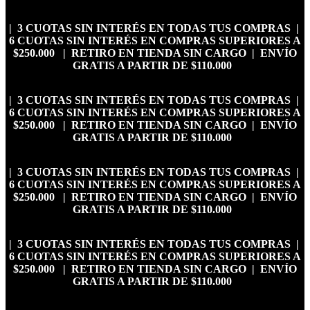
| 3 CUOTAS SIN INTERÉS EN TODAS TUS COMPRAS |
6 CUOTAS SIN INTERÉS EN COMPRAS SUPERIORES A
$250.000 | RETIRO EN TIENDA SIN CARGO | ENVÍO
GRATIS A PARTIR DE $110.000
| 3 CUOTAS SIN INTERÉS EN TODAS TUS COMPRAS |
6 CUOTAS SIN INTERÉS EN COMPRAS SUPERIORES A
$250.000 | RETIRO EN TIENDA SIN CARGO | ENVÍO
GRATIS A PARTIR DE $110.000
| 3 CUOTAS SIN INTERÉS EN TODAS TUS COMPRAS |
6 CUOTAS SIN INTERÉS EN COMPRAS SUPERIORES A
$250.000 | RETIRO EN TIENDA SIN CARGO | ENVÍO
GRATIS A PARTIR DE $110.000
| 3 CUOTAS SIN INTERÉS EN TODAS TUS COMPRAS |
6 CUOTAS SIN INTERÉS EN COMPRAS SUPERIORES A
$250.000 | RETIRO EN TIENDA SIN CARGO | ENVÍO
GRATIS A PARTIR DE $110.000