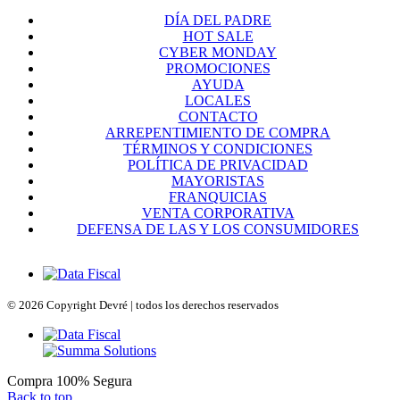
DÍA DEL PADRE
HOT SALE
CYBER MONDAY
PROMOCIONES
AYUDA
LOCALES
CONTACTO
ARREPENTIMIENTO DE COMPRA
TÉRMINOS Y CONDICIONES
POLÍTICA DE PRIVACIDAD
MAYORISTAS
FRANQUICIAS
VENTA CORPORATIVA
DEFENSA DE LAS Y LOS CONSUMIDORES
© 2026 Copyright Devré | todos los derechos reservados
Compra 100% Segura
Back to top