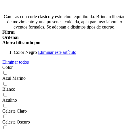
Camisas con corte clásico y estructura equilibrada. Brindan libertad
de movimiento y una presencia cuidada, apta para uso laboral o
eventos formales. Se adaptan a distintos tipos de cuerpo.
Filtrar
Ordenar
Ahora filtrando por
Color
Negro
Eliminar este artículo
Eliminar todos
Color
Azul Marino
Blanco
Azulino
Celeste Claro
Celeste Oscuro