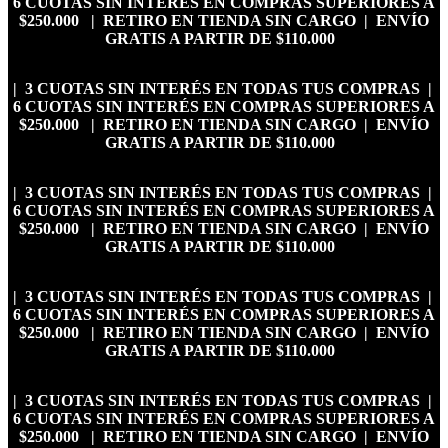
6 CUOTAS SIN INTERÉS EN COMPRAS SUPERIORES A
$250.000 | RETIRO EN TIENDA SIN CARGO | ENVÍO
GRATIS A PARTIR DE $110.000
| 3 CUOTAS SIN INTERÉS EN TODAS TUS COMPRAS |
6 CUOTAS SIN INTERÉS EN COMPRAS SUPERIORES A
$250.000 | RETIRO EN TIENDA SIN CARGO | ENVÍO
GRATIS A PARTIR DE $110.000
| 3 CUOTAS SIN INTERÉS EN TODAS TUS COMPRAS |
6 CUOTAS SIN INTERÉS EN COMPRAS SUPERIORES A
$250.000 | RETIRO EN TIENDA SIN CARGO | ENVÍO
GRATIS A PARTIR DE $110.000
| 3 CUOTAS SIN INTERÉS EN TODAS TUS COMPRAS |
6 CUOTAS SIN INTERÉS EN COMPRAS SUPERIORES A
$250.000 | RETIRO EN TIENDA SIN CARGO | ENVÍO
GRATIS A PARTIR DE $110.000
| 3 CUOTAS SIN INTERÉS EN TODAS TUS COMPRAS |
6 CUOTAS SIN INTERÉS EN COMPRAS SUPERIORES A
$250.000 | RETIRO EN TIENDA SIN CARGO | ENVÍO