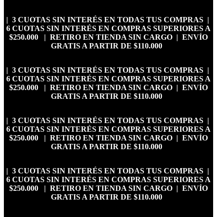
| 3 CUOTAS SIN INTERÉS EN TODAS TUS COMPRAS |
6 CUOTAS SIN INTERÉS EN COMPRAS SUPERIORES A
$250.000 | RETIRO EN TIENDA SIN CARGO | ENVÍO
GRATIS A PARTIR DE $110.000
| 3 CUOTAS SIN INTERÉS EN TODAS TUS COMPRAS |
6 CUOTAS SIN INTERÉS EN COMPRAS SUPERIORES A
$250.000 | RETIRO EN TIENDA SIN CARGO | ENVÍO
GRATIS A PARTIR DE $110.000
| 3 CUOTAS SIN INTERÉS EN TODAS TUS COMPRAS |
6 CUOTAS SIN INTERÉS EN COMPRAS SUPERIORES A
$250.000 | RETIRO EN TIENDA SIN CARGO | ENVÍO
GRATIS A PARTIR DE $110.000
| 3 CUOTAS SIN INTERÉS EN TODAS TUS COMPRAS |
6 CUOTAS SIN INTERÉS EN COMPRAS SUPERIORES A
$250.000 | RETIRO EN TIENDA SIN CARGO | ENVÍO
GRATIS A PARTIR DE $110.000