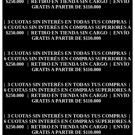
$250.000 | RETIRO EN TIENDA SIN CARGO | ENVÍO
GRATIS A PARTIR DE $110.000
| 3 CUOTAS SIN INTERÉS EN TODAS TUS COMPRAS |
6 CUOTAS SIN INTERÉS EN COMPRAS SUPERIORES A
$250.000 | RETIRO EN TIENDA SIN CARGO | ENVÍO
GRATIS A PARTIR DE $110.000
| 3 CUOTAS SIN INTERÉS EN TODAS TUS COMPRAS |
6 CUOTAS SIN INTERÉS EN COMPRAS SUPERIORES A
$250.000 | RETIRO EN TIENDA SIN CARGO | ENVÍO
GRATIS A PARTIR DE $110.000
| 3 CUOTAS SIN INTERÉS EN TODAS TUS COMPRAS |
6 CUOTAS SIN INTERÉS EN COMPRAS SUPERIORES A
$250.000 | RETIRO EN TIENDA SIN CARGO | ENVÍO
GRATIS A PARTIR DE $110.000
| 3 CUOTAS SIN INTERÉS EN TODAS TUS COMPRAS |
6 CUOTAS SIN INTERÉS EN COMPRAS SUPERIORES A
$250.000 | RETIRO EN TIENDA SIN CARGO | ENVÍO
GRATIS A PARTIR DE $110.000