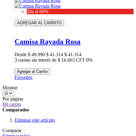
2da al 60%
AGREGAR AL CARRITO
Camisa Rayada Rosa
Desde
$ 49.990
$ 41.314
$ 41.314
3 cuotas sin interés de
$ 16.663
CFT 0%
Agregar al Carrito
Favoritos
Mostrar
Por página
Mi carrito
Comparador
Eliminar este artículo
Comparar
Eliminar todos