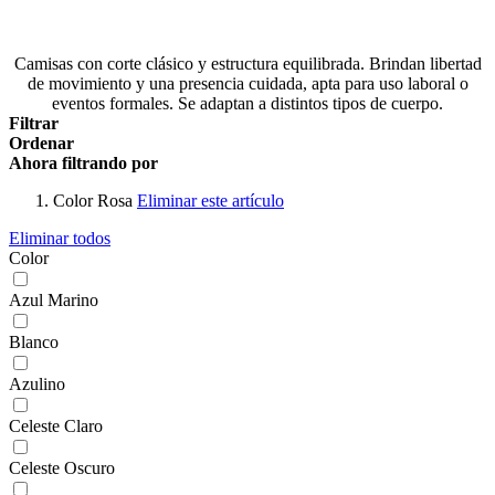
Camisas con corte clásico y estructura equilibrada. Brindan libertad
de movimiento y una presencia cuidada, apta para uso laboral o
eventos formales. Se adaptan a distintos tipos de cuerpo.
Filtrar
Ordenar
Ahora filtrando por
Color
Rosa
Eliminar este artículo
Eliminar todos
Color
Azul Marino
Blanco
Azulino
Celeste Claro
Celeste Oscuro