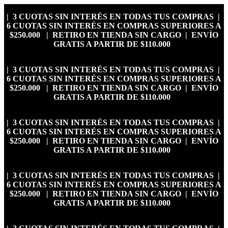
| 3 CUOTAS SIN INTERÉS EN TODAS TUS COMPRAS |
6 CUOTAS SIN INTERÉS EN COMPRAS SUPERIORES A
$250.000 | RETIRO EN TIENDA SIN CARGO | ENVÍO
GRATIS A PARTIR DE $110.000
| 3 CUOTAS SIN INTERÉS EN TODAS TUS COMPRAS |
6 CUOTAS SIN INTERÉS EN COMPRAS SUPERIORES A
$250.000 | RETIRO EN TIENDA SIN CARGO | ENVÍO
GRATIS A PARTIR DE $110.000
| 3 CUOTAS SIN INTERÉS EN TODAS TUS COMPRAS |
6 CUOTAS SIN INTERÉS EN COMPRAS SUPERIORES A
$250.000 | RETIRO EN TIENDA SIN CARGO | ENVÍO
GRATIS A PARTIR DE $110.000
| 3 CUOTAS SIN INTERÉS EN TODAS TUS COMPRAS |
6 CUOTAS SIN INTERÉS EN COMPRAS SUPERIORES A
$250.000 | RETIRO EN TIENDA SIN CARGO | ENVÍO
GRATIS A PARTIR DE $110.000