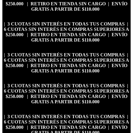
$250.000 | RETIRO EN TIENDA SIN CARGO | ENVÍO
GRATIS A PARTIR DE $110.000
| 3 CUOTAS SIN INTERÉS EN TODAS TUS COMPRAS |
6 CUOTAS SIN INTERÉS EN COMPRAS SUPERIORES A
$250.000 | RETIRO EN TIENDA SIN CARGO | ENVÍO
GRATIS A PARTIR DE $110.000
| 3 CUOTAS SIN INTERÉS EN TODAS TUS COMPRAS |
6 CUOTAS SIN INTERÉS EN COMPRAS SUPERIORES A
$250.000 | RETIRO EN TIENDA SIN CARGO | ENVÍO
GRATIS A PARTIR DE $110.000
| 3 CUOTAS SIN INTERÉS EN TODAS TUS COMPRAS |
6 CUOTAS SIN INTERÉS EN COMPRAS SUPERIORES A
$250.000 | RETIRO EN TIENDA SIN CARGO | ENVÍO
GRATIS A PARTIR DE $110.000
| 3 CUOTAS SIN INTERÉS EN TODAS TUS COMPRAS |
6 CUOTAS SIN INTERÉS EN COMPRAS SUPERIORES A
$250.000 | RETIRO EN TIENDA SIN CARGO | ENVÍO
GRATIS A PARTIR DE $110.000