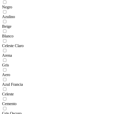
Negro
Azulino
Beige
Blanco
Celeste Claro
Arena
Gris
Aero
Azul Francia
Celeste
Cemento
Gris Oscuro