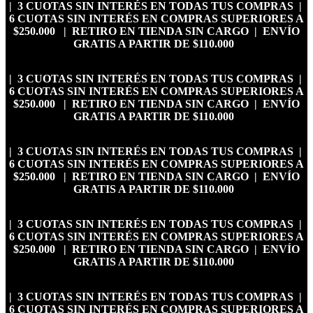
| 3 CUOTAS SIN INTERÉS EN TODAS TUS COMPRAS |
6 CUOTAS SIN INTERÉS EN COMPRAS SUPERIORES A
$250.000 | RETIRO EN TIENDA SIN CARGO | ENVÍO
GRATIS A PARTIR DE $110.000
| 3 CUOTAS SIN INTERÉS EN TODAS TUS COMPRAS |
6 CUOTAS SIN INTERÉS EN COMPRAS SUPERIORES A
$250.000 | RETIRO EN TIENDA SIN CARGO | ENVÍO
GRATIS A PARTIR DE $110.000
| 3 CUOTAS SIN INTERÉS EN TODAS TUS COMPRAS |
6 CUOTAS SIN INTERÉS EN COMPRAS SUPERIORES A
$250.000 | RETIRO EN TIENDA SIN CARGO | ENVÍO
GRATIS A PARTIR DE $110.000
| 3 CUOTAS SIN INTERÉS EN TODAS TUS COMPRAS |
6 CUOTAS SIN INTERÉS EN COMPRAS SUPERIORES A
$250.000 | RETIRO EN TIENDA SIN CARGO | ENVÍO
GRATIS A PARTIR DE $110.000
| 3 CUOTAS SIN INTERÉS EN TODAS TUS COMPRAS |
6 CUOTAS SIN INTERÉS EN COMPRAS SUPERIORES A