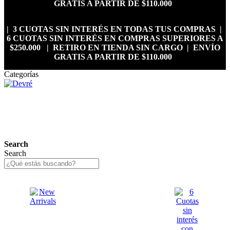
GRATIS A PARTIR DE $110.000
| 3 CUOTAS SIN INTERÉS EN TODAS TUS COMPRAS |
6 CUOTAS SIN INTERÉS EN COMPRAS SUPERIORES A
$250.000 | RETIRO EN TIENDA SIN CARGO | ENVÍO
GRATIS A PARTIR DE $110.000
Categorías
Search
Search