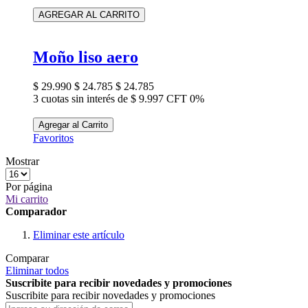
AGREGAR AL CARRITO
Moño liso aero
$ 29.990
$ 24.785
$ 24.785
3 cuotas sin interés de
$ 9.997
CFT 0%
Agregar al Carrito
Favoritos
Mostrar
Por página
Mi carrito
Comparador
Eliminar este artículo
Comparar
Eliminar todos
Suscribite para recibir novedades y promociones
Suscribite para recibir novedades y promociones