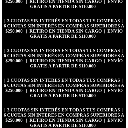
$250.000 | RETIRO EN TIENDA SIN CARGO | ENVÍO
GRATIS A PARTIR DE $110.000
| 3 CUOTAS SIN INTERÉS EN TODAS TUS COMPRAS |
6 CUOTAS SIN INTERÉS EN COMPRAS SUPERIORES A
$250.000 | RETIRO EN TIENDA SIN CARGO | ENVÍO
GRATIS A PARTIR DE $110.000
| 3 CUOTAS SIN INTERÉS EN TODAS TUS COMPRAS |
6 CUOTAS SIN INTERÉS EN COMPRAS SUPERIORES A
$250.000 | RETIRO EN TIENDA SIN CARGO | ENVÍO
GRATIS A PARTIR DE $110.000
| 3 CUOTAS SIN INTERÉS EN TODAS TUS COMPRAS |
6 CUOTAS SIN INTERÉS EN COMPRAS SUPERIORES A
$250.000 | RETIRO EN TIENDA SIN CARGO | ENVÍO
GRATIS A PARTIR DE $110.000
| 3 CUOTAS SIN INTERÉS EN TODAS TUS COMPRAS |
6 CUOTAS SIN INTERÉS EN COMPRAS SUPERIORES A
$250.000 | RETIRO EN TIENDA SIN CARGO | ENVÍO
GRATIS A PARTIR DE $110.000