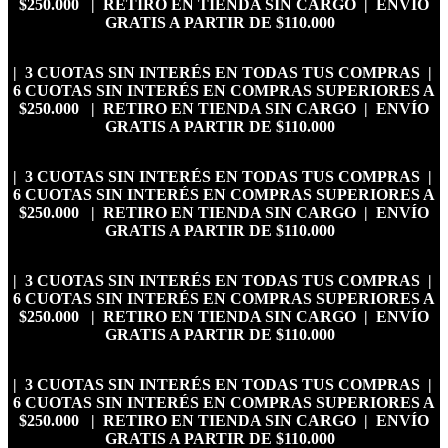
$250.000 | RETIRO EN TIENDA SIN CARGO | ENVÍO
GRATIS A PARTIR DE $110.000
| 3 CUOTAS SIN INTERÉS EN TODAS TUS COMPRAS |
6 CUOTAS SIN INTERÉS EN COMPRAS SUPERIORES A
$250.000 | RETIRO EN TIENDA SIN CARGO | ENVÍO
GRATIS A PARTIR DE $110.000
| 3 CUOTAS SIN INTERÉS EN TODAS TUS COMPRAS |
6 CUOTAS SIN INTERÉS EN COMPRAS SUPERIORES A
$250.000 | RETIRO EN TIENDA SIN CARGO | ENVÍO
GRATIS A PARTIR DE $110.000
| 3 CUOTAS SIN INTERÉS EN TODAS TUS COMPRAS |
6 CUOTAS SIN INTERÉS EN COMPRAS SUPERIORES A
$250.000 | RETIRO EN TIENDA SIN CARGO | ENVÍO
GRATIS A PARTIR DE $110.000
| 3 CUOTAS SIN INTERÉS EN TODAS TUS COMPRAS |
6 CUOTAS SIN INTERÉS EN COMPRAS SUPERIORES A
$250.000 | RETIRO EN TIENDA SIN CARGO | ENVÍO
GRATIS A PARTIR DE $110.000