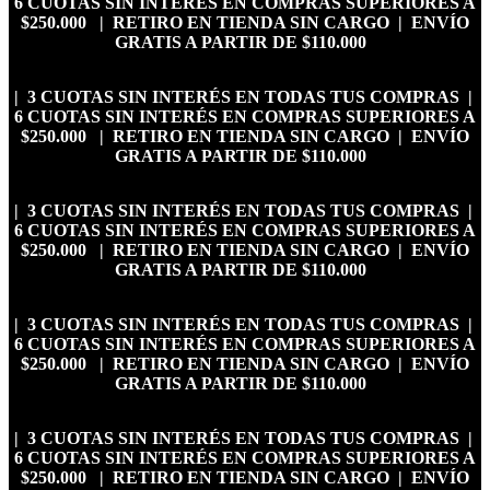
6 CUOTAS SIN INTERÉS EN COMPRAS SUPERIORES A
$250.000 | RETIRO EN TIENDA SIN CARGO | ENVÍO
GRATIS A PARTIR DE $110.000
| 3 CUOTAS SIN INTERÉS EN TODAS TUS COMPRAS |
6 CUOTAS SIN INTERÉS EN COMPRAS SUPERIORES A
$250.000 | RETIRO EN TIENDA SIN CARGO | ENVÍO
GRATIS A PARTIR DE $110.000
| 3 CUOTAS SIN INTERÉS EN TODAS TUS COMPRAS |
6 CUOTAS SIN INTERÉS EN COMPRAS SUPERIORES A
$250.000 | RETIRO EN TIENDA SIN CARGO | ENVÍO
GRATIS A PARTIR DE $110.000
| 3 CUOTAS SIN INTERÉS EN TODAS TUS COMPRAS |
6 CUOTAS SIN INTERÉS EN COMPRAS SUPERIORES A
$250.000 | RETIRO EN TIENDA SIN CARGO | ENVÍO
GRATIS A PARTIR DE $110.000
| 3 CUOTAS SIN INTERÉS EN TODAS TUS COMPRAS |
6 CUOTAS SIN INTERÉS EN COMPRAS SUPERIORES A
$250.000 | RETIRO EN TIENDA SIN CARGO | ENVÍO