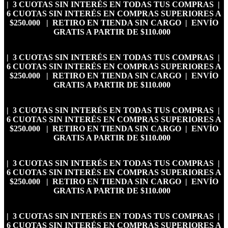
| 3 CUOTAS SIN INTERÉS EN TODAS TUS COMPRAS |
6 CUOTAS SIN INTERÉS EN COMPRAS SUPERIORES A
$250.000 | RETIRO EN TIENDA SIN CARGO | ENVÍO
GRATIS A PARTIR DE $110.000
| 3 CUOTAS SIN INTERÉS EN TODAS TUS COMPRAS |
6 CUOTAS SIN INTERÉS EN COMPRAS SUPERIORES A
$250.000 | RETIRO EN TIENDA SIN CARGO | ENVÍO
GRATIS A PARTIR DE $110.000
| 3 CUOTAS SIN INTERÉS EN TODAS TUS COMPRAS |
6 CUOTAS SIN INTERÉS EN COMPRAS SUPERIORES A
$250.000 | RETIRO EN TIENDA SIN CARGO | ENVÍO
GRATIS A PARTIR DE $110.000
| 3 CUOTAS SIN INTERÉS EN TODAS TUS COMPRAS |
6 CUOTAS SIN INTERÉS EN COMPRAS SUPERIORES A
$250.000 | RETIRO EN TIENDA SIN CARGO | ENVÍO
GRATIS A PARTIR DE $110.000
| 3 CUOTAS SIN INTERÉS EN TODAS TUS COMPRAS |
6 CUOTAS SIN INTERÉS EN COMPRAS SUPERIORES A