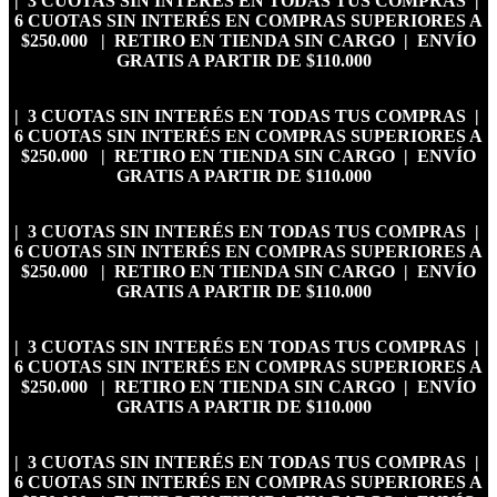
| 3 CUOTAS SIN INTERÉS EN TODAS TUS COMPRAS |
6 CUOTAS SIN INTERÉS EN COMPRAS SUPERIORES A
$250.000 | RETIRO EN TIENDA SIN CARGO | ENVÍO
GRATIS A PARTIR DE $110.000
| 3 CUOTAS SIN INTERÉS EN TODAS TUS COMPRAS |
6 CUOTAS SIN INTERÉS EN COMPRAS SUPERIORES A
$250.000 | RETIRO EN TIENDA SIN CARGO | ENVÍO
GRATIS A PARTIR DE $110.000
| 3 CUOTAS SIN INTERÉS EN TODAS TUS COMPRAS |
6 CUOTAS SIN INTERÉS EN COMPRAS SUPERIORES A
$250.000 | RETIRO EN TIENDA SIN CARGO | ENVÍO
GRATIS A PARTIR DE $110.000
| 3 CUOTAS SIN INTERÉS EN TODAS TUS COMPRAS |
6 CUOTAS SIN INTERÉS EN COMPRAS SUPERIORES A
$250.000 | RETIRO EN TIENDA SIN CARGO | ENVÍO
GRATIS A PARTIR DE $110.000
| 3 CUOTAS SIN INTERÉS EN TODAS TUS COMPRAS |
6 CUOTAS SIN INTERÉS EN COMPRAS SUPERIORES A