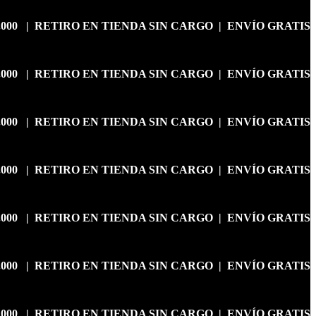
.000 | RETIRO EN TIENDA SIN CARGO | ENVÍO GRATIS
.000 | RETIRO EN TIENDA SIN CARGO | ENVÍO GRATIS
.000 | RETIRO EN TIENDA SIN CARGO | ENVÍO GRATIS
.000 | RETIRO EN TIENDA SIN CARGO | ENVÍO GRATIS
.000 | RETIRO EN TIENDA SIN CARGO | ENVÍO GRATIS
.000 | RETIRO EN TIENDA SIN CARGO | ENVÍO GRATIS
.000 | RETIRO EN TIENDA SIN CARGO | ENVÍO GRATIS