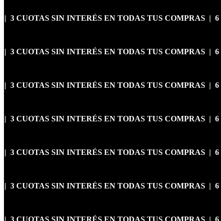
| 3 CUOTAS SIN INTERÉS EN TODAS TUS COMPRAS | 6
| 3 CUOTAS SIN INTERÉS EN TODAS TUS COMPRAS | 6
| 3 CUOTAS SIN INTERÉS EN TODAS TUS COMPRAS | 6
| 3 CUOTAS SIN INTERÉS EN TODAS TUS COMPRAS | 6
| 3 CUOTAS SIN INTERÉS EN TODAS TUS COMPRAS | 6
| 3 CUOTAS SIN INTERÉS EN TODAS TUS COMPRAS | 6
| 3 CUOTAS SIN INTERÉS EN TODAS TUS COMPRAS | 6