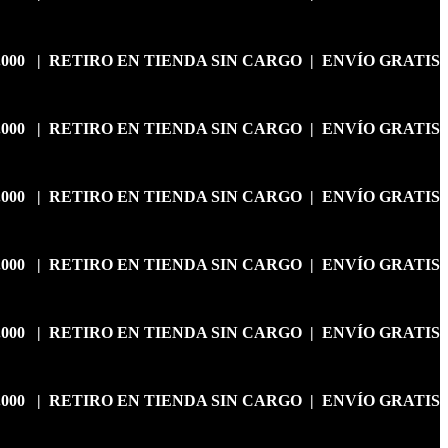
.000 | RETIRO EN TIENDA SIN CARGO | ENVÍO GRATIS
.000 | RETIRO EN TIENDA SIN CARGO | ENVÍO GRATIS
.000 | RETIRO EN TIENDA SIN CARGO | ENVÍO GRATIS
.000 | RETIRO EN TIENDA SIN CARGO | ENVÍO GRATIS
.000 | RETIRO EN TIENDA SIN CARGO | ENVÍO GRATIS
.000 | RETIRO EN TIENDA SIN CARGO | ENVÍO GRATIS