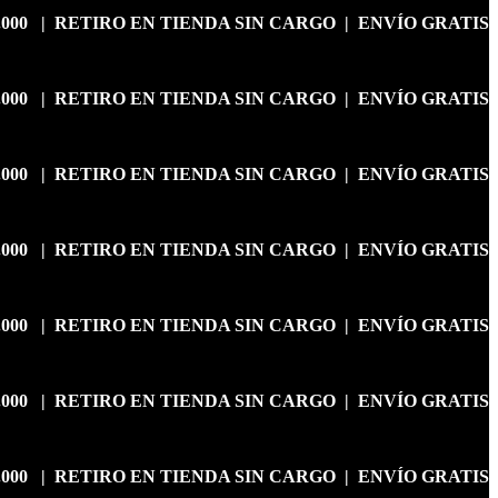
.000 | RETIRO EN TIENDA SIN CARGO | ENVÍO GRATIS
.000 | RETIRO EN TIENDA SIN CARGO | ENVÍO GRATIS
.000 | RETIRO EN TIENDA SIN CARGO | ENVÍO GRATIS
.000 | RETIRO EN TIENDA SIN CARGO | ENVÍO GRATIS
.000 | RETIRO EN TIENDA SIN CARGO | ENVÍO GRATIS
.000 | RETIRO EN TIENDA SIN CARGO | ENVÍO GRATIS
.000 | RETIRO EN TIENDA SIN CARGO | ENVÍO GRATIS