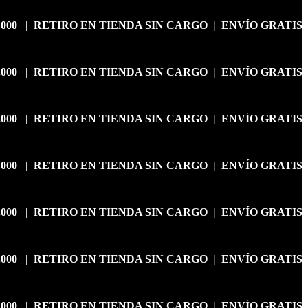
.000 | RETIRO EN TIENDA SIN CARGO | ENVÍO GRATIS
.000 | RETIRO EN TIENDA SIN CARGO | ENVÍO GRATIS
.000 | RETIRO EN TIENDA SIN CARGO | ENVÍO GRATIS
.000 | RETIRO EN TIENDA SIN CARGO | ENVÍO GRATIS
.000 | RETIRO EN TIENDA SIN CARGO | ENVÍO GRATIS
.000 | RETIRO EN TIENDA SIN CARGO | ENVÍO GRATIS
.000 | RETIRO EN TIENDA SIN CARGO | ENVÍO GRATIS