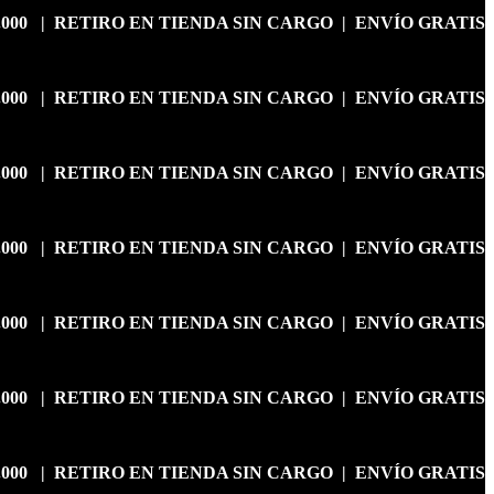
.000 | RETIRO EN TIENDA SIN CARGO | ENVÍO GRATIS
.000 | RETIRO EN TIENDA SIN CARGO | ENVÍO GRATIS
.000 | RETIRO EN TIENDA SIN CARGO | ENVÍO GRATIS
.000 | RETIRO EN TIENDA SIN CARGO | ENVÍO GRATIS
.000 | RETIRO EN TIENDA SIN CARGO | ENVÍO GRATIS
.000 | RETIRO EN TIENDA SIN CARGO | ENVÍO GRATIS
.000 | RETIRO EN TIENDA SIN CARGO | ENVÍO GRATIS