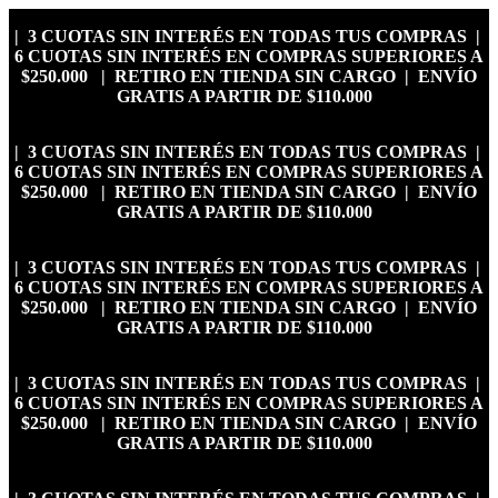
| 3 CUOTAS SIN INTERÉS EN TODAS TUS COMPRAS |
6 CUOTAS SIN INTERÉS EN COMPRAS SUPERIORES A
$250.000 | RETIRO EN TIENDA SIN CARGO | ENVÍO
GRATIS A PARTIR DE $110.000
| 3 CUOTAS SIN INTERÉS EN TODAS TUS COMPRAS |
6 CUOTAS SIN INTERÉS EN COMPRAS SUPERIORES A
$250.000 | RETIRO EN TIENDA SIN CARGO | ENVÍO
GRATIS A PARTIR DE $110.000
| 3 CUOTAS SIN INTERÉS EN TODAS TUS COMPRAS |
6 CUOTAS SIN INTERÉS EN COMPRAS SUPERIORES A
$250.000 | RETIRO EN TIENDA SIN CARGO | ENVÍO
GRATIS A PARTIR DE $110.000
| 3 CUOTAS SIN INTERÉS EN TODAS TUS COMPRAS |
6 CUOTAS SIN INTERÉS EN COMPRAS SUPERIORES A
$250.000 | RETIRO EN TIENDA SIN CARGO | ENVÍO
GRATIS A PARTIR DE $110.000