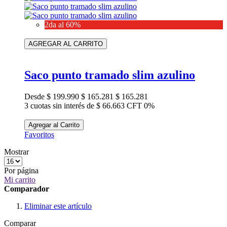
2da al 60%
AGREGAR AL CARRITO
Saco punto tramado slim azulino
Desde
$ 199.990
$ 165.281
$ 165.281
3 cuotas sin interés de
$ 66.663
CFT 0%
Agregar al Carrito
Favoritos
Mostrar
Por página
Mi carrito
Comparador
Eliminar este artículo
Comparar