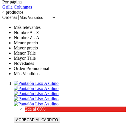
Por página
Grilla
Columnas
4 productos
Ordenar
Más relevantes
Nombre A - Z
Nombre Z - A
Menor precio
Mayor precio
Menor Talle
Mayor Talle
Novedades
Orden Promocional
Más Vendidos
2da al 60%
AGREGAR AL CARRITO