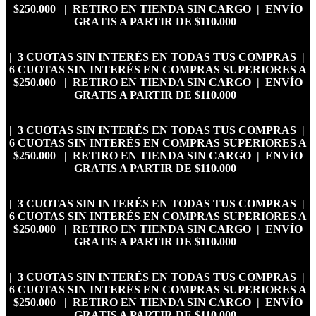
$250.000 | RETIRO EN TIENDA SIN CARGO | ENVÍO
GRATIS A PARTIR DE $110.000
| 3 CUOTAS SIN INTERÉS EN TODAS TUS COMPRAS |
6 CUOTAS SIN INTERÉS EN COMPRAS SUPERIORES A
$250.000 | RETIRO EN TIENDA SIN CARGO | ENVÍO
GRATIS A PARTIR DE $110.000
| 3 CUOTAS SIN INTERÉS EN TODAS TUS COMPRAS |
6 CUOTAS SIN INTERÉS EN COMPRAS SUPERIORES A
$250.000 | RETIRO EN TIENDA SIN CARGO | ENVÍO
GRATIS A PARTIR DE $110.000
| 3 CUOTAS SIN INTERÉS EN TODAS TUS COMPRAS |
6 CUOTAS SIN INTERÉS EN COMPRAS SUPERIORES A
$250.000 | RETIRO EN TIENDA SIN CARGO | ENVÍO
GRATIS A PARTIR DE $110.000
| 3 CUOTAS SIN INTERÉS EN TODAS TUS COMPRAS |
6 CUOTAS SIN INTERÉS EN COMPRAS SUPERIORES A
$250.000 | RETIRO EN TIENDA SIN CARGO | ENVÍO
GRATIS A PARTIR DE $110.000