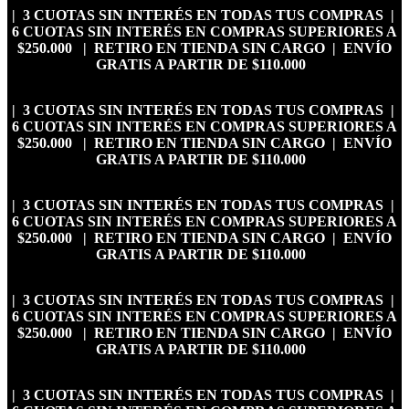
| 3 CUOTAS SIN INTERÉS EN TODAS TUS COMPRAS |
6 CUOTAS SIN INTERÉS EN COMPRAS SUPERIORES A
$250.000 | RETIRO EN TIENDA SIN CARGO | ENVÍO
GRATIS A PARTIR DE $110.000
| 3 CUOTAS SIN INTERÉS EN TODAS TUS COMPRAS |
6 CUOTAS SIN INTERÉS EN COMPRAS SUPERIORES A
$250.000 | RETIRO EN TIENDA SIN CARGO | ENVÍO
GRATIS A PARTIR DE $110.000
| 3 CUOTAS SIN INTERÉS EN TODAS TUS COMPRAS |
6 CUOTAS SIN INTERÉS EN COMPRAS SUPERIORES A
$250.000 | RETIRO EN TIENDA SIN CARGO | ENVÍO
GRATIS A PARTIR DE $110.000
| 3 CUOTAS SIN INTERÉS EN TODAS TUS COMPRAS |
6 CUOTAS SIN INTERÉS EN COMPRAS SUPERIORES A
$250.000 | RETIRO EN TIENDA SIN CARGO | ENVÍO
GRATIS A PARTIR DE $110.000
| 3 CUOTAS SIN INTERÉS EN TODAS TUS COMPRAS |