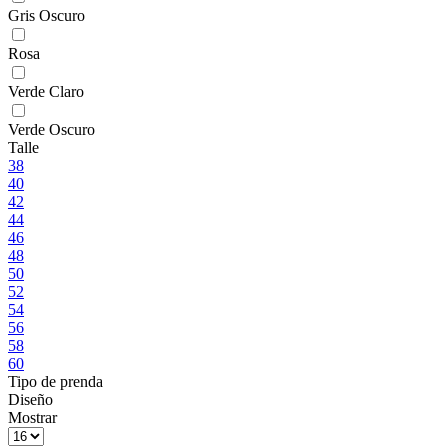
Gris Oscuro
Rosa
Verde Claro
Verde Oscuro
Talle
38
40
42
44
46
48
50
52
54
56
58
60
Tipo de prenda
Diseño
Mostrar