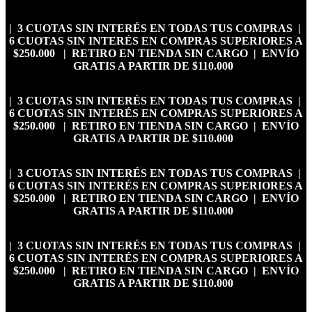
| 3 CUOTAS SIN INTERÉS EN TODAS TUS COMPRAS |
6 CUOTAS SIN INTERÉS EN COMPRAS SUPERIORES A
$250.000 | RETIRO EN TIENDA SIN CARGO | ENVÍO
GRATIS A PARTIR DE $110.000
| 3 CUOTAS SIN INTERÉS EN TODAS TUS COMPRAS |
6 CUOTAS SIN INTERÉS EN COMPRAS SUPERIORES A
$250.000 | RETIRO EN TIENDA SIN CARGO | ENVÍO
GRATIS A PARTIR DE $110.000
| 3 CUOTAS SIN INTERÉS EN TODAS TUS COMPRAS |
6 CUOTAS SIN INTERÉS EN COMPRAS SUPERIORES A
$250.000 | RETIRO EN TIENDA SIN CARGO | ENVÍO
GRATIS A PARTIR DE $110.000
| 3 CUOTAS SIN INTERÉS EN TODAS TUS COMPRAS |
6 CUOTAS SIN INTERÉS EN COMPRAS SUPERIORES A
$250.000 | RETIRO EN TIENDA SIN CARGO | ENVÍO
GRATIS A PARTIR DE $110.000