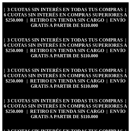
| 3 CUOTAS SIN INTERÉS EN TODAS TUS COMPRAS |
6 CUOTAS SIN INTERÉS EN COMPRAS SUPERIORES A
$250.000 | RETIRO EN TIENDA SIN CARGO | ENVÍO
GRATIS A PARTIR DE $110.000
| 3 CUOTAS SIN INTERÉS EN TODAS TUS COMPRAS |
6 CUOTAS SIN INTERÉS EN COMPRAS SUPERIORES A
$250.000 | RETIRO EN TIENDA SIN CARGO | ENVÍO
GRATIS A PARTIR DE $110.000
| 3 CUOTAS SIN INTERÉS EN TODAS TUS COMPRAS |
6 CUOTAS SIN INTERÉS EN COMPRAS SUPERIORES A
$250.000 | RETIRO EN TIENDA SIN CARGO | ENVÍO
GRATIS A PARTIR DE $110.000
| 3 CUOTAS SIN INTERÉS EN TODAS TUS COMPRAS |
6 CUOTAS SIN INTERÉS EN COMPRAS SUPERIORES A
$250.000 | RETIRO EN TIENDA SIN CARGO | ENVÍO
GRATIS A PARTIR DE $110.000