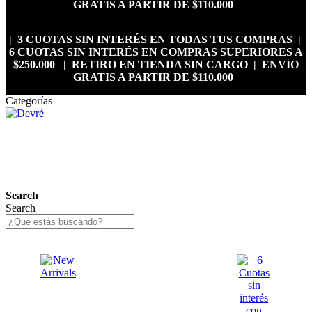
GRATIS A PARTIR DE $110.000
| 3 CUOTAS SIN INTERÉS EN TODAS TUS COMPRAS |
6 CUOTAS SIN INTERÉS EN COMPRAS SUPERIORES A
$250.000 | RETIRO EN TIENDA SIN CARGO | ENVÍO
GRATIS A PARTIR DE $110.000
Categorías
Search
Search