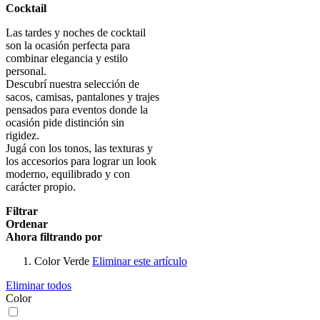
Cocktail
Las tardes y noches de cocktail
son la ocasión perfecta para
combinar elegancia y estilo
personal.
Descubrí nuestra selección de
sacos, camisas, pantalones y trajes
pensados para eventos donde la
ocasión pide distinción sin
rigidez.
Jugá con los tonos, las texturas y
los accesorios para lograr un look
moderno, equilibrado y con
carácter propio.
Filtrar
Ordenar
Ahora filtrando por
Color
Verde
Eliminar este artículo
Eliminar todos
Color