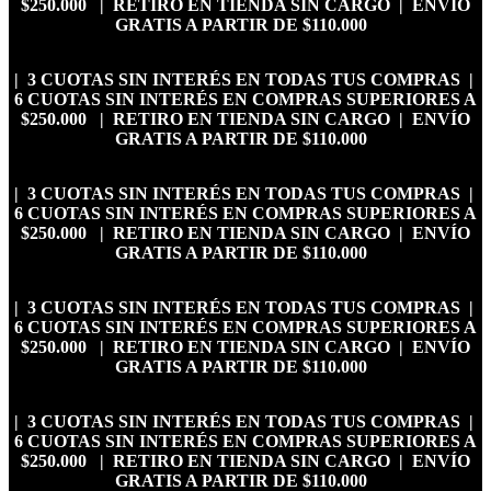
$250.000 | RETIRO EN TIENDA SIN CARGO | ENVÍO
GRATIS A PARTIR DE $110.000
| 3 CUOTAS SIN INTERÉS EN TODAS TUS COMPRAS |
6 CUOTAS SIN INTERÉS EN COMPRAS SUPERIORES A
$250.000 | RETIRO EN TIENDA SIN CARGO | ENVÍO
GRATIS A PARTIR DE $110.000
| 3 CUOTAS SIN INTERÉS EN TODAS TUS COMPRAS |
6 CUOTAS SIN INTERÉS EN COMPRAS SUPERIORES A
$250.000 | RETIRO EN TIENDA SIN CARGO | ENVÍO
GRATIS A PARTIR DE $110.000
| 3 CUOTAS SIN INTERÉS EN TODAS TUS COMPRAS |
6 CUOTAS SIN INTERÉS EN COMPRAS SUPERIORES A
$250.000 | RETIRO EN TIENDA SIN CARGO | ENVÍO
GRATIS A PARTIR DE $110.000
| 3 CUOTAS SIN INTERÉS EN TODAS TUS COMPRAS |
6 CUOTAS SIN INTERÉS EN COMPRAS SUPERIORES A
$250.000 | RETIRO EN TIENDA SIN CARGO | ENVÍO
GRATIS A PARTIR DE $110.000