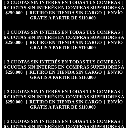
| 3 CUOTAS SIN INTERÉS EN TODAS TUS COMPRAS |
6 CUOTAS SIN INTERÉS EN COMPRAS SUPERIORES A
$250.000 | RETIRO EN TIENDA SIN CARGO | ENVÍO
GRATIS A PARTIR DE $110.000
| 3 CUOTAS SIN INTERÉS EN TODAS TUS COMPRAS |
6 CUOTAS SIN INTERÉS EN COMPRAS SUPERIORES A
$250.000 | RETIRO EN TIENDA SIN CARGO | ENVÍO
GRATIS A PARTIR DE $110.000
| 3 CUOTAS SIN INTERÉS EN TODAS TUS COMPRAS |
6 CUOTAS SIN INTERÉS EN COMPRAS SUPERIORES A
$250.000 | RETIRO EN TIENDA SIN CARGO | ENVÍO
GRATIS A PARTIR DE $110.000
| 3 CUOTAS SIN INTERÉS EN TODAS TUS COMPRAS |
6 CUOTAS SIN INTERÉS EN COMPRAS SUPERIORES A
$250.000 | RETIRO EN TIENDA SIN CARGO | ENVÍO
GRATIS A PARTIR DE $110.000
| 3 CUOTAS SIN INTERÉS EN TODAS TUS COMPRAS |
6 CUOTAS SIN INTERÉS EN COMPRAS SUPERIORES A