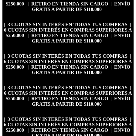
$250.000 | RETIRO EN TIENDA SIN CARGO | ENVÍO
GRATIS A PARTIR DE $110.000
| 3 CUOTAS SIN INTERÉS EN TODAS TUS COMPRAS |
6 CUOTAS SIN INTERÉS EN COMPRAS SUPERIORES A
$250.000 | RETIRO EN TIENDA SIN CARGO | ENVÍO
GRATIS A PARTIR DE $110.000
| 3 CUOTAS SIN INTERÉS EN TODAS TUS COMPRAS |
6 CUOTAS SIN INTERÉS EN COMPRAS SUPERIORES A
$250.000 | RETIRO EN TIENDA SIN CARGO | ENVÍO
GRATIS A PARTIR DE $110.000
| 3 CUOTAS SIN INTERÉS EN TODAS TUS COMPRAS |
6 CUOTAS SIN INTERÉS EN COMPRAS SUPERIORES A
$250.000 | RETIRO EN TIENDA SIN CARGO | ENVÍO
GRATIS A PARTIR DE $110.000
| 3 CUOTAS SIN INTERÉS EN TODAS TUS COMPRAS |
6 CUOTAS SIN INTERÉS EN COMPRAS SUPERIORES A
$250.000 | RETIRO EN TIENDA SIN CARGO | ENVÍO
GRATIS A PARTIR DE $110.000