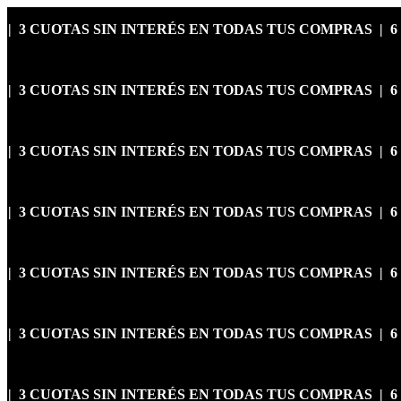
| 3 CUOTAS SIN INTERÉS EN TODAS TUS COMPRAS | 6
| 3 CUOTAS SIN INTERÉS EN TODAS TUS COMPRAS | 6
| 3 CUOTAS SIN INTERÉS EN TODAS TUS COMPRAS | 6
| 3 CUOTAS SIN INTERÉS EN TODAS TUS COMPRAS | 6
| 3 CUOTAS SIN INTERÉS EN TODAS TUS COMPRAS | 6
| 3 CUOTAS SIN INTERÉS EN TODAS TUS COMPRAS | 6
| 3 CUOTAS SIN INTERÉS EN TODAS TUS COMPRAS | 6