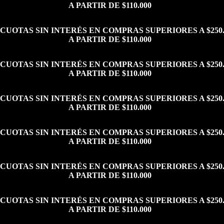
A PARTIR DE $110.000
 CUOTAS SIN INTERÉS EN COMPRAS SUPERIORES A $250
A PARTIR DE $110.000
 CUOTAS SIN INTERÉS EN COMPRAS SUPERIORES A $250
A PARTIR DE $110.000
 CUOTAS SIN INTERÉS EN COMPRAS SUPERIORES A $250
A PARTIR DE $110.000
 CUOTAS SIN INTERÉS EN COMPRAS SUPERIORES A $250
A PARTIR DE $110.000
 CUOTAS SIN INTERÉS EN COMPRAS SUPERIORES A $250
A PARTIR DE $110.000
 CUOTAS SIN INTERÉS EN COMPRAS SUPERIORES A $250
A PARTIR DE $110.000