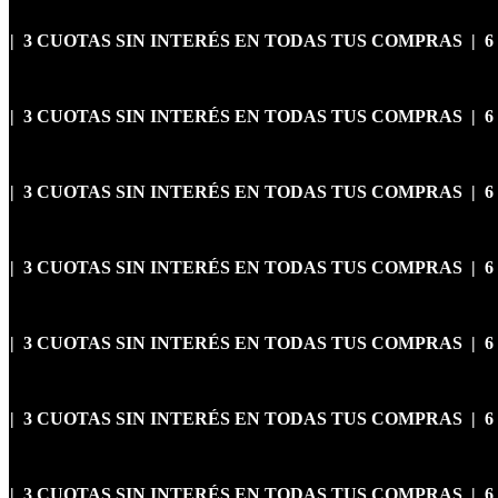
| 3 CUOTAS SIN INTERÉS EN TODAS TUS COMPRAS | 6
| 3 CUOTAS SIN INTERÉS EN TODAS TUS COMPRAS | 6
| 3 CUOTAS SIN INTERÉS EN TODAS TUS COMPRAS | 6
| 3 CUOTAS SIN INTERÉS EN TODAS TUS COMPRAS | 6
| 3 CUOTAS SIN INTERÉS EN TODAS TUS COMPRAS | 6
| 3 CUOTAS SIN INTERÉS EN TODAS TUS COMPRAS | 6
| 3 CUOTAS SIN INTERÉS EN TODAS TUS COMPRAS | 6