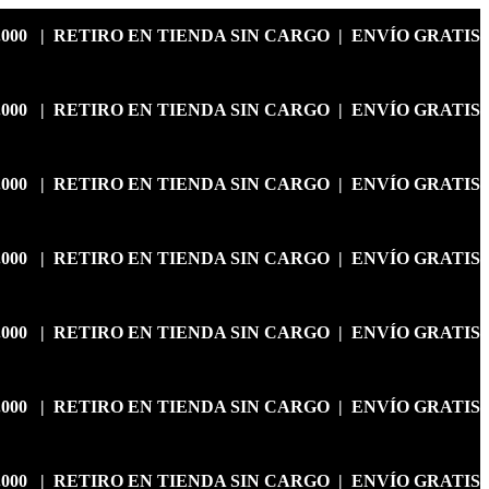
.000 | RETIRO EN TIENDA SIN CARGO | ENVÍO GRATIS
.000 | RETIRO EN TIENDA SIN CARGO | ENVÍO GRATIS
.000 | RETIRO EN TIENDA SIN CARGO | ENVÍO GRATIS
.000 | RETIRO EN TIENDA SIN CARGO | ENVÍO GRATIS
.000 | RETIRO EN TIENDA SIN CARGO | ENVÍO GRATIS
.000 | RETIRO EN TIENDA SIN CARGO | ENVÍO GRATIS
.000 | RETIRO EN TIENDA SIN CARGO | ENVÍO GRATIS