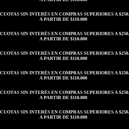
 CUOTAS SIN INTERÉS EN COMPRAS SUPERIORES A $250
A PARTIR DE $110.000
 CUOTAS SIN INTERÉS EN COMPRAS SUPERIORES A $250
A PARTIR DE $110.000
 CUOTAS SIN INTERÉS EN COMPRAS SUPERIORES A $250
A PARTIR DE $110.000
 CUOTAS SIN INTERÉS EN COMPRAS SUPERIORES A $250
A PARTIR DE $110.000
 CUOTAS SIN INTERÉS EN COMPRAS SUPERIORES A $250
A PARTIR DE $110.000
 CUOTAS SIN INTERÉS EN COMPRAS SUPERIORES A $250
A PARTIR DE $110.000