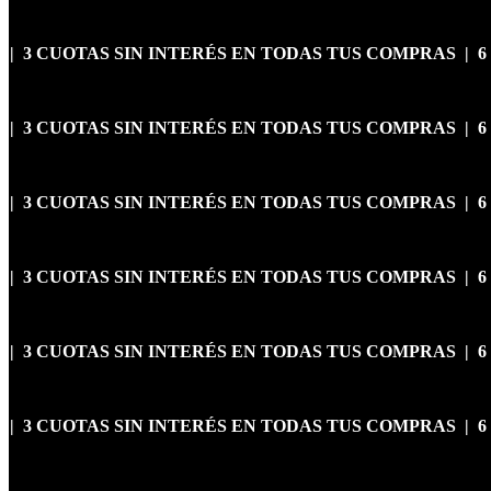
| 3 CUOTAS SIN INTERÉS EN TODAS TUS COMPRAS | 6
| 3 CUOTAS SIN INTERÉS EN TODAS TUS COMPRAS | 6
| 3 CUOTAS SIN INTERÉS EN TODAS TUS COMPRAS | 6
| 3 CUOTAS SIN INTERÉS EN TODAS TUS COMPRAS | 6
| 3 CUOTAS SIN INTERÉS EN TODAS TUS COMPRAS | 6
| 3 CUOTAS SIN INTERÉS EN TODAS TUS COMPRAS | 6