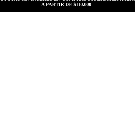
A PARTIR DE $110.000