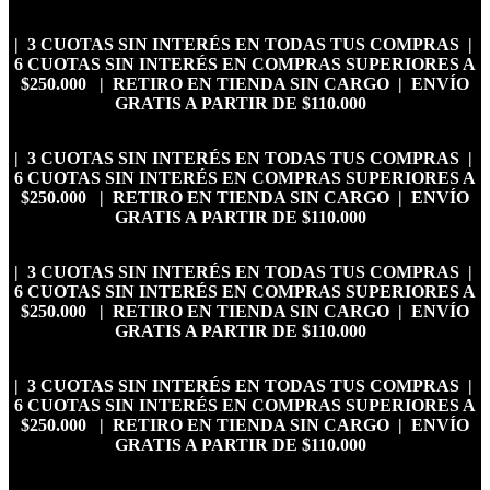
| 3 CUOTAS SIN INTERÉS EN TODAS TUS COMPRAS |
6 CUOTAS SIN INTERÉS EN COMPRAS SUPERIORES A
$250.000 | RETIRO EN TIENDA SIN CARGO | ENVÍO
GRATIS A PARTIR DE $110.000
| 3 CUOTAS SIN INTERÉS EN TODAS TUS COMPRAS |
6 CUOTAS SIN INTERÉS EN COMPRAS SUPERIORES A
$250.000 | RETIRO EN TIENDA SIN CARGO | ENVÍO
GRATIS A PARTIR DE $110.000
| 3 CUOTAS SIN INTERÉS EN TODAS TUS COMPRAS |
6 CUOTAS SIN INTERÉS EN COMPRAS SUPERIORES A
$250.000 | RETIRO EN TIENDA SIN CARGO | ENVÍO
GRATIS A PARTIR DE $110.000
| 3 CUOTAS SIN INTERÉS EN TODAS TUS COMPRAS |
6 CUOTAS SIN INTERÉS EN COMPRAS SUPERIORES A
$250.000 | RETIRO EN TIENDA SIN CARGO | ENVÍO
GRATIS A PARTIR DE $110.000