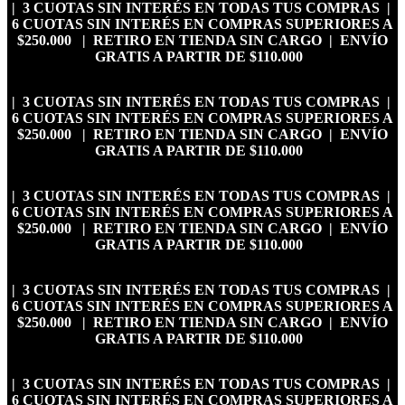
| 3 CUOTAS SIN INTERÉS EN TODAS TUS COMPRAS |
6 CUOTAS SIN INTERÉS EN COMPRAS SUPERIORES A
$250.000 | RETIRO EN TIENDA SIN CARGO | ENVÍO
GRATIS A PARTIR DE $110.000
| 3 CUOTAS SIN INTERÉS EN TODAS TUS COMPRAS |
6 CUOTAS SIN INTERÉS EN COMPRAS SUPERIORES A
$250.000 | RETIRO EN TIENDA SIN CARGO | ENVÍO
GRATIS A PARTIR DE $110.000
| 3 CUOTAS SIN INTERÉS EN TODAS TUS COMPRAS |
6 CUOTAS SIN INTERÉS EN COMPRAS SUPERIORES A
$250.000 | RETIRO EN TIENDA SIN CARGO | ENVÍO
GRATIS A PARTIR DE $110.000
| 3 CUOTAS SIN INTERÉS EN TODAS TUS COMPRAS |
6 CUOTAS SIN INTERÉS EN COMPRAS SUPERIORES A
$250.000 | RETIRO EN TIENDA SIN CARGO | ENVÍO
GRATIS A PARTIR DE $110.000
| 3 CUOTAS SIN INTERÉS EN TODAS TUS COMPRAS |
6 CUOTAS SIN INTERÉS EN COMPRAS SUPERIORES A