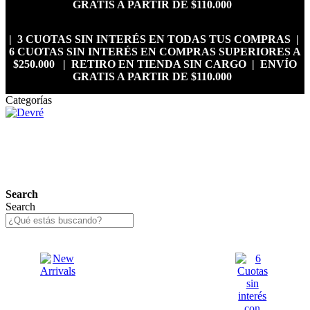
GRATIS A PARTIR DE $110.000
| 3 CUOTAS SIN INTERÉS EN TODAS TUS COMPRAS |
6 CUOTAS SIN INTERÉS EN COMPRAS SUPERIORES A
$250.000 | RETIRO EN TIENDA SIN CARGO | ENVÍO
GRATIS A PARTIR DE $110.000
Categorías
Search
Search