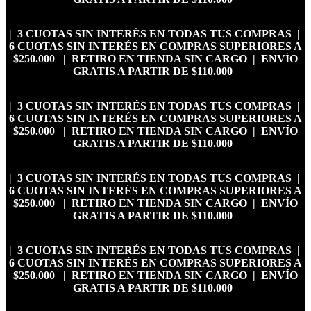
| 3 CUOTAS SIN INTERÉS EN TODAS TUS COMPRAS |
6 CUOTAS SIN INTERÉS EN COMPRAS SUPERIORES A
$250.000 | RETIRO EN TIENDA SIN CARGO | ENVÍO
GRATIS A PARTIR DE $110.000
| 3 CUOTAS SIN INTERÉS EN TODAS TUS COMPRAS |
6 CUOTAS SIN INTERÉS EN COMPRAS SUPERIORES A
$250.000 | RETIRO EN TIENDA SIN CARGO | ENVÍO
GRATIS A PARTIR DE $110.000
| 3 CUOTAS SIN INTERÉS EN TODAS TUS COMPRAS |
6 CUOTAS SIN INTERÉS EN COMPRAS SUPERIORES A
$250.000 | RETIRO EN TIENDA SIN CARGO | ENVÍO
GRATIS A PARTIR DE $110.000
| 3 CUOTAS SIN INTERÉS EN TODAS TUS COMPRAS |
6 CUOTAS SIN INTERÉS EN COMPRAS SUPERIORES A
$250.000 | RETIRO EN TIENDA SIN CARGO | ENVÍO
GRATIS A PARTIR DE $110.000