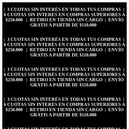
| 3 CUOTAS SIN INTERÉS EN TODAS TUS COMPRAS |
6 CUOTAS SIN INTERÉS EN COMPRAS SUPERIORES A
$250.000 | RETIRO EN TIENDA SIN CARGO | ENVÍO
GRATIS A PARTIR DE $110.000
| 3 CUOTAS SIN INTERÉS EN TODAS TUS COMPRAS |
6 CUOTAS SIN INTERÉS EN COMPRAS SUPERIORES A
$250.000 | RETIRO EN TIENDA SIN CARGO | ENVÍO
GRATIS A PARTIR DE $110.000
| 3 CUOTAS SIN INTERÉS EN TODAS TUS COMPRAS |
6 CUOTAS SIN INTERÉS EN COMPRAS SUPERIORES A
$250.000 | RETIRO EN TIENDA SIN CARGO | ENVÍO
GRATIS A PARTIR DE $110.000
| 3 CUOTAS SIN INTERÉS EN TODAS TUS COMPRAS |
6 CUOTAS SIN INTERÉS EN COMPRAS SUPERIORES A
$250.000 | RETIRO EN TIENDA SIN CARGO | ENVÍO
GRATIS A PARTIR DE $110.000