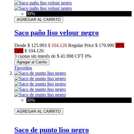
30%
AGREGAR AL CARRITO
Saco paño liso velour negro
Desde
$ 125.993
$ 104.126
Regular Price
$ 179.990
30%
OFF
$ 104.126
3 cuotas sin interés de
$ 41.998
CFT 0%
Agregar al Carrito
Favoritos
30%
AGREGAR AL CARRITO
Saco de punto liso negro