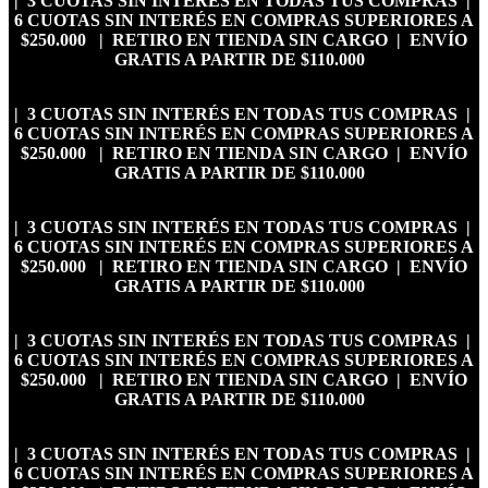
| 3 CUOTAS SIN INTERÉS EN TODAS TUS COMPRAS |
6 CUOTAS SIN INTERÉS EN COMPRAS SUPERIORES A
$250.000 | RETIRO EN TIENDA SIN CARGO | ENVÍO
GRATIS A PARTIR DE $110.000
| 3 CUOTAS SIN INTERÉS EN TODAS TUS COMPRAS |
6 CUOTAS SIN INTERÉS EN COMPRAS SUPERIORES A
$250.000 | RETIRO EN TIENDA SIN CARGO | ENVÍO
GRATIS A PARTIR DE $110.000
| 3 CUOTAS SIN INTERÉS EN TODAS TUS COMPRAS |
6 CUOTAS SIN INTERÉS EN COMPRAS SUPERIORES A
$250.000 | RETIRO EN TIENDA SIN CARGO | ENVÍO
GRATIS A PARTIR DE $110.000
| 3 CUOTAS SIN INTERÉS EN TODAS TUS COMPRAS |
6 CUOTAS SIN INTERÉS EN COMPRAS SUPERIORES A
$250.000 | RETIRO EN TIENDA SIN CARGO | ENVÍO
GRATIS A PARTIR DE $110.000
| 3 CUOTAS SIN INTERÉS EN TODAS TUS COMPRAS |
6 CUOTAS SIN INTERÉS EN COMPRAS SUPERIORES A