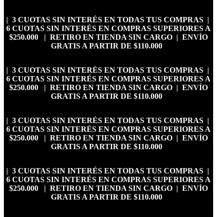
| 3 CUOTAS SIN INTERÉS EN TODAS TUS COMPRAS |
6 CUOTAS SIN INTERÉS EN COMPRAS SUPERIORES A
$250.000 | RETIRO EN TIENDA SIN CARGO | ENVÍO
GRATIS A PARTIR DE $110.000
| 3 CUOTAS SIN INTERÉS EN TODAS TUS COMPRAS |
6 CUOTAS SIN INTERÉS EN COMPRAS SUPERIORES A
$250.000 | RETIRO EN TIENDA SIN CARGO | ENVÍO
GRATIS A PARTIR DE $110.000
| 3 CUOTAS SIN INTERÉS EN TODAS TUS COMPRAS |
6 CUOTAS SIN INTERÉS EN COMPRAS SUPERIORES A
$250.000 | RETIRO EN TIENDA SIN CARGO | ENVÍO
GRATIS A PARTIR DE $110.000
| 3 CUOTAS SIN INTERÉS EN TODAS TUS COMPRAS |
6 CUOTAS SIN INTERÉS EN COMPRAS SUPERIORES A
$250.000 | RETIRO EN TIENDA SIN CARGO | ENVÍO
GRATIS A PARTIR DE $110.000