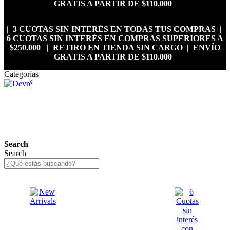
GRATIS A PARTIR DE $110.000
| 3 CUOTAS SIN INTERÉS EN TODAS TUS COMPRAS |
6 CUOTAS SIN INTERÉS EN COMPRAS SUPERIORES A
$250.000 | RETIRO EN TIENDA SIN CARGO | ENVÍO
GRATIS A PARTIR DE $110.000
Categorías
Search
Search