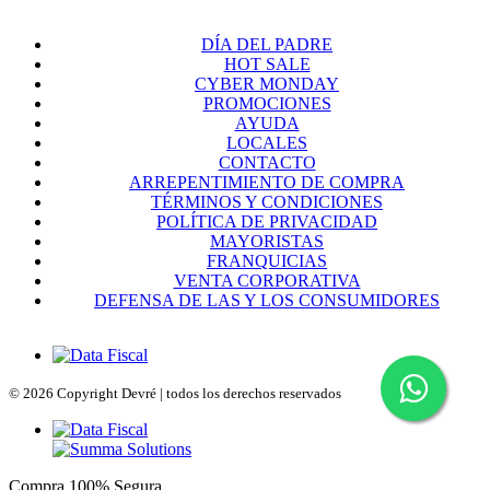
DÍA DEL PADRE
HOT SALE
CYBER MONDAY
PROMOCIONES
AYUDA
LOCALES
CONTACTO
ARREPENTIMIENTO DE COMPRA
TÉRMINOS Y CONDICIONES
POLÍTICA DE PRIVACIDAD
MAYORISTAS
FRANQUICIAS
VENTA CORPORATIVA
DEFENSA DE LAS Y LOS CONSUMIDORES
© 2026 Copyright Devré | todos los derechos reservados
Compra 100% Segura