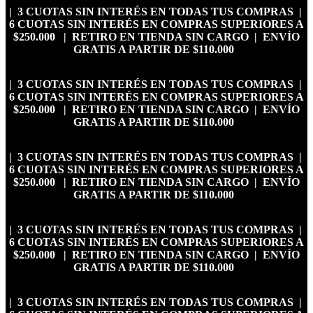
| 3 CUOTAS SIN INTERÉS EN TODAS TUS COMPRAS |
6 CUOTAS SIN INTERÉS EN COMPRAS SUPERIORES A
$250.000 | RETIRO EN TIENDA SIN CARGO | ENVÍO
GRATIS A PARTIR DE $110.000
| 3 CUOTAS SIN INTERÉS EN TODAS TUS COMPRAS |
6 CUOTAS SIN INTERÉS EN COMPRAS SUPERIORES A
$250.000 | RETIRO EN TIENDA SIN CARGO | ENVÍO
GRATIS A PARTIR DE $110.000
| 3 CUOTAS SIN INTERÉS EN TODAS TUS COMPRAS |
6 CUOTAS SIN INTERÉS EN COMPRAS SUPERIORES A
$250.000 | RETIRO EN TIENDA SIN CARGO | ENVÍO
GRATIS A PARTIR DE $110.000
| 3 CUOTAS SIN INTERÉS EN TODAS TUS COMPRAS |
6 CUOTAS SIN INTERÉS EN COMPRAS SUPERIORES A
$250.000 | RETIRO EN TIENDA SIN CARGO | ENVÍO
GRATIS A PARTIR DE $110.000
| 3 CUOTAS SIN INTERÉS EN TODAS TUS COMPRAS |