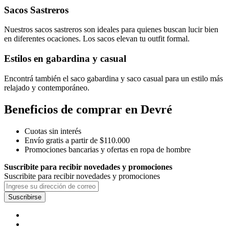
Sacos Sastreros
Nuestros sacos sastreros son ideales para quienes buscan lucir bien
en diferentes ocaciones. Los sacos elevan tu outfit formal.
Estilos en gabardina y casual
Encontrá también el saco gabardina y saco casual para un estilo más
relajado y contemporáneo.
Beneficios de comprar en Devré
Cuotas sin interés
Envío gratis a partir de $110.000
Promociones bancarias y ofertas en ropa de hombre
Suscribite para recibir novedades y promociones
Suscribite para recibir novedades y promociones
Suscribirse