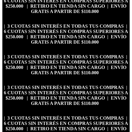
6 CUOTAS SIN INTERÉS EN COMPRAS SUPERIORES A
$250.000 | RETIRO EN TIENDA SIN CARGO | ENVÍO
GRATIS A PARTIR DE $110.000
| 3 CUOTAS SIN INTERÉS EN TODAS TUS COMPRAS |
6 CUOTAS SIN INTERÉS EN COMPRAS SUPERIORES A
$250.000 | RETIRO EN TIENDA SIN CARGO | ENVÍO
GRATIS A PARTIR DE $110.000
| 3 CUOTAS SIN INTERÉS EN TODAS TUS COMPRAS |
6 CUOTAS SIN INTERÉS EN COMPRAS SUPERIORES A
$250.000 | RETIRO EN TIENDA SIN CARGO | ENVÍO
GRATIS A PARTIR DE $110.000
| 3 CUOTAS SIN INTERÉS EN TODAS TUS COMPRAS |
6 CUOTAS SIN INTERÉS EN COMPRAS SUPERIORES A
$250.000 | RETIRO EN TIENDA SIN CARGO | ENVÍO
GRATIS A PARTIR DE $110.000
| 3 CUOTAS SIN INTERÉS EN TODAS TUS COMPRAS |
6 CUOTAS SIN INTERÉS EN COMPRAS SUPERIORES A
$250.000 | RETIRO EN TIENDA SIN CARGO | ENVÍO