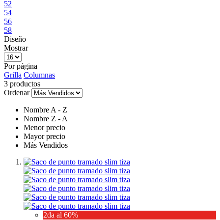
52
54
56
58
Diseño
Mostrar
Por página
Grilla
Columnas
3 productos
Ordenar
Nombre A - Z
Nombre Z - A
Menor precio
Mayor precio
Más Vendidos
2da al 60%