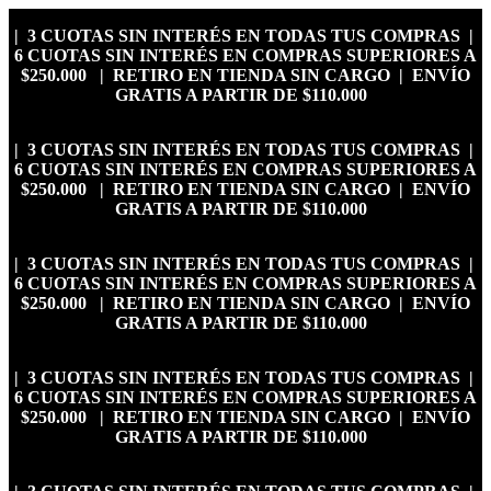
| 3 CUOTAS SIN INTERÉS EN TODAS TUS COMPRAS |
6 CUOTAS SIN INTERÉS EN COMPRAS SUPERIORES A
$250.000 | RETIRO EN TIENDA SIN CARGO | ENVÍO
GRATIS A PARTIR DE $110.000
| 3 CUOTAS SIN INTERÉS EN TODAS TUS COMPRAS |
6 CUOTAS SIN INTERÉS EN COMPRAS SUPERIORES A
$250.000 | RETIRO EN TIENDA SIN CARGO | ENVÍO
GRATIS A PARTIR DE $110.000
| 3 CUOTAS SIN INTERÉS EN TODAS TUS COMPRAS |
6 CUOTAS SIN INTERÉS EN COMPRAS SUPERIORES A
$250.000 | RETIRO EN TIENDA SIN CARGO | ENVÍO
GRATIS A PARTIR DE $110.000
| 3 CUOTAS SIN INTERÉS EN TODAS TUS COMPRAS |
6 CUOTAS SIN INTERÉS EN COMPRAS SUPERIORES A
$250.000 | RETIRO EN TIENDA SIN CARGO | ENVÍO
GRATIS A PARTIR DE $110.000