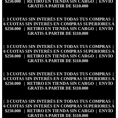
$250.000 | RETIRO EN TIENDA SIN CARGO | ENVÍO
GRATIS A PARTIR DE $110.000
| 3 CUOTAS SIN INTERÉS EN TODAS TUS COMPRAS |
6 CUOTAS SIN INTERÉS EN COMPRAS SUPERIORES A
$250.000 | RETIRO EN TIENDA SIN CARGO | ENVÍO
GRATIS A PARTIR DE $110.000
| 3 CUOTAS SIN INTERÉS EN TODAS TUS COMPRAS |
6 CUOTAS SIN INTERÉS EN COMPRAS SUPERIORES A
$250.000 | RETIRO EN TIENDA SIN CARGO | ENVÍO
GRATIS A PARTIR DE $110.000
| 3 CUOTAS SIN INTERÉS EN TODAS TUS COMPRAS |
6 CUOTAS SIN INTERÉS EN COMPRAS SUPERIORES A
$250.000 | RETIRO EN TIENDA SIN CARGO | ENVÍO
GRATIS A PARTIR DE $110.000
| 3 CUOTAS SIN INTERÉS EN TODAS TUS COMPRAS |
6 CUOTAS SIN INTERÉS EN COMPRAS SUPERIORES A
$250.000 | RETIRO EN TIENDA SIN CARGO | ENVÍO
GRATIS A PARTIR DE $110.000