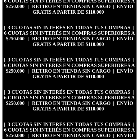
6 CUOTAS SIN INTERÉS EN COMPRAS SUPERIORES A
$250.000 | RETIRO EN TIENDA SIN CARGO | ENVÍO
GRATIS A PARTIR DE $110.000
| 3 CUOTAS SIN INTERÉS EN TODAS TUS COMPRAS |
6 CUOTAS SIN INTERÉS EN COMPRAS SUPERIORES A
$250.000 | RETIRO EN TIENDA SIN CARGO | ENVÍO
GRATIS A PARTIR DE $110.000
| 3 CUOTAS SIN INTERÉS EN TODAS TUS COMPRAS |
6 CUOTAS SIN INTERÉS EN COMPRAS SUPERIORES A
$250.000 | RETIRO EN TIENDA SIN CARGO | ENVÍO
GRATIS A PARTIR DE $110.000
| 3 CUOTAS SIN INTERÉS EN TODAS TUS COMPRAS |
6 CUOTAS SIN INTERÉS EN COMPRAS SUPERIORES A
$250.000 | RETIRO EN TIENDA SIN CARGO | ENVÍO
GRATIS A PARTIR DE $110.000
| 3 CUOTAS SIN INTERÉS EN TODAS TUS COMPRAS |
6 CUOTAS SIN INTERÉS EN COMPRAS SUPERIORES A
$250.000 | RETIRO EN TIENDA SIN CARGO | ENVÍO