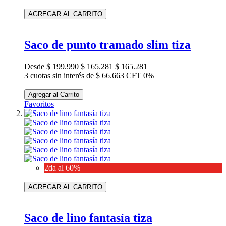
AGREGAR AL CARRITO
Saco de punto tramado slim tiza
Desde
$ 199.990
$ 165.281
$ 165.281
3 cuotas sin interés de
$ 66.663
CFT 0%
Agregar al Carrito
Favoritos
2da al 60%
AGREGAR AL CARRITO
Saco de lino fantasía tiza