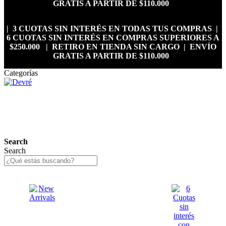
GRATIS A PARTIR DE $110.000
| 3 CUOTAS SIN INTERÉS EN TODAS TUS COMPRAS |
6 CUOTAS SIN INTERÉS EN COMPRAS SUPERIORES A
$250.000 | RETIRO EN TIENDA SIN CARGO | ENVÍO
GRATIS A PARTIR DE $110.000
Categorías
Search
Search