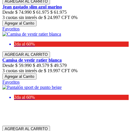
AGREGAR AL CARRITO
Jean gastado slim azul marino
Desde
$ 74.990
$ 61.975
$ 61.975
3 cuotas sin interés de
$ 24.997
CFT 0%
Agregar al Carrito
Favoritos
2da al 60%
AGREGAR AL CARRITO
Camisa de vestir ratier blanca
Desde
$ 59.990
$ 49.579
$ 49.579
3 cuotas sin interés de
$ 19.997
CFT 0%
Agregar al Carrito
Favoritos
2da al 60%
AGREGAR AL CARRITO