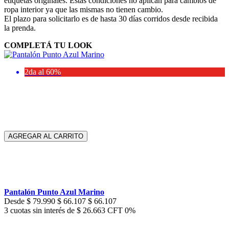
etiquetas originales. Estas condiciones no aplican para cambios de
ropa interior ya que las mismas no tienen cambio.
El plazo para solicitarlo es de hasta 30 días corridos desde recibida
la prenda.
COMPLETÁ TU LOOK
2da al 60%
AGREGAR AL CARRITO
Negro
Arena
Gris Claro
Azul Claro
Pantalón Punto Azul Marino
Desde
$ 79.990
$ 66.107
$ 66.107
3 cuotas sin interés de
$ 26.663
CFT 0%
Negro