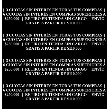
| 3 CUOTAS SIN INTERÉS EN TODAS TUS COMPRAS |
6 CUOTAS SIN INTERÉS EN COMPRAS SUPERIORES A
$250.000 | RETIRO EN TIENDA SIN CARGO | ENVÍO
GRATIS A PARTIR DE $110.000
| 3 CUOTAS SIN INTERÉS EN TODAS TUS COMPRAS |
6 CUOTAS SIN INTERÉS EN COMPRAS SUPERIORES A
$250.000 | RETIRO EN TIENDA SIN CARGO | ENVÍO
GRATIS A PARTIR DE $110.000
| 3 CUOTAS SIN INTERÉS EN TODAS TUS COMPRAS |
6 CUOTAS SIN INTERÉS EN COMPRAS SUPERIORES A
$250.000 | RETIRO EN TIENDA SIN CARGO | ENVÍO
GRATIS A PARTIR DE $110.000
| 3 CUOTAS SIN INTERÉS EN TODAS TUS COMPRAS |
6 CUOTAS SIN INTERÉS EN COMPRAS SUPERIORES A
$250.000 | RETIRO EN TIENDA SIN CARGO | ENVÍO
GRATIS A PARTIR DE $110.000