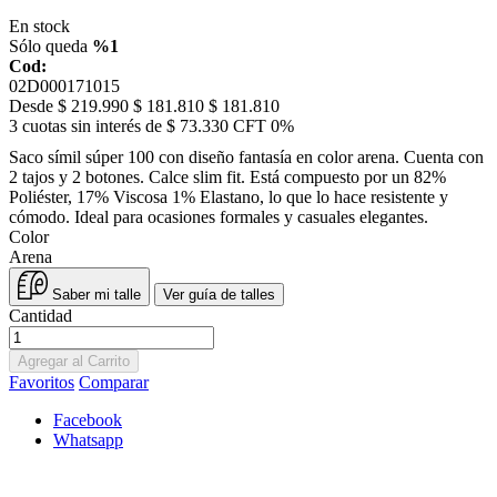
En stock
Sólo queda
%1
Cod:
02D000171015
Desde
$ 219.990
$ 181.810
$ 181.810
3 cuotas sin interés de
$ 73.330
CFT 0%
Saco símil súper 100 con diseño fantasía en color arena. Cuenta con
2 tajos y 2 botones. Calce slim fit. Está compuesto por un 82%
Poliéster, 17% Viscosa 1% Elastano, lo que lo hace resistente y
cómodo. Ideal para ocasiones formales y casuales elegantes.
Color
Arena
Saber mi talle
Ver guía de talles
Cantidad
Agregar al Carrito
Favoritos
Comparar
Facebook
Whatsapp