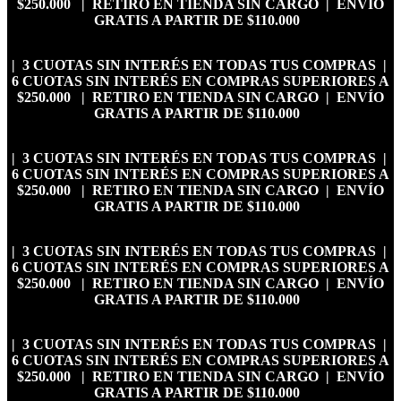
$250.000 | RETIRO EN TIENDA SIN CARGO | ENVÍO
GRATIS A PARTIR DE $110.000
| 3 CUOTAS SIN INTERÉS EN TODAS TUS COMPRAS |
6 CUOTAS SIN INTERÉS EN COMPRAS SUPERIORES A
$250.000 | RETIRO EN TIENDA SIN CARGO | ENVÍO
GRATIS A PARTIR DE $110.000
| 3 CUOTAS SIN INTERÉS EN TODAS TUS COMPRAS |
6 CUOTAS SIN INTERÉS EN COMPRAS SUPERIORES A
$250.000 | RETIRO EN TIENDA SIN CARGO | ENVÍO
GRATIS A PARTIR DE $110.000
| 3 CUOTAS SIN INTERÉS EN TODAS TUS COMPRAS |
6 CUOTAS SIN INTERÉS EN COMPRAS SUPERIORES A
$250.000 | RETIRO EN TIENDA SIN CARGO | ENVÍO
GRATIS A PARTIR DE $110.000
| 3 CUOTAS SIN INTERÉS EN TODAS TUS COMPRAS |
6 CUOTAS SIN INTERÉS EN COMPRAS SUPERIORES A
$250.000 | RETIRO EN TIENDA SIN CARGO | ENVÍO
GRATIS A PARTIR DE $110.000