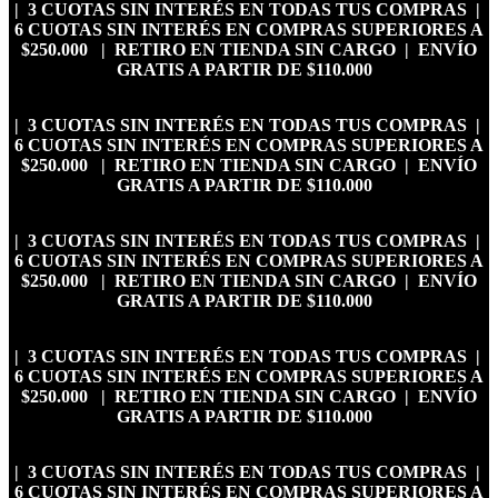
| 3 CUOTAS SIN INTERÉS EN TODAS TUS COMPRAS |
6 CUOTAS SIN INTERÉS EN COMPRAS SUPERIORES A
$250.000 | RETIRO EN TIENDA SIN CARGO | ENVÍO
GRATIS A PARTIR DE $110.000
| 3 CUOTAS SIN INTERÉS EN TODAS TUS COMPRAS |
6 CUOTAS SIN INTERÉS EN COMPRAS SUPERIORES A
$250.000 | RETIRO EN TIENDA SIN CARGO | ENVÍO
GRATIS A PARTIR DE $110.000
| 3 CUOTAS SIN INTERÉS EN TODAS TUS COMPRAS |
6 CUOTAS SIN INTERÉS EN COMPRAS SUPERIORES A
$250.000 | RETIRO EN TIENDA SIN CARGO | ENVÍO
GRATIS A PARTIR DE $110.000
| 3 CUOTAS SIN INTERÉS EN TODAS TUS COMPRAS |
6 CUOTAS SIN INTERÉS EN COMPRAS SUPERIORES A
$250.000 | RETIRO EN TIENDA SIN CARGO | ENVÍO
GRATIS A PARTIR DE $110.000
| 3 CUOTAS SIN INTERÉS EN TODAS TUS COMPRAS |
6 CUOTAS SIN INTERÉS EN COMPRAS SUPERIORES A