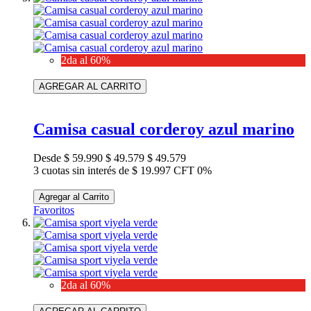
2da al 60%
AGREGAR AL CARRITO
Camisa casual corderoy azul marino
Desde
$ 59.990
$ 49.579
$ 49.579
3 cuotas sin interés de
$ 19.997
CFT 0%
Agregar al Carrito
Favoritos
2da al 60%