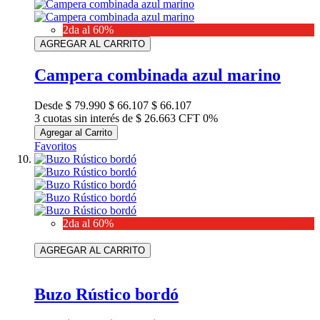
2da al 60%
AGREGAR AL CARRITO
Campera combinada azul marino
Desde
$ 79.990
$ 66.107
$ 66.107
3 cuotas sin interés de
$ 26.663
CFT 0%
Agregar al Carrito
Favoritos
2da al 60%
AGREGAR AL CARRITO
Buzo Rústico bordó