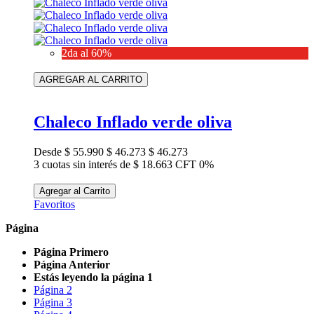
2da al 60%
AGREGAR AL CARRITO
Chaleco Inflado verde oliva
Desde
$ 55.990
$ 46.273
$ 46.273
3 cuotas sin interés de
$ 18.663
CFT 0%
Agregar al Carrito
Favoritos
Página
Página
Primero
Página
Anterior
Estás leyendo la página
1
Página
2
Página
3