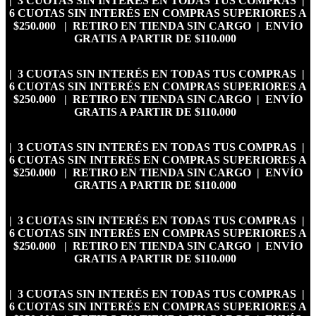
| 3 CUOTAS SIN INTERÉS EN TODAS TUS COMPRAS |
6 CUOTAS SIN INTERÉS EN COMPRAS SUPERIORES A
$250.000 | RETIRO EN TIENDA SIN CARGO | ENVÍO
GRATIS A PARTIR DE $110.000
| 3 CUOTAS SIN INTERÉS EN TODAS TUS COMPRAS |
6 CUOTAS SIN INTERÉS EN COMPRAS SUPERIORES A
$250.000 | RETIRO EN TIENDA SIN CARGO | ENVÍO
GRATIS A PARTIR DE $110.000
| 3 CUOTAS SIN INTERÉS EN TODAS TUS COMPRAS |
6 CUOTAS SIN INTERÉS EN COMPRAS SUPERIORES A
$250.000 | RETIRO EN TIENDA SIN CARGO | ENVÍO
GRATIS A PARTIR DE $110.000
| 3 CUOTAS SIN INTERÉS EN TODAS TUS COMPRAS |
6 CUOTAS SIN INTERÉS EN COMPRAS SUPERIORES A
$250.000 | RETIRO EN TIENDA SIN CARGO | ENVÍO
GRATIS A PARTIR DE $110.000
| 3 CUOTAS SIN INTERÉS EN TODAS TUS COMPRAS |
6 CUOTAS SIN INTERÉS EN COMPRAS SUPERIORES A