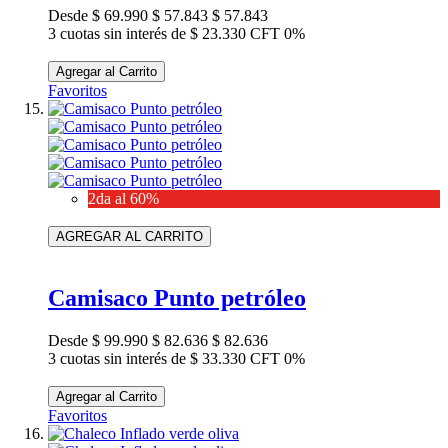
Desde
$ 69.990
$ 57.843
$ 57.843
3 cuotas sin interés de
$ 23.330
CFT 0%
Agregar al Carrito
Favoritos
2da al 60%
AGREGAR AL CARRITO
Camisaco Punto petróleo
Desde
$ 99.990
$ 82.636
$ 82.636
3 cuotas sin interés de
$ 33.330
CFT 0%
Agregar al Carrito
Favoritos