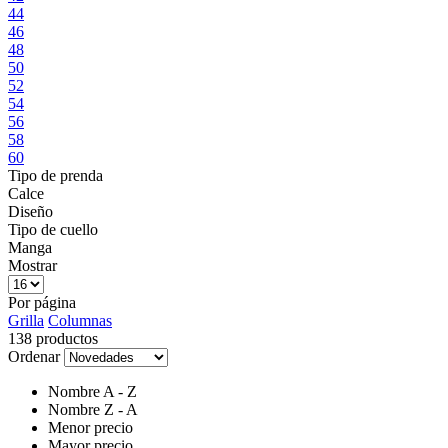
44
46
48
50
52
54
56
58
60
Tipo de prenda
Calce
Diseño
Tipo de cuello
Manga
Mostrar
Por página
Grilla
Columnas
138 productos
Ordenar
Nombre A - Z
Nombre Z - A
Menor precio
Mayor precio