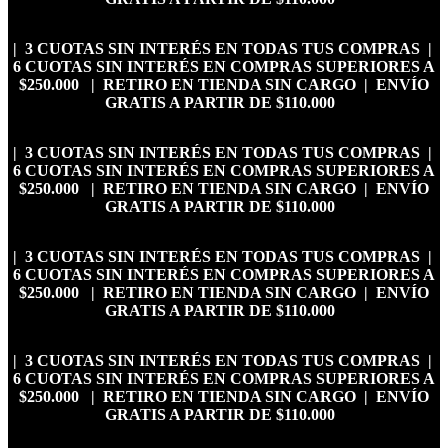
| 3 CUOTAS SIN INTERÉS EN TODAS TUS COMPRAS |
6 CUOTAS SIN INTERÉS EN COMPRAS SUPERIORES A
$250.000 | RETIRO EN TIENDA SIN CARGO | ENVÍO
GRATIS A PARTIR DE $110.000
| 3 CUOTAS SIN INTERÉS EN TODAS TUS COMPRAS |
6 CUOTAS SIN INTERÉS EN COMPRAS SUPERIORES A
$250.000 | RETIRO EN TIENDA SIN CARGO | ENVÍO
GRATIS A PARTIR DE $110.000
| 3 CUOTAS SIN INTERÉS EN TODAS TUS COMPRAS |
6 CUOTAS SIN INTERÉS EN COMPRAS SUPERIORES A
$250.000 | RETIRO EN TIENDA SIN CARGO | ENVÍO
GRATIS A PARTIR DE $110.000
| 3 CUOTAS SIN INTERÉS EN TODAS TUS COMPRAS |
6 CUOTAS SIN INTERÉS EN COMPRAS SUPERIORES A
$250.000 | RETIRO EN TIENDA SIN CARGO | ENVÍO
GRATIS A PARTIR DE $110.000