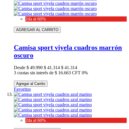
2da al 60%
AGREGAR AL CARRITO
Camisa sport viyela cuadros marrón
oscuro
Desde
$ 49.990
$ 41.314
$ 41.314
3 cuotas sin interés de
$ 16.663
CFT 0%
Agregar al Carrito
Favoritos
2da al 60%