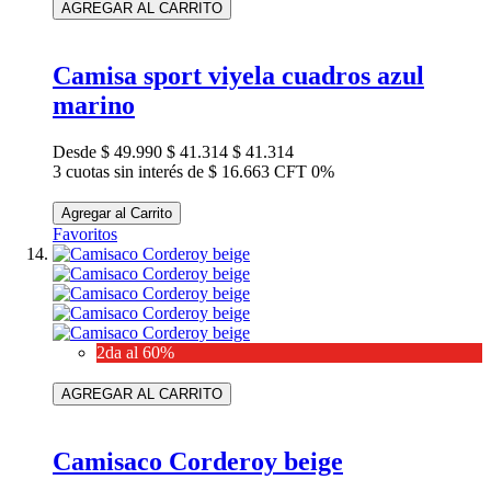
AGREGAR AL CARRITO
Camisa sport viyela cuadros azul
marino
Desde
$ 49.990
$ 41.314
$ 41.314
3 cuotas sin interés de
$ 16.663
CFT 0%
Agregar al Carrito
Favoritos
2da al 60%
AGREGAR AL CARRITO
Camisaco Corderoy beige