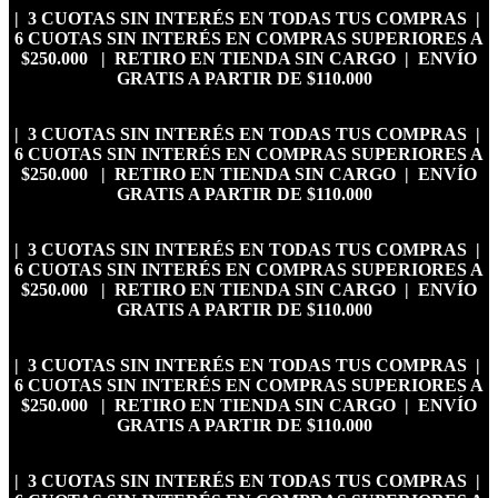
| 3 CUOTAS SIN INTERÉS EN TODAS TUS COMPRAS |
6 CUOTAS SIN INTERÉS EN COMPRAS SUPERIORES A
$250.000 | RETIRO EN TIENDA SIN CARGO | ENVÍO
GRATIS A PARTIR DE $110.000
| 3 CUOTAS SIN INTERÉS EN TODAS TUS COMPRAS |
6 CUOTAS SIN INTERÉS EN COMPRAS SUPERIORES A
$250.000 | RETIRO EN TIENDA SIN CARGO | ENVÍO
GRATIS A PARTIR DE $110.000
| 3 CUOTAS SIN INTERÉS EN TODAS TUS COMPRAS |
6 CUOTAS SIN INTERÉS EN COMPRAS SUPERIORES A
$250.000 | RETIRO EN TIENDA SIN CARGO | ENVÍO
GRATIS A PARTIR DE $110.000
| 3 CUOTAS SIN INTERÉS EN TODAS TUS COMPRAS |
6 CUOTAS SIN INTERÉS EN COMPRAS SUPERIORES A
$250.000 | RETIRO EN TIENDA SIN CARGO | ENVÍO
GRATIS A PARTIR DE $110.000
| 3 CUOTAS SIN INTERÉS EN TODAS TUS COMPRAS |