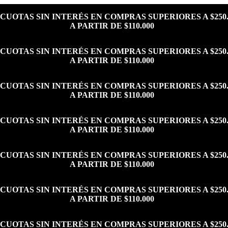
 CUOTAS SIN INTERÉS EN COMPRAS SUPERIORES A $250
A PARTIR DE $110.000
 CUOTAS SIN INTERÉS EN COMPRAS SUPERIORES A $250
A PARTIR DE $110.000
 CUOTAS SIN INTERÉS EN COMPRAS SUPERIORES A $250
A PARTIR DE $110.000
 CUOTAS SIN INTERÉS EN COMPRAS SUPERIORES A $250
A PARTIR DE $110.000
 CUOTAS SIN INTERÉS EN COMPRAS SUPERIORES A $250
A PARTIR DE $110.000
 CUOTAS SIN INTERÉS EN COMPRAS SUPERIORES A $250
A PARTIR DE $110.000
 CUOTAS SIN INTERÉS EN COMPRAS SUPERIORES A $250