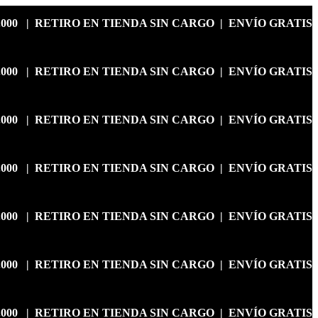
.000 | RETIRO EN TIENDA SIN CARGO | ENVÍO GRATIS
.000 | RETIRO EN TIENDA SIN CARGO | ENVÍO GRATIS
.000 | RETIRO EN TIENDA SIN CARGO | ENVÍO GRATIS
.000 | RETIRO EN TIENDA SIN CARGO | ENVÍO GRATIS
.000 | RETIRO EN TIENDA SIN CARGO | ENVÍO GRATIS
.000 | RETIRO EN TIENDA SIN CARGO | ENVÍO GRATIS
.000 | RETIRO EN TIENDA SIN CARGO | ENVÍO GRATIS