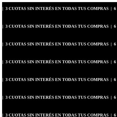
| 3 CUOTAS SIN INTERÉS EN TODAS TUS COMPRAS | 6
| 3 CUOTAS SIN INTERÉS EN TODAS TUS COMPRAS | 6
| 3 CUOTAS SIN INTERÉS EN TODAS TUS COMPRAS | 6
| 3 CUOTAS SIN INTERÉS EN TODAS TUS COMPRAS | 6
| 3 CUOTAS SIN INTERÉS EN TODAS TUS COMPRAS | 6
| 3 CUOTAS SIN INTERÉS EN TODAS TUS COMPRAS | 6
| 3 CUOTAS SIN INTERÉS EN TODAS TUS COMPRAS | 6