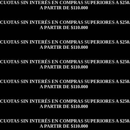
 CUOTAS SIN INTERÉS EN COMPRAS SUPERIORES A $250
A PARTIR DE $110.000
 CUOTAS SIN INTERÉS EN COMPRAS SUPERIORES A $250
A PARTIR DE $110.000
 CUOTAS SIN INTERÉS EN COMPRAS SUPERIORES A $250
A PARTIR DE $110.000
 CUOTAS SIN INTERÉS EN COMPRAS SUPERIORES A $250
A PARTIR DE $110.000
 CUOTAS SIN INTERÉS EN COMPRAS SUPERIORES A $250
A PARTIR DE $110.000
 CUOTAS SIN INTERÉS EN COMPRAS SUPERIORES A $250
A PARTIR DE $110.000
 CUOTAS SIN INTERÉS EN COMPRAS SUPERIORES A $250
A PARTIR DE $110.000