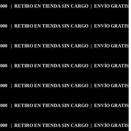
.000 | RETIRO EN TIENDA SIN CARGO | ENVÍO GRATIS
.000 | RETIRO EN TIENDA SIN CARGO | ENVÍO GRATIS
.000 | RETIRO EN TIENDA SIN CARGO | ENVÍO GRATIS
.000 | RETIRO EN TIENDA SIN CARGO | ENVÍO GRATIS
.000 | RETIRO EN TIENDA SIN CARGO | ENVÍO GRATIS
.000 | RETIRO EN TIENDA SIN CARGO | ENVÍO GRATIS
.000 | RETIRO EN TIENDA SIN CARGO | ENVÍO GRATIS