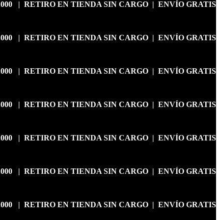
.000 | RETIRO EN TIENDA SIN CARGO | ENVÍO GRATIS
.000 | RETIRO EN TIENDA SIN CARGO | ENVÍO GRATIS
.000 | RETIRO EN TIENDA SIN CARGO | ENVÍO GRATIS
.000 | RETIRO EN TIENDA SIN CARGO | ENVÍO GRATIS
.000 | RETIRO EN TIENDA SIN CARGO | ENVÍO GRATIS
.000 | RETIRO EN TIENDA SIN CARGO | ENVÍO GRATIS
.000 | RETIRO EN TIENDA SIN CARGO | ENVÍO GRATIS