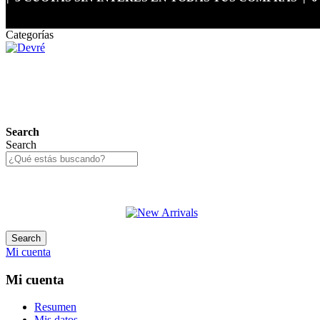
Categorías
Search
Search
Search
Mi cuenta
Mi cuenta
Resumen
Mis datos