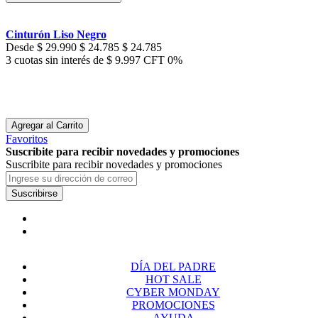
Marrón
Cinturón Liso Negro
Desde
$ 29.990
$ 24.785
$ 24.785
3 cuotas sin interés de
$ 9.997
CFT 0%
Marrón
Marrón
Agregar al Carrito
Favoritos
Suscribite para recibir novedades y promociones
Suscribite para recibir novedades y promociones
Suscribirse
DÍA DEL PADRE
HOT SALE
CYBER MONDAY
PROMOCIONES
AYUDA