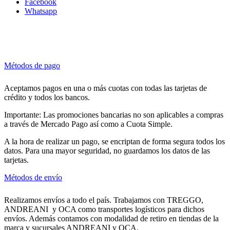
Facebook
Whatsapp
Métodos de pago
Aceptamos pagos en una o más cuotas con todas las tarjetas de
crédito y todos los bancos.
Importante: Las promociones bancarias no son aplicables a compras
a través de Mercado Pago así como a Cuota Simple.
A la hora de realizar un pago, se encriptan de forma segura todos los
datos. Para una mayor seguridad, no guardamos los datos de las
tarjetas.
Métodos de envío
Realizamos envíos a todo el país. Trabajamos con TREGGO,
ANDREANI y OCA como transportes logísticos para dichos
envíos. Además contamos con modalidad de retiro en tiendas de la
marca y sucursales ANDREANI y OCA.