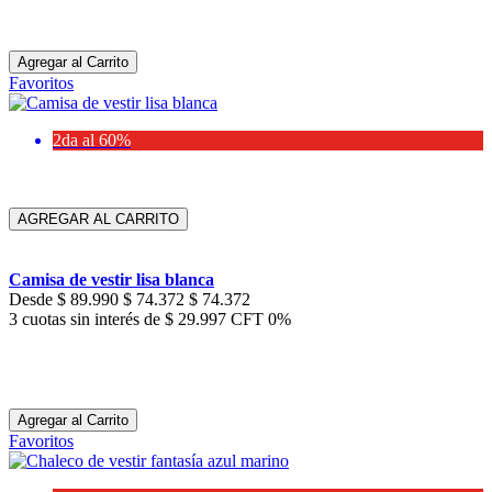
Celeste Claro
Celeste Claro
Agregar al Carrito
Favoritos
2da al 60%
AGREGAR AL CARRITO
Celeste Claro
Camisa de vestir lisa blanca
Desde
$ 89.990
$ 74.372
$ 74.372
3 cuotas sin interés de
$ 29.997
CFT 0%
Celeste Claro
Celeste Claro
Agregar al Carrito
Favoritos