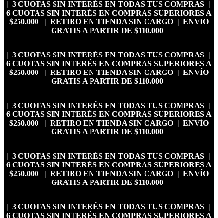
| 3 CUOTAS SIN INTERÉS EN TODAS TUS COMPRAS |
6 CUOTAS SIN INTERÉS EN COMPRAS SUPERIORES A
$250.000 | RETIRO EN TIENDA SIN CARGO | ENVÍO
GRATIS A PARTIR DE $110.000
| 3 CUOTAS SIN INTERÉS EN TODAS TUS COMPRAS |
6 CUOTAS SIN INTERÉS EN COMPRAS SUPERIORES A
$250.000 | RETIRO EN TIENDA SIN CARGO | ENVÍO
GRATIS A PARTIR DE $110.000
| 3 CUOTAS SIN INTERÉS EN TODAS TUS COMPRAS |
6 CUOTAS SIN INTERÉS EN COMPRAS SUPERIORES A
$250.000 | RETIRO EN TIENDA SIN CARGO | ENVÍO
GRATIS A PARTIR DE $110.000
| 3 CUOTAS SIN INTERÉS EN TODAS TUS COMPRAS |
6 CUOTAS SIN INTERÉS EN COMPRAS SUPERIORES A
$250.000 | RETIRO EN TIENDA SIN CARGO | ENVÍO
GRATIS A PARTIR DE $110.000
| 3 CUOTAS SIN INTERÉS EN TODAS TUS COMPRAS |
6 CUOTAS SIN INTERÉS EN COMPRAS SUPERIORES A