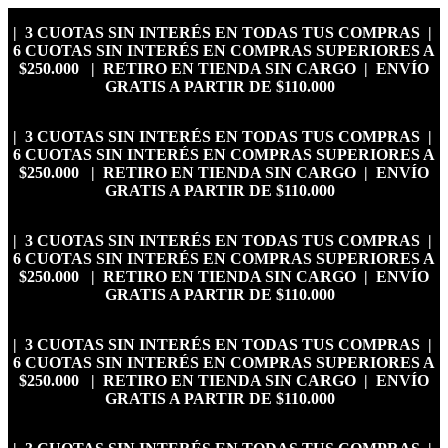
| 3 CUOTAS SIN INTERÉS EN TODAS TUS COMPRAS |
6 CUOTAS SIN INTERÉS EN COMPRAS SUPERIORES A
$250.000 | RETIRO EN TIENDA SIN CARGO | ENVÍO
GRATIS A PARTIR DE $110.000
| 3 CUOTAS SIN INTERÉS EN TODAS TUS COMPRAS |
6 CUOTAS SIN INTERÉS EN COMPRAS SUPERIORES A
$250.000 | RETIRO EN TIENDA SIN CARGO | ENVÍO
GRATIS A PARTIR DE $110.000
| 3 CUOTAS SIN INTERÉS EN TODAS TUS COMPRAS |
6 CUOTAS SIN INTERÉS EN COMPRAS SUPERIORES A
$250.000 | RETIRO EN TIENDA SIN CARGO | ENVÍO
GRATIS A PARTIR DE $110.000
| 3 CUOTAS SIN INTERÉS EN TODAS TUS COMPRAS |
6 CUOTAS SIN INTERÉS EN COMPRAS SUPERIORES A
$250.000 | RETIRO EN TIENDA SIN CARGO | ENVÍO
GRATIS A PARTIR DE $110.000