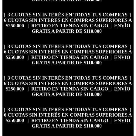
| 3 CUOTAS SIN INTERÉS EN TODAS TUS COMPRAS |
6 CUOTAS SIN INTERÉS EN COMPRAS SUPERIORES A
$250.000 | RETIRO EN TIENDA SIN CARGO | ENVÍO
GRATIS A PARTIR DE $110.000
| 3 CUOTAS SIN INTERÉS EN TODAS TUS COMPRAS |
6 CUOTAS SIN INTERÉS EN COMPRAS SUPERIORES A
$250.000 | RETIRO EN TIENDA SIN CARGO | ENVÍO
GRATIS A PARTIR DE $110.000
| 3 CUOTAS SIN INTERÉS EN TODAS TUS COMPRAS |
6 CUOTAS SIN INTERÉS EN COMPRAS SUPERIORES A
$250.000 | RETIRO EN TIENDA SIN CARGO | ENVÍO
GRATIS A PARTIR DE $110.000
| 3 CUOTAS SIN INTERÉS EN TODAS TUS COMPRAS |
6 CUOTAS SIN INTERÉS EN COMPRAS SUPERIORES A
$250.000 | RETIRO EN TIENDA SIN CARGO | ENVÍO
GRATIS A PARTIR DE $110.000