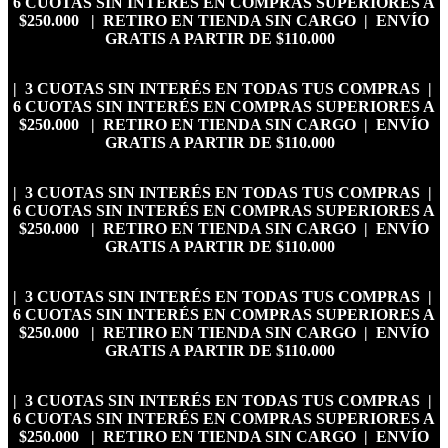
6 CUOTAS SIN INTERÉS EN COMPRAS SUPERIORES A
$250.000 | RETIRO EN TIENDA SIN CARGO | ENVÍO
GRATIS A PARTIR DE $110.000
| 3 CUOTAS SIN INTERÉS EN TODAS TUS COMPRAS |
6 CUOTAS SIN INTERÉS EN COMPRAS SUPERIORES A
$250.000 | RETIRO EN TIENDA SIN CARGO | ENVÍO
GRATIS A PARTIR DE $110.000
| 3 CUOTAS SIN INTERÉS EN TODAS TUS COMPRAS |
6 CUOTAS SIN INTERÉS EN COMPRAS SUPERIORES A
$250.000 | RETIRO EN TIENDA SIN CARGO | ENVÍO
GRATIS A PARTIR DE $110.000
| 3 CUOTAS SIN INTERÉS EN TODAS TUS COMPRAS |
6 CUOTAS SIN INTERÉS EN COMPRAS SUPERIORES A
$250.000 | RETIRO EN TIENDA SIN CARGO | ENVÍO
GRATIS A PARTIR DE $110.000
| 3 CUOTAS SIN INTERÉS EN TODAS TUS COMPRAS |
6 CUOTAS SIN INTERÉS EN COMPRAS SUPERIORES A
$250.000 | RETIRO EN TIENDA SIN CARGO | ENVÍO