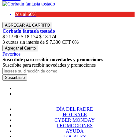
2da al 60%
AGREGAR AL CARRITO
Corbatín fantasía tostado
$ 21.990
$ 18.174
$ 18.174
3 cuotas sin interés de
$ 7.330
CFT 0%
Agregar al Carrito
Favoritos
Suscribite para recibir novedades y promociones
Suscribite para recibir novedades y promociones
Suscribirse
DÍA DEL PADRE
HOT SALE
CYBER MONDAY
PROMOCIONES
AYUDA
LOCALES