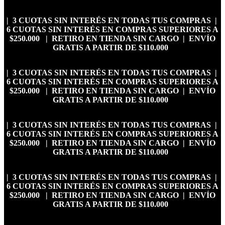
| 3 CUOTAS SIN INTERÉS EN TODAS TUS COMPRAS |
6 CUOTAS SIN INTERÉS EN COMPRAS SUPERIORES A
$250.000 | RETIRO EN TIENDA SIN CARGO | ENVÍO
GRATIS A PARTIR DE $110.000
| 3 CUOTAS SIN INTERÉS EN TODAS TUS COMPRAS |
6 CUOTAS SIN INTERÉS EN COMPRAS SUPERIORES A
$250.000 | RETIRO EN TIENDA SIN CARGO | ENVÍO
GRATIS A PARTIR DE $110.000
| 3 CUOTAS SIN INTERÉS EN TODAS TUS COMPRAS |
6 CUOTAS SIN INTERÉS EN COMPRAS SUPERIORES A
$250.000 | RETIRO EN TIENDA SIN CARGO | ENVÍO
GRATIS A PARTIR DE $110.000
| 3 CUOTAS SIN INTERÉS EN TODAS TUS COMPRAS |
6 CUOTAS SIN INTERÉS EN COMPRAS SUPERIORES A
$250.000 | RETIRO EN TIENDA SIN CARGO | ENVÍO
GRATIS A PARTIR DE $110.000