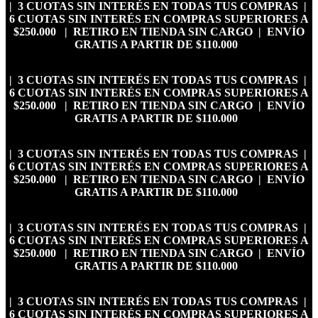
| 3 CUOTAS SIN INTERÉS EN TODAS TUS COMPRAS |
6 CUOTAS SIN INTERÉS EN COMPRAS SUPERIORES A
$250.000 | RETIRO EN TIENDA SIN CARGO | ENVÍO
GRATIS A PARTIR DE $110.000
| 3 CUOTAS SIN INTERÉS EN TODAS TUS COMPRAS |
6 CUOTAS SIN INTERÉS EN COMPRAS SUPERIORES A
$250.000 | RETIRO EN TIENDA SIN CARGO | ENVÍO
GRATIS A PARTIR DE $110.000
| 3 CUOTAS SIN INTERÉS EN TODAS TUS COMPRAS |
6 CUOTAS SIN INTERÉS EN COMPRAS SUPERIORES A
$250.000 | RETIRO EN TIENDA SIN CARGO | ENVÍO
GRATIS A PARTIR DE $110.000
| 3 CUOTAS SIN INTERÉS EN TODAS TUS COMPRAS |
6 CUOTAS SIN INTERÉS EN COMPRAS SUPERIORES A
$250.000 | RETIRO EN TIENDA SIN CARGO | ENVÍO
GRATIS A PARTIR DE $110.000
| 3 CUOTAS SIN INTERÉS EN TODAS TUS COMPRAS |
6 CUOTAS SIN INTERÉS EN COMPRAS SUPERIORES A