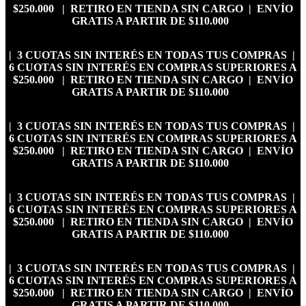
$250.000 | RETIRO EN TIENDA SIN CARGO | ENVÍO
GRATIS A PARTIR DE $110.000
| 3 CUOTAS SIN INTERÉS EN TODAS TUS COMPRAS |
6 CUOTAS SIN INTERÉS EN COMPRAS SUPERIORES A
$250.000 | RETIRO EN TIENDA SIN CARGO | ENVÍO
GRATIS A PARTIR DE $110.000
| 3 CUOTAS SIN INTERÉS EN TODAS TUS COMPRAS |
6 CUOTAS SIN INTERÉS EN COMPRAS SUPERIORES A
$250.000 | RETIRO EN TIENDA SIN CARGO | ENVÍO
GRATIS A PARTIR DE $110.000
| 3 CUOTAS SIN INTERÉS EN TODAS TUS COMPRAS |
6 CUOTAS SIN INTERÉS EN COMPRAS SUPERIORES A
$250.000 | RETIRO EN TIENDA SIN CARGO | ENVÍO
GRATIS A PARTIR DE $110.000
| 3 CUOTAS SIN INTERÉS EN TODAS TUS COMPRAS |
6 CUOTAS SIN INTERÉS EN COMPRAS SUPERIORES A
$250.000 | RETIRO EN TIENDA SIN CARGO | ENVÍO
GRATIS A PARTIR DE $110.000