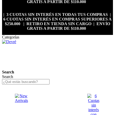
GRATIS A PARTIR DE $110.000
| 3 CUOTAS SIN INTERÉS EN TODAS TUS COMPRAS |
6 CUOTAS SIN INTERÉS EN COMPRAS SUPERIORES A
$250.000 | RETIRO EN TIENDA SIN CARGO | ENVÍO
GRATIS A PARTIR DE $110.000
Categorías
Search
Search