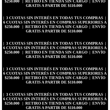
$250.000 | RETIRO EN TIENDA SIN CARGO | ENVÍO
GRATIS A PARTIR DE $110.000
| 3 CUOTAS SIN INTERÉS EN TODAS TUS COMPRAS |
6 CUOTAS SIN INTERÉS EN COMPRAS SUPERIORES A
$250.000 | RETIRO EN TIENDA SIN CARGO | ENVÍO
GRATIS A PARTIR DE $110.000
| 3 CUOTAS SIN INTERÉS EN TODAS TUS COMPRAS |
6 CUOTAS SIN INTERÉS EN COMPRAS SUPERIORES A
$250.000 | RETIRO EN TIENDA SIN CARGO | ENVÍO
GRATIS A PARTIR DE $110.000
| 3 CUOTAS SIN INTERÉS EN TODAS TUS COMPRAS |
6 CUOTAS SIN INTERÉS EN COMPRAS SUPERIORES A
$250.000 | RETIRO EN TIENDA SIN CARGO | ENVÍO
GRATIS A PARTIR DE $110.000
| 3 CUOTAS SIN INTERÉS EN TODAS TUS COMPRAS |
6 CUOTAS SIN INTERÉS EN COMPRAS SUPERIORES A
$250.000 | RETIRO EN TIENDA SIN CARGO | ENVÍO
GRATIS A PARTIR DE $110.000