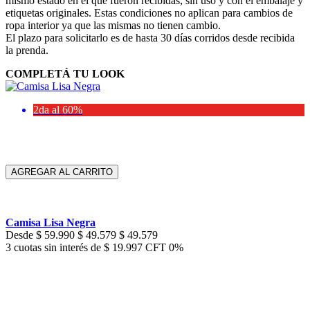
mismo estado en el que fueron recibidas, sin uso y con el embalaje y
etiquetas originales. Estas condiciones no aplican para cambios de
ropa interior ya que las mismas no tienen cambio.
El plazo para solicitarlo es de hasta 30 días corridos desde recibida
la prenda.
COMPLETÁ TU LOOK
2da al 60%
AGREGAR AL CARRITO
Gris Claro
Blanco
Camisa Lisa Negra
Desde
$ 59.990
$ 49.579
$ 49.579
3 cuotas sin interés de
$ 19.997
CFT 0%
Gris Claro
Blanco
Gris Claro