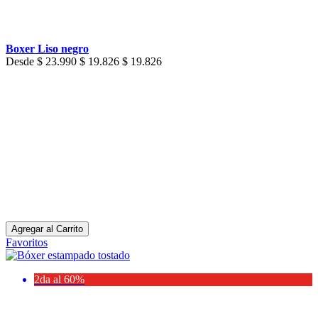
Verde
Blanco
Crudo
Boxer Liso negro
Desde
$ 23.990
$ 19.826
$ 19.826
Azul Marino
Gris Oscuro
Verde
Blanco
Crudo
Azul Marino
Gris Oscuro
Verde
Blanco
Crudo
Agregar al Carrito
Favoritos
2da al 60%