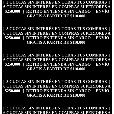
| 3 CUOTAS SIN INTERÉS EN TODAS TUS COMPRAS |
6 CUOTAS SIN INTERÉS EN COMPRAS SUPERIORES A
$250.000 | RETIRO EN TIENDA SIN CARGO | ENVÍO
GRATIS A PARTIR DE $110.000
| 3 CUOTAS SIN INTERÉS EN TODAS TUS COMPRAS |
6 CUOTAS SIN INTERÉS EN COMPRAS SUPERIORES A
$250.000 | RETIRO EN TIENDA SIN CARGO | ENVÍO
GRATIS A PARTIR DE $110.000
| 3 CUOTAS SIN INTERÉS EN TODAS TUS COMPRAS |
6 CUOTAS SIN INTERÉS EN COMPRAS SUPERIORES A
$250.000 | RETIRO EN TIENDA SIN CARGO | ENVÍO
GRATIS A PARTIR DE $110.000
| 3 CUOTAS SIN INTERÉS EN TODAS TUS COMPRAS |
6 CUOTAS SIN INTERÉS EN COMPRAS SUPERIORES A
$250.000 | RETIRO EN TIENDA SIN CARGO | ENVÍO
GRATIS A PARTIR DE $110.000
| 3 CUOTAS SIN INTERÉS EN TODAS TUS COMPRAS |
6 CUOTAS SIN INTERÉS EN COMPRAS SUPERIORES A