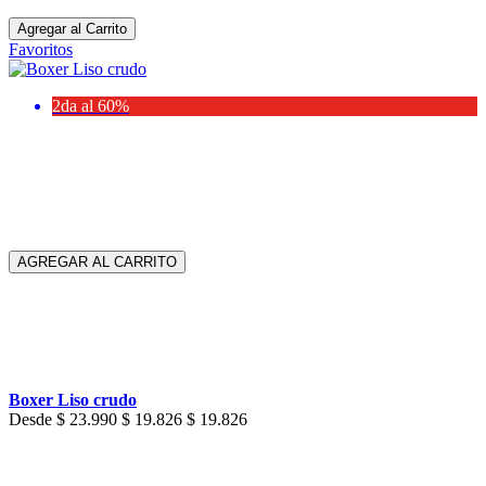
Negro
Agregar al Carrito
Favoritos
2da al 60%
AGREGAR AL CARRITO
Azul Marino
Negro
Gris Oscuro
Verde
Blanco
Boxer Liso crudo
Desde
$ 23.990
$ 19.826
$ 19.826
Azul Marino
Negro