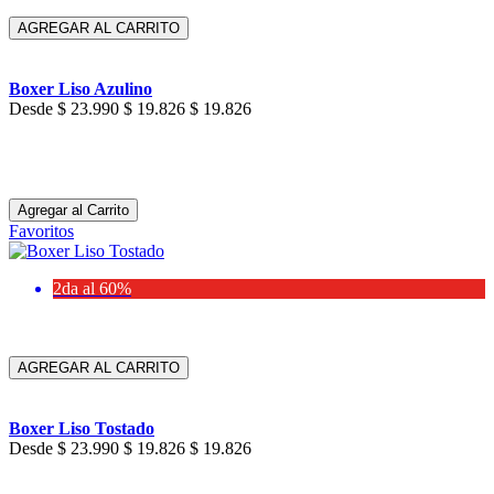
AGREGAR AL CARRITO
Tostado
Boxer Liso Azulino
Desde
$ 23.990
$ 19.826
$ 19.826
Tostado
Tostado
Agregar al Carrito
Favoritos
2da al 60%
AGREGAR AL CARRITO
Azulino
Boxer Liso Tostado
Desde
$ 23.990
$ 19.826
$ 19.826
Azulino