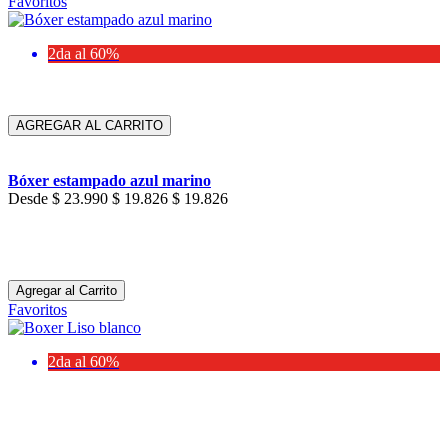
Favoritos
2da al 60%
AGREGAR AL CARRITO
Bordó
Bóxer estampado azul marino
Desde
$ 23.990
$ 19.826
$ 19.826
Bordó
Bordó
Agregar al Carrito
Favoritos
2da al 60%