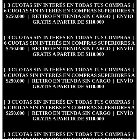
| 3 CUOTAS SIN INTERÉS EN TODAS TUS COMPRAS |
6 CUOTAS SIN INTERÉS EN COMPRAS SUPERIORES A
$250.000 | RETIRO EN TIENDA SIN CARGO | ENVÍO
GRATIS A PARTIR DE $110.000
| 3 CUOTAS SIN INTERÉS EN TODAS TUS COMPRAS |
6 CUOTAS SIN INTERÉS EN COMPRAS SUPERIORES A
$250.000 | RETIRO EN TIENDA SIN CARGO | ENVÍO
GRATIS A PARTIR DE $110.000
| 3 CUOTAS SIN INTERÉS EN TODAS TUS COMPRAS |
6 CUOTAS SIN INTERÉS EN COMPRAS SUPERIORES A
$250.000 | RETIRO EN TIENDA SIN CARGO | ENVÍO
GRATIS A PARTIR DE $110.000
| 3 CUOTAS SIN INTERÉS EN TODAS TUS COMPRAS |
6 CUOTAS SIN INTERÉS EN COMPRAS SUPERIORES A
$250.000 | RETIRO EN TIENDA SIN CARGO | ENVÍO
GRATIS A PARTIR DE $110.000
| 3 CUOTAS SIN INTERÉS EN TODAS TUS COMPRAS |