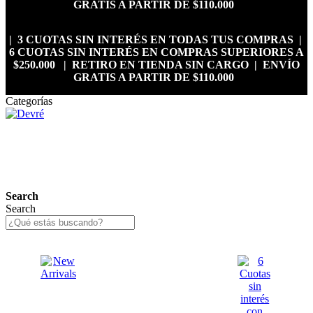
GRATIS A PARTIR DE $110.000
| 3 CUOTAS SIN INTERÉS EN TODAS TUS COMPRAS |
6 CUOTAS SIN INTERÉS EN COMPRAS SUPERIORES A
$250.000 | RETIRO EN TIENDA SIN CARGO | ENVÍO
GRATIS A PARTIR DE $110.000
Categorías
Search
Search