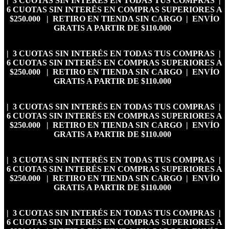
| 3 CUOTAS SIN INTERÉS EN TODAS TUS COMPRAS |
6 CUOTAS SIN INTERÉS EN COMPRAS SUPERIORES A
$250.000 | RETIRO EN TIENDA SIN CARGO | ENVÍO
GRATIS A PARTIR DE $110.000
| 3 CUOTAS SIN INTERÉS EN TODAS TUS COMPRAS |
6 CUOTAS SIN INTERÉS EN COMPRAS SUPERIORES A
$250.000 | RETIRO EN TIENDA SIN CARGO | ENVÍO
GRATIS A PARTIR DE $110.000
| 3 CUOTAS SIN INTERÉS EN TODAS TUS COMPRAS |
6 CUOTAS SIN INTERÉS EN COMPRAS SUPERIORES A
$250.000 | RETIRO EN TIENDA SIN CARGO | ENVÍO
GRATIS A PARTIR DE $110.000
| 3 CUOTAS SIN INTERÉS EN TODAS TUS COMPRAS |
6 CUOTAS SIN INTERÉS EN COMPRAS SUPERIORES A
$250.000 | RETIRO EN TIENDA SIN CARGO | ENVÍO
GRATIS A PARTIR DE $110.000
| 3 CUOTAS SIN INTERÉS EN TODAS TUS COMPRAS |
6 CUOTAS SIN INTERÉS EN COMPRAS SUPERIORES A