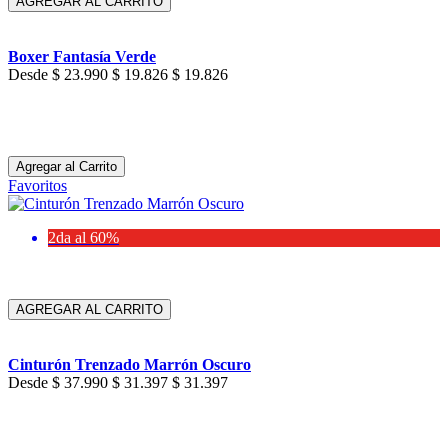
AGREGAR AL CARRITO
Azulino
Boxer Fantasía Verde
Desde
$ 23.990
$ 19.826
$ 19.826
Azulino
Azulino
Agregar al Carrito
Favoritos
2da al 60%
AGREGAR AL CARRITO
Negro
Cinturón Trenzado Marrón Oscuro
Desde
$ 37.990
$ 31.397
$ 31.397
Negro