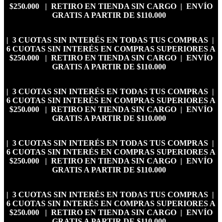
$250.000 | RETIRO EN TIENDA SIN CARGO | ENVÍO
GRATIS A PARTIR DE $110.000
| 3 CUOTAS SIN INTERÉS EN TODAS TUS COMPRAS |
6 CUOTAS SIN INTERÉS EN COMPRAS SUPERIORES A
$250.000 | RETIRO EN TIENDA SIN CARGO | ENVÍO
GRATIS A PARTIR DE $110.000
| 3 CUOTAS SIN INTERÉS EN TODAS TUS COMPRAS |
6 CUOTAS SIN INTERÉS EN COMPRAS SUPERIORES A
$250.000 | RETIRO EN TIENDA SIN CARGO | ENVÍO
GRATIS A PARTIR DE $110.000
| 3 CUOTAS SIN INTERÉS EN TODAS TUS COMPRAS |
6 CUOTAS SIN INTERÉS EN COMPRAS SUPERIORES A
$250.000 | RETIRO EN TIENDA SIN CARGO | ENVÍO
GRATIS A PARTIR DE $110.000
| 3 CUOTAS SIN INTERÉS EN TODAS TUS COMPRAS |
6 CUOTAS SIN INTERÉS EN COMPRAS SUPERIORES A
$250.000 | RETIRO EN TIENDA SIN CARGO | ENVÍO
GRATIS A PARTIR DE $110.000