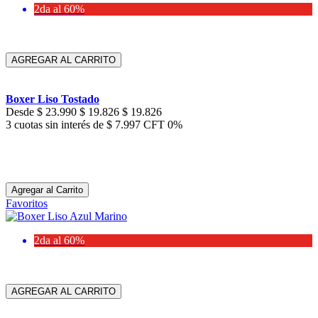
2da al 60%
AGREGAR AL CARRITO
Azulino
Boxer Liso Tostado
Desde
$ 23.990
$ 19.826
$ 19.826
3 cuotas sin interés de
$ 7.997
CFT 0%
Azulino
Azulino
Agregar al Carrito
Favoritos
2da al 60%
AGREGAR AL CARRITO
Negro