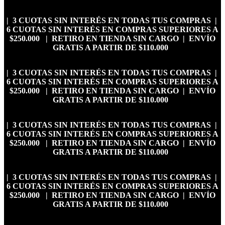
| 3 CUOTAS SIN INTERÉS EN TODAS TUS COMPRAS |
6 CUOTAS SIN INTERÉS EN COMPRAS SUPERIORES A
$250.000 | RETIRO EN TIENDA SIN CARGO | ENVÍO
GRATIS A PARTIR DE $110.000
| 3 CUOTAS SIN INTERÉS EN TODAS TUS COMPRAS |
6 CUOTAS SIN INTERÉS EN COMPRAS SUPERIORES A
$250.000 | RETIRO EN TIENDA SIN CARGO | ENVÍO
GRATIS A PARTIR DE $110.000
| 3 CUOTAS SIN INTERÉS EN TODAS TUS COMPRAS |
6 CUOTAS SIN INTERÉS EN COMPRAS SUPERIORES A
$250.000 | RETIRO EN TIENDA SIN CARGO | ENVÍO
GRATIS A PARTIR DE $110.000
| 3 CUOTAS SIN INTERÉS EN TODAS TUS COMPRAS |
6 CUOTAS SIN INTERÉS EN COMPRAS SUPERIORES A
$250.000 | RETIRO EN TIENDA SIN CARGO | ENVÍO
GRATIS A PARTIR DE $110.000