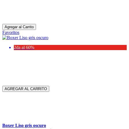
Gris Melange
Negro
Blanco
Gris Melange
Agregar al Carrito
Favoritos
2da al 60%
AGREGAR AL CARRITO
Azul Marino
Negro
Verde
Blanco
Crudo
Boxer Liso gris oscuro