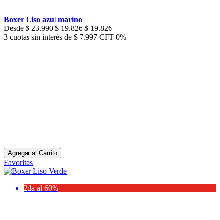
Blanco
Crudo
Boxer Liso azul marino
Desde
$ 23.990
$ 19.826
$ 19.826
3 cuotas sin interés de
$ 7.997
CFT 0%
Negro
Gris Oscuro
Verde
Blanco
Crudo
Negro
Gris Oscuro
Verde
Blanco
Crudo
Agregar al Carrito
Favoritos
2da al 60%