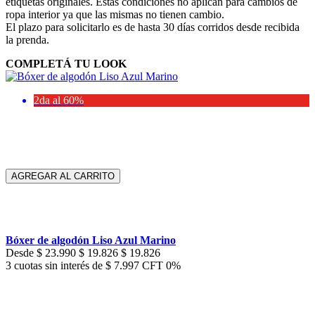
etiquetas originales. Estas condiciones no aplican para cambios de
ropa interior ya que las mismas no tienen cambio.
El plazo para solicitarlo es de hasta 30 días corridos desde recibida
la prenda.
COMPLETÁ TU LOOK
2da al 60%
AGREGAR AL CARRITO
Negro
Blanco
Gris Melange
Bóxer de algodón Liso Azul Marino
Desde
$ 23.990
$ 19.826
$ 19.826
3 cuotas sin interés de
$ 7.997
CFT 0%
Negro
Blanco