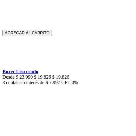
AGREGAR AL CARRITO
Azul Marino
Negro
Gris Oscuro
Verde
Blanco
Boxer Liso crudo
Desde
$ 23.990
$ 19.826
$ 19.826
3 cuotas sin interés de
$ 7.997
CFT 0%
Azul Marino
Negro
Gris Oscuro
Verde
Blanco
Azul Marino
Negro