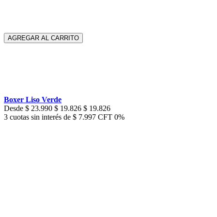
AGREGAR AL CARRITO
Azul Marino
Negro
Gris Oscuro
Blanco
Crudo
Boxer Liso Verde
Desde
$ 23.990
$ 19.826
$ 19.826
3 cuotas sin interés de
$ 7.997
CFT 0%
Azul Marino
Negro
Gris Oscuro
Blanco
Crudo
Azul Marino
Negro
Gris Oscuro
Blanco