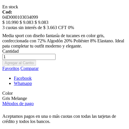
En stock
Cod:
04D000103034099
$ 10.990
$ 9.083
$ 9.083
3 cuotas sin interés de
$ 3.663
CFT 0%
Media sport con diseño fantasía de tucanes en color gris,
confeccionada con 72% Algodón 20% Poliéster 8% Elastano. Ideal
pata completar tu outfit moderno y elegante.
Cantidad
Agregar al Carrito
Favoritos
Comparar
Facebook
Whatsapp
Color
Gris Melange
Métodos de pago
Aceptamos pagos en una o más cuotas con todas las tarjetas de
crédito y todos los bancos.