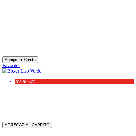
Gris Oscuro
Verde
Blanco
Crudo
Azul Marino
Gris Oscuro
Verde
Blanco
Crudo
Agregar al Carrito
Favoritos
2da al 60%
AGREGAR AL CARRITO