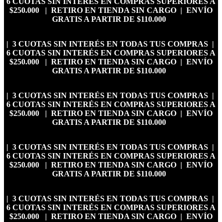
6 CUOTAS SIN INTERÉS EN COMPRAS SUPERIORES A
$250.000 | RETIRO EN TIENDA SIN CARGO | ENVÍO
GRATIS A PARTIR DE $110.000
| 3 CUOTAS SIN INTERÉS EN TODAS TUS COMPRAS |
6 CUOTAS SIN INTERÉS EN COMPRAS SUPERIORES A
$250.000 | RETIRO EN TIENDA SIN CARGO | ENVÍO
GRATIS A PARTIR DE $110.000
| 3 CUOTAS SIN INTERÉS EN TODAS TUS COMPRAS |
6 CUOTAS SIN INTERÉS EN COMPRAS SUPERIORES A
$250.000 | RETIRO EN TIENDA SIN CARGO | ENVÍO
GRATIS A PARTIR DE $110.000
| 3 CUOTAS SIN INTERÉS EN TODAS TUS COMPRAS |
6 CUOTAS SIN INTERÉS EN COMPRAS SUPERIORES A
$250.000 | RETIRO EN TIENDA SIN CARGO | ENVÍO
GRATIS A PARTIR DE $110.000
| 3 CUOTAS SIN INTERÉS EN TODAS TUS COMPRAS |
6 CUOTAS SIN INTERÉS EN COMPRAS SUPERIORES A
$250.000 | RETIRO EN TIENDA SIN CARGO | ENVÍO