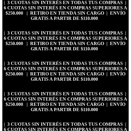
| 3 CUOTAS SIN INTERÉS EN TODAS TUS COMPRAS |
6 CUOTAS SIN INTERÉS EN COMPRAS SUPERIORES A
$250.000 | RETIRO EN TIENDA SIN CARGO | ENVÍO
GRATIS A PARTIR DE $110.000
| 3 CUOTAS SIN INTERÉS EN TODAS TUS COMPRAS |
6 CUOTAS SIN INTERÉS EN COMPRAS SUPERIORES A
$250.000 | RETIRO EN TIENDA SIN CARGO | ENVÍO
GRATIS A PARTIR DE $110.000
| 3 CUOTAS SIN INTERÉS EN TODAS TUS COMPRAS |
6 CUOTAS SIN INTERÉS EN COMPRAS SUPERIORES A
$250.000 | RETIRO EN TIENDA SIN CARGO | ENVÍO
GRATIS A PARTIR DE $110.000
| 3 CUOTAS SIN INTERÉS EN TODAS TUS COMPRAS |
6 CUOTAS SIN INTERÉS EN COMPRAS SUPERIORES A
$250.000 | RETIRO EN TIENDA SIN CARGO | ENVÍO
GRATIS A PARTIR DE $110.000
| 3 CUOTAS SIN INTERÉS EN TODAS TUS COMPRAS |
6 CUOTAS SIN INTERÉS EN COMPRAS SUPERIORES A