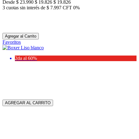
Desde
$ 23.990
$ 19.826
$ 19.826
3 cuotas sin interés de
$ 7.997
CFT 0%
Azulino
Azulino
Agregar al Carrito
Favoritos
2da al 60%
AGREGAR AL CARRITO
Azul Marino
Negro
Gris Oscuro
Verde
Crudo