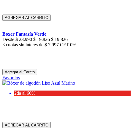
AGREGAR AL CARRITO
Azulino
Boxer Fantasía Verde
Desde
$ 23.990
$ 19.826
$ 19.826
3 cuotas sin interés de
$ 7.997
CFT 0%
Azulino
Azulino
Agregar al Carrito
Favoritos
2da al 60%
AGREGAR AL CARRITO