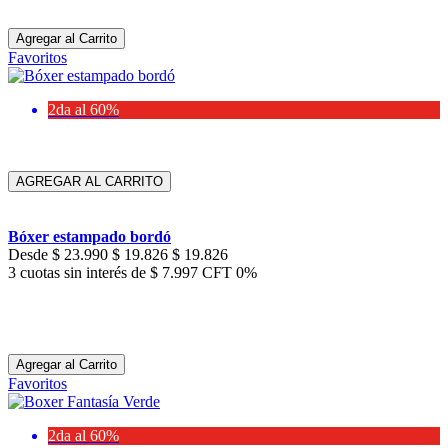
Bordó
Agregar al Carrito
Favoritos
2da al 60%
AGREGAR AL CARRITO
Azul Marino
Bóxer estampado bordó
Desde
$ 23.990
$ 19.826
$ 19.826
3 cuotas sin interés de
$ 7.997
CFT 0%
Azul Marino
Azul Marino
Agregar al Carrito
Favoritos
2da al 60%