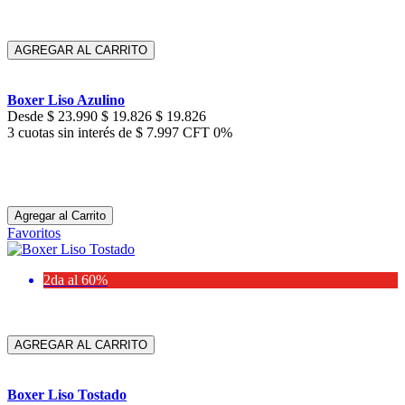
AGREGAR AL CARRITO
Tostado
Boxer Liso Azulino
Desde
$ 23.990
$ 19.826
$ 19.826
3 cuotas sin interés de
$ 7.997
CFT 0%
Tostado
Tostado
Agregar al Carrito
Favoritos
2da al 60%
AGREGAR AL CARRITO
Azulino
Boxer Liso Tostado