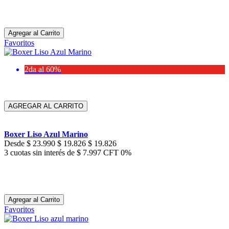
Azul Marino
Azul Marino
Agregar al Carrito
Favoritos
2da al 60%
AGREGAR AL CARRITO
Negro
Boxer Liso Azul Marino
Desde
$ 23.990
$ 19.826
$ 19.826
3 cuotas sin interés de
$ 7.997
CFT 0%
Negro
Negro
Agregar al Carrito
Favoritos