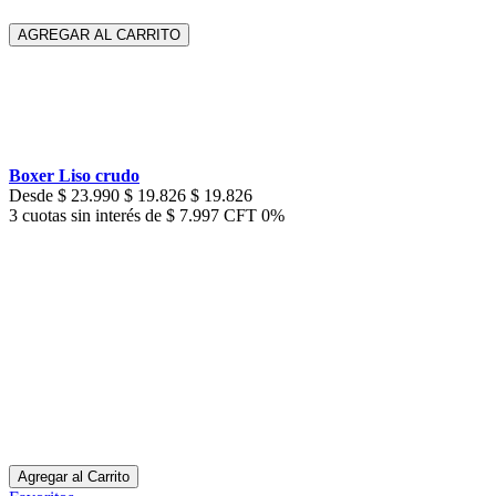
AGREGAR AL CARRITO
Azul Marino
Negro
Gris Oscuro
Verde
Blanco
Boxer Liso crudo
Desde
$ 23.990
$ 19.826
$ 19.826
3 cuotas sin interés de
$ 7.997
CFT 0%
Azul Marino
Negro
Gris Oscuro
Verde
Blanco
Azul Marino
Negro
Gris Oscuro
Verde
Blanco
Agregar al Carrito