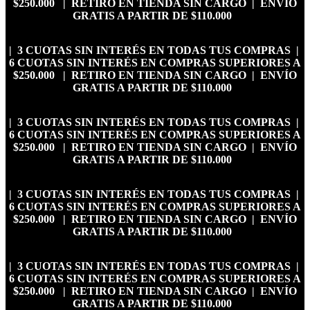
$250.000 | RETIRO EN TIENDA SIN CARGO | ENVÍO
GRATIS A PARTIR DE $110.000
| 3 CUOTAS SIN INTERÉS EN TODAS TUS COMPRAS |
6 CUOTAS SIN INTERÉS EN COMPRAS SUPERIORES A
$250.000 | RETIRO EN TIENDA SIN CARGO | ENVÍO
GRATIS A PARTIR DE $110.000
| 3 CUOTAS SIN INTERÉS EN TODAS TUS COMPRAS |
6 CUOTAS SIN INTERÉS EN COMPRAS SUPERIORES A
$250.000 | RETIRO EN TIENDA SIN CARGO | ENVÍO
GRATIS A PARTIR DE $110.000
| 3 CUOTAS SIN INTERÉS EN TODAS TUS COMPRAS |
6 CUOTAS SIN INTERÉS EN COMPRAS SUPERIORES A
$250.000 | RETIRO EN TIENDA SIN CARGO | ENVÍO
GRATIS A PARTIR DE $110.000
| 3 CUOTAS SIN INTERÉS EN TODAS TUS COMPRAS |
6 CUOTAS SIN INTERÉS EN COMPRAS SUPERIORES A
$250.000 | RETIRO EN TIENDA SIN CARGO | ENVÍO
GRATIS A PARTIR DE $110.000