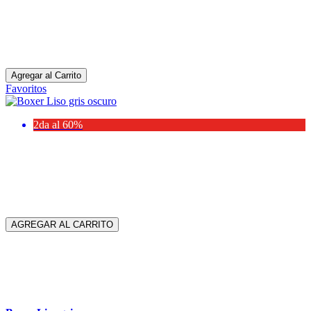
Negro
Gris Oscuro
Verde
Blanco
Crudo
Agregar al Carrito
Favoritos
2da al 60%
AGREGAR AL CARRITO
Azul Marino
Negro
Verde
Blanco
Crudo