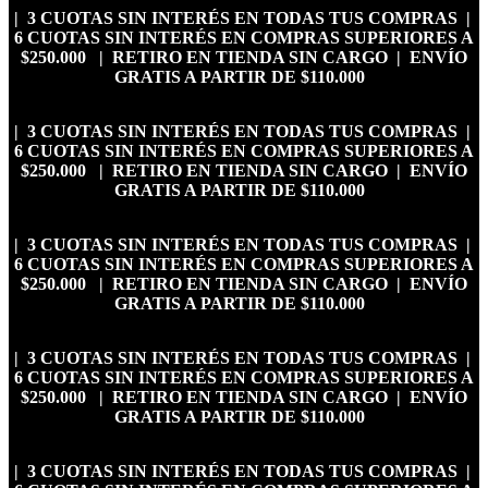
| 3 CUOTAS SIN INTERÉS EN TODAS TUS COMPRAS |
6 CUOTAS SIN INTERÉS EN COMPRAS SUPERIORES A
$250.000 | RETIRO EN TIENDA SIN CARGO | ENVÍO
GRATIS A PARTIR DE $110.000
| 3 CUOTAS SIN INTERÉS EN TODAS TUS COMPRAS |
6 CUOTAS SIN INTERÉS EN COMPRAS SUPERIORES A
$250.000 | RETIRO EN TIENDA SIN CARGO | ENVÍO
GRATIS A PARTIR DE $110.000
| 3 CUOTAS SIN INTERÉS EN TODAS TUS COMPRAS |
6 CUOTAS SIN INTERÉS EN COMPRAS SUPERIORES A
$250.000 | RETIRO EN TIENDA SIN CARGO | ENVÍO
GRATIS A PARTIR DE $110.000
| 3 CUOTAS SIN INTERÉS EN TODAS TUS COMPRAS |
6 CUOTAS SIN INTERÉS EN COMPRAS SUPERIORES A
$250.000 | RETIRO EN TIENDA SIN CARGO | ENVÍO
GRATIS A PARTIR DE $110.000
| 3 CUOTAS SIN INTERÉS EN TODAS TUS COMPRAS |