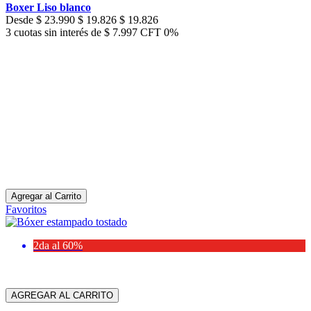
Boxer Liso blanco
Desde
$ 23.990
$ 19.826
$ 19.826
3 cuotas sin interés de
$ 7.997
CFT 0%
Azul Marino
Negro
Gris Oscuro
Verde
Crudo
Azul Marino
Negro
Gris Oscuro
Verde
Crudo
Agregar al Carrito
Favoritos
2da al 60%
AGREGAR AL CARRITO