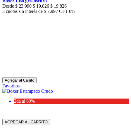
Boxer Liso gris oscuro
Desde
$ 23.990
$ 19.826
$ 19.826
3 cuotas sin interés de
$ 7.997
CFT 0%
Azul Marino
Negro
Verde
Blanco
Crudo
Azul Marino
Negro
Verde
Blanco
Crudo
Agregar al Carrito
Favoritos
2da al 60%
AGREGAR AL CARRITO