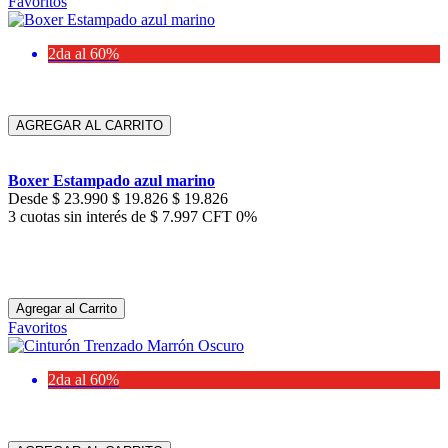
Favoritos
2da al 60%
AGREGAR AL CARRITO
Crudo
Boxer Estampado azul marino
Desde
$ 23.990
$ 19.826
$ 19.826
3 cuotas sin interés de
$ 7.997
CFT 0%
Crudo
Crudo
Agregar al Carrito
Favoritos
2da al 60%