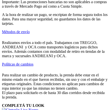
Importante: Las promociones bancarias no son aplicables a compras
a través de Mercado Pago así como a Cuota Simple.
A la hora de realizar un pago, se encriptan de forma segura todos los
datos. Para una mayor seguridad, no guardamos los datos de las
tarjetas.
Métodos de envío
Realizamos envíos a todo el país. Trabajamos con TREGGO,
ANDREANI y OCA como transportes logísticos para dichos
envíos. Además contamos con modalidad de retiro en tiendas de la
marca y sucursales ANDREANI y OCA.
Políticas de cambios
Para realizar un cambio de producto, la prenda debe estar en el
mismo estado en el que fueron recibidas, sin uso y con el embalaje y
etiquetas originales. Estas condiciones no aplican para cambios de
ropa interior ya que las mismas no tienen cambio.
El plazo para solicitarlo es de hasta 30 días corridos desde recibida
la prenda.
COMPLETÁ TU LOOK