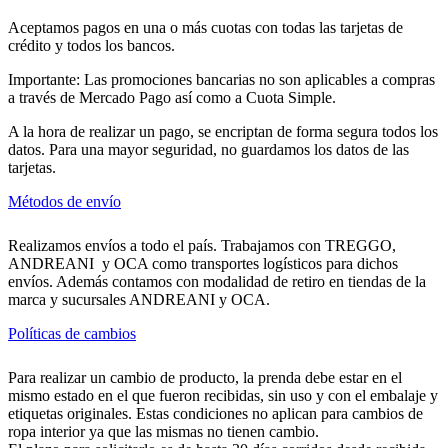
Aceptamos pagos en una o más cuotas con todas las tarjetas de
crédito y todos los bancos.
Importante: Las promociones bancarias no son aplicables a compras
a través de Mercado Pago así como a Cuota Simple.
A la hora de realizar un pago, se encriptan de forma segura todos los
datos. Para una mayor seguridad, no guardamos los datos de las
tarjetas.
Métodos de envío
Realizamos envíos a todo el país. Trabajamos con TREGGO,
ANDREANI y OCA como transportes logísticos para dichos
envíos. Además contamos con modalidad de retiro en tiendas de la
marca y sucursales ANDREANI y OCA.
Políticas de cambios
Para realizar un cambio de producto, la prenda debe estar en el
mismo estado en el que fueron recibidas, sin uso y con el embalaje y
etiquetas originales. Estas condiciones no aplican para cambios de
ropa interior ya que las mismas no tienen cambio.