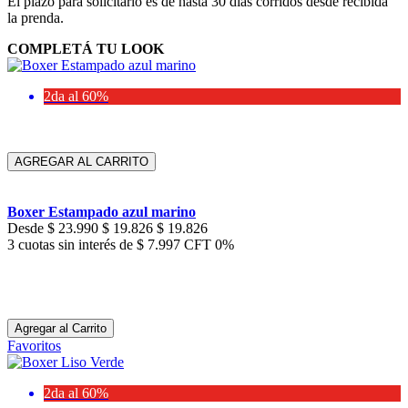
El plazo para solicitarlo es de hasta 30 días corridos desde recibida
la prenda.
COMPLETÁ TU LOOK
2da al 60%
AGREGAR AL CARRITO
Crudo
Boxer Estampado azul marino
Desde
$ 23.990
$ 19.826
$ 19.826
3 cuotas sin interés de
$ 7.997
CFT 0%
Crudo
Crudo
Agregar al Carrito
Favoritos
2da al 60%