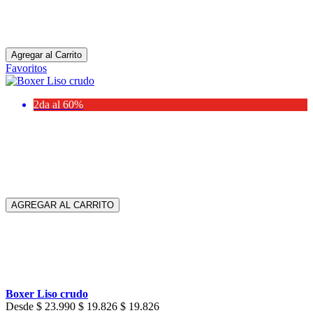
Negro
Gris Oscuro
Blanco
Crudo
Agregar al Carrito
Favoritos
2da al 60%
AGREGAR AL CARRITO
Azul Marino
Negro
Gris Oscuro
Verde
Blanco
Boxer Liso crudo
Desde
$ 23.990
$ 19.826
$ 19.826