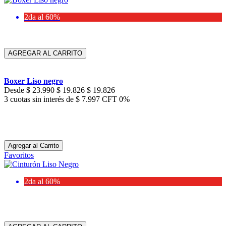
2da al 60%
AGREGAR AL CARRITO
Azul Marino
Boxer Liso negro
Desde
$ 23.990
$ 19.826
$ 19.826
3 cuotas sin interés de
$ 7.997
CFT 0%
Azul Marino
Azul Marino
Agregar al Carrito
Favoritos
2da al 60%