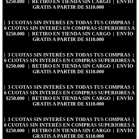
$250.000 | RETIRO EN TIENDA SIN CARGO | ENVÍO
GRATIS A PARTIR DE $110.000
| 3 CUOTAS SIN INTERÉS EN TODAS TUS COMPRAS |
6 CUOTAS SIN INTERÉS EN COMPRAS SUPERIORES A
$250.000 | RETIRO EN TIENDA SIN CARGO | ENVÍO
GRATIS A PARTIR DE $110.000
| 3 CUOTAS SIN INTERÉS EN TODAS TUS COMPRAS |
6 CUOTAS SIN INTERÉS EN COMPRAS SUPERIORES A
$250.000 | RETIRO EN TIENDA SIN CARGO | ENVÍO
GRATIS A PARTIR DE $110.000
| 3 CUOTAS SIN INTERÉS EN TODAS TUS COMPRAS |
6 CUOTAS SIN INTERÉS EN COMPRAS SUPERIORES A
$250.000 | RETIRO EN TIENDA SIN CARGO | ENVÍO
GRATIS A PARTIR DE $110.000
| 3 CUOTAS SIN INTERÉS EN TODAS TUS COMPRAS |
6 CUOTAS SIN INTERÉS EN COMPRAS SUPERIORES A
$250.000 | RETIRO EN TIENDA SIN CARGO | ENVÍO
GRATIS A PARTIR DE $110.000