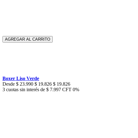
AGREGAR AL CARRITO
Azul Marino
Negro
Gris Oscuro
Blanco
Crudo
Boxer Liso Verde
Desde
$ 23.990
$ 19.826
$ 19.826
3 cuotas sin interés de
$ 7.997
CFT 0%
Azul Marino
Negro
Gris Oscuro
Blanco
Crudo
Azul Marino