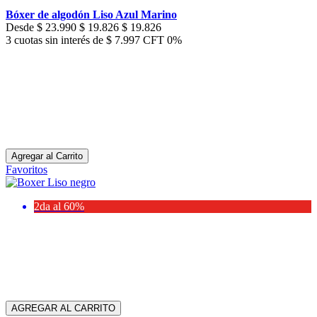
Gris Melange
Bóxer de algodón Liso Azul Marino
Desde
$ 23.990
$ 19.826
$ 19.826
3 cuotas sin interés de
$ 7.997
CFT 0%
Negro
Blanco
Gris Melange
Negro
Blanco
Gris Melange
Agregar al Carrito
Favoritos
2da al 60%
AGREGAR AL CARRITO