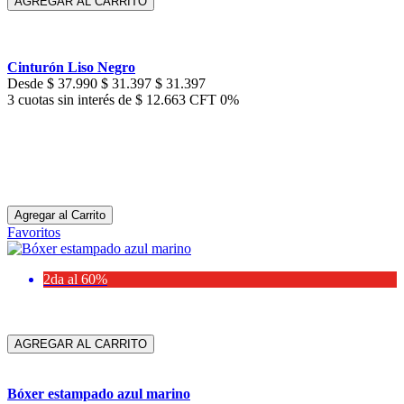
AGREGAR AL CARRITO
Marron Oscuro
Marrón
Cinturón Liso Negro
Desde
$ 37.990
$ 31.397
$ 31.397
3 cuotas sin interés de
$ 12.663
CFT 0%
Marron Oscuro
Marrón
Marron Oscuro
Marrón
Agregar al Carrito
Favoritos
2da al 60%
AGREGAR AL CARRITO
Bordó
Bóxer estampado azul marino