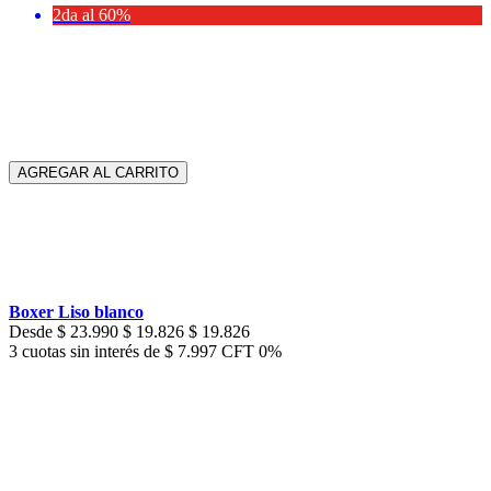
2da al 60%
AGREGAR AL CARRITO
Azul Marino
Negro
Gris Oscuro
Verde
Crudo
Boxer Liso blanco
Desde
$ 23.990
$ 19.826
$ 19.826
3 cuotas sin interés de
$ 7.997
CFT 0%
Azul Marino
Negro
Gris Oscuro
Verde
Crudo