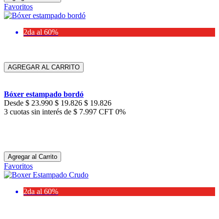
Favoritos
2da al 60%
AGREGAR AL CARRITO
Azul Marino
Bóxer estampado bordó
Desde
$ 23.990
$ 19.826
$ 19.826
3 cuotas sin interés de
$ 7.997
CFT 0%
Azul Marino
Azul Marino
Agregar al Carrito
Favoritos
2da al 60%