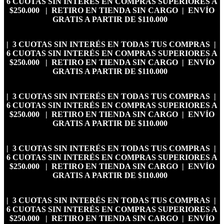
6 CUOTAS SIN INTERÉS EN COMPRAS SUPERIORES A
$250.000 | RETIRO EN TIENDA SIN CARGO | ENVÍO
GRATIS A PARTIR DE $110.000
| 3 CUOTAS SIN INTERÉS EN TODAS TUS COMPRAS |
6 CUOTAS SIN INTERÉS EN COMPRAS SUPERIORES A
$250.000 | RETIRO EN TIENDA SIN CARGO | ENVÍO
GRATIS A PARTIR DE $110.000
| 3 CUOTAS SIN INTERÉS EN TODAS TUS COMPRAS |
6 CUOTAS SIN INTERÉS EN COMPRAS SUPERIORES A
$250.000 | RETIRO EN TIENDA SIN CARGO | ENVÍO
GRATIS A PARTIR DE $110.000
| 3 CUOTAS SIN INTERÉS EN TODAS TUS COMPRAS |
6 CUOTAS SIN INTERÉS EN COMPRAS SUPERIORES A
$250.000 | RETIRO EN TIENDA SIN CARGO | ENVÍO
GRATIS A PARTIR DE $110.000
| 3 CUOTAS SIN INTERÉS EN TODAS TUS COMPRAS |
6 CUOTAS SIN INTERÉS EN COMPRAS SUPERIORES A
$250.000 | RETIRO EN TIENDA SIN CARGO | ENVÍO