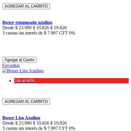
AGREGAR AL CARRITO
Verde
Boxer estampado azulino
Desde
$ 23.990
$ 19.826
$ 19.826
3 cuotas sin interés de
$ 7.997
CFT 0%
Verde
Verde
Agregar al Carrito
Favoritos
2da al 60%
AGREGAR AL CARRITO
Tostado
Boxer Liso Azulino
Desde
$ 23.990
$ 19.826
$ 19.826
3 cuotas sin interés de
$ 7.997
CFT 0%