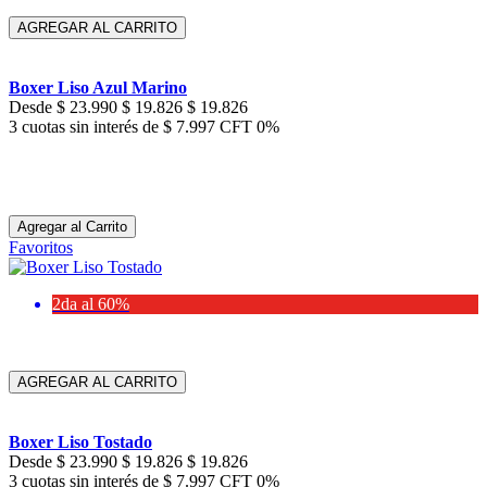
AGREGAR AL CARRITO
Negro
Boxer Liso Azul Marino
Desde
$ 23.990
$ 19.826
$ 19.826
3 cuotas sin interés de
$ 7.997
CFT 0%
Negro
Negro
Agregar al Carrito
Favoritos
2da al 60%
AGREGAR AL CARRITO
Azulino
Boxer Liso Tostado
Desde
$ 23.990
$ 19.826
$ 19.826
3 cuotas sin interés de
$ 7.997
CFT 0%