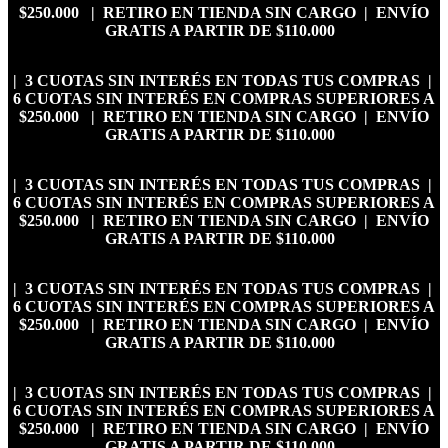
$250.000 | RETIRO EN TIENDA SIN CARGO | ENVÍO
GRATIS A PARTIR DE $110.000
| 3 CUOTAS SIN INTERÉS EN TODAS TUS COMPRAS |
6 CUOTAS SIN INTERÉS EN COMPRAS SUPERIORES A
$250.000 | RETIRO EN TIENDA SIN CARGO | ENVÍO
GRATIS A PARTIR DE $110.000
| 3 CUOTAS SIN INTERÉS EN TODAS TUS COMPRAS |
6 CUOTAS SIN INTERÉS EN COMPRAS SUPERIORES A
$250.000 | RETIRO EN TIENDA SIN CARGO | ENVÍO
GRATIS A PARTIR DE $110.000
| 3 CUOTAS SIN INTERÉS EN TODAS TUS COMPRAS |
6 CUOTAS SIN INTERÉS EN COMPRAS SUPERIORES A
$250.000 | RETIRO EN TIENDA SIN CARGO | ENVÍO
GRATIS A PARTIR DE $110.000
| 3 CUOTAS SIN INTERÉS EN TODAS TUS COMPRAS |
6 CUOTAS SIN INTERÉS EN COMPRAS SUPERIORES A
$250.000 | RETIRO EN TIENDA SIN CARGO | ENVÍO
GRATIS A PARTIR DE $110.000