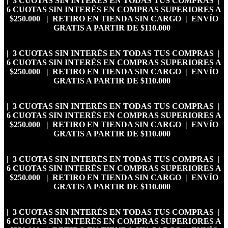
| 3 CUOTAS SIN INTERÉS EN TODAS TUS COMPRAS |
6 CUOTAS SIN INTERÉS EN COMPRAS SUPERIORES A
$250.000 | RETIRO EN TIENDA SIN CARGO | ENVÍO
GRATIS A PARTIR DE $110.000
| 3 CUOTAS SIN INTERÉS EN TODAS TUS COMPRAS |
6 CUOTAS SIN INTERÉS EN COMPRAS SUPERIORES A
$250.000 | RETIRO EN TIENDA SIN CARGO | ENVÍO
GRATIS A PARTIR DE $110.000
| 3 CUOTAS SIN INTERÉS EN TODAS TUS COMPRAS |
6 CUOTAS SIN INTERÉS EN COMPRAS SUPERIORES A
$250.000 | RETIRO EN TIENDA SIN CARGO | ENVÍO
GRATIS A PARTIR DE $110.000
| 3 CUOTAS SIN INTERÉS EN TODAS TUS COMPRAS |
6 CUOTAS SIN INTERÉS EN COMPRAS SUPERIORES A
$250.000 | RETIRO EN TIENDA SIN CARGO | ENVÍO
GRATIS A PARTIR DE $110.000
| 3 CUOTAS SIN INTERÉS EN TODAS TUS COMPRAS |
6 CUOTAS SIN INTERÉS EN COMPRAS SUPERIORES A