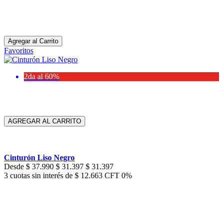
Tostado
Tostado
Agregar al Carrito
Favoritos
2da al 60%
AGREGAR AL CARRITO
Marron Oscuro
Marrón
Cinturón Liso Negro
Desde
$ 37.990
$ 31.397
$ 31.397
3 cuotas sin interés de
$ 12.663
CFT 0%
Marron Oscuro
Marrón
Marron Oscuro