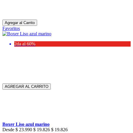
Gris Oscuro
Verde
Blanco
Crudo
Agregar al Carrito
Favoritos
2da al 60%
AGREGAR AL CARRITO
Negro
Gris Oscuro
Verde
Blanco
Crudo
Boxer Liso azul marino
Desde
$ 23.990
$ 19.826
$ 19.826