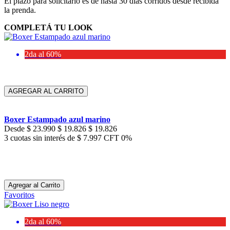
El plazo para solicitarlo es de hasta 30 días corridos desde recibida
la prenda.
COMPLETÁ TU LOOK
2da al 60%
AGREGAR AL CARRITO
Crudo
Boxer Estampado azul marino
Desde
$ 23.990
$ 19.826
$ 19.826
3 cuotas sin interés de
$ 7.997
CFT 0%
Crudo
Crudo
Agregar al Carrito
Favoritos
2da al 60%