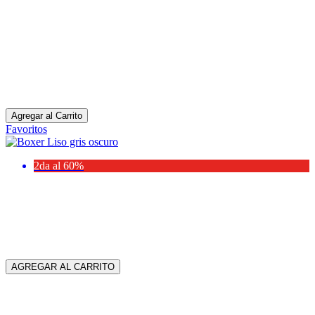
Gris Oscuro
Blanco
Crudo
Azul Marino
Negro
Gris Oscuro
Blanco
Crudo
Agregar al Carrito
Favoritos
2da al 60%
AGREGAR AL CARRITO
Azul Marino
Negro