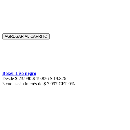
AGREGAR AL CARRITO
Azul Marino
Gris Oscuro
Verde
Blanco
Crudo
Boxer Liso negro
Desde
$ 23.990
$ 19.826
$ 19.826
3 cuotas sin interés de
$ 7.997
CFT 0%
Azul Marino
Gris Oscuro
Verde
Blanco
Crudo
Azul Marino