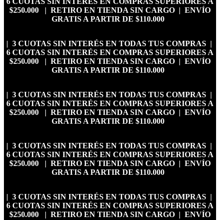
6 CUOTAS SIN INTERÉS EN COMPRAS SUPERIORES A
$250.000 | RETIRO EN TIENDA SIN CARGO | ENVÍO
GRATIS A PARTIR DE $110.000
| 3 CUOTAS SIN INTERÉS EN TODAS TUS COMPRAS |
6 CUOTAS SIN INTERÉS EN COMPRAS SUPERIORES A
$250.000 | RETIRO EN TIENDA SIN CARGO | ENVÍO
GRATIS A PARTIR DE $110.000
| 3 CUOTAS SIN INTERÉS EN TODAS TUS COMPRAS |
6 CUOTAS SIN INTERÉS EN COMPRAS SUPERIORES A
$250.000 | RETIRO EN TIENDA SIN CARGO | ENVÍO
GRATIS A PARTIR DE $110.000
| 3 CUOTAS SIN INTERÉS EN TODAS TUS COMPRAS |
6 CUOTAS SIN INTERÉS EN COMPRAS SUPERIORES A
$250.000 | RETIRO EN TIENDA SIN CARGO | ENVÍO
GRATIS A PARTIR DE $110.000
| 3 CUOTAS SIN INTERÉS EN TODAS TUS COMPRAS |
6 CUOTAS SIN INTERÉS EN COMPRAS SUPERIORES A
$250.000 | RETIRO EN TIENDA SIN CARGO | ENVÍO