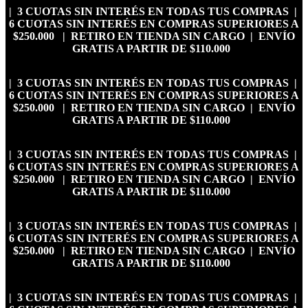
| 3 CUOTAS SIN INTERÉS EN TODAS TUS COMPRAS |
6 CUOTAS SIN INTERÉS EN COMPRAS SUPERIORES A
$250.000 | RETIRO EN TIENDA SIN CARGO | ENVÍO
GRATIS A PARTIR DE $110.000
| 3 CUOTAS SIN INTERÉS EN TODAS TUS COMPRAS |
6 CUOTAS SIN INTERÉS EN COMPRAS SUPERIORES A
$250.000 | RETIRO EN TIENDA SIN CARGO | ENVÍO
GRATIS A PARTIR DE $110.000
| 3 CUOTAS SIN INTERÉS EN TODAS TUS COMPRAS |
6 CUOTAS SIN INTERÉS EN COMPRAS SUPERIORES A
$250.000 | RETIRO EN TIENDA SIN CARGO | ENVÍO
GRATIS A PARTIR DE $110.000
| 3 CUOTAS SIN INTERÉS EN TODAS TUS COMPRAS |
6 CUOTAS SIN INTERÉS EN COMPRAS SUPERIORES A
$250.000 | RETIRO EN TIENDA SIN CARGO | ENVÍO
GRATIS A PARTIR DE $110.000
| 3 CUOTAS SIN INTERÉS EN TODAS TUS COMPRAS |