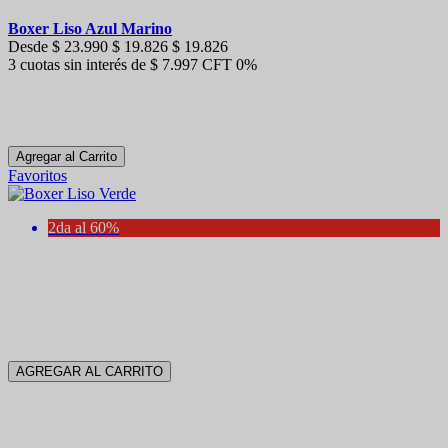
Negro
Boxer Liso Azul Marino
Desde
$ 23.990
$ 19.826
$ 19.826
3 cuotas sin interés de
$ 7.997
CFT 0%
Negro
Negro
Agregar al Carrito
Favoritos
2da al 60%
AGREGAR AL CARRITO
Azul Marino
Negro
Gris Oscuro