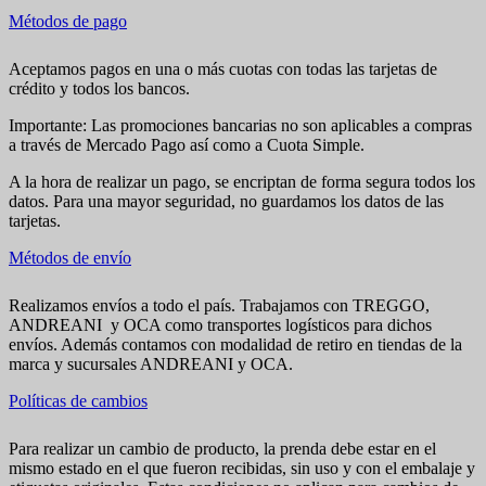
Métodos de pago
Aceptamos pagos en una o más cuotas con todas las tarjetas de
crédito y todos los bancos.
Importante: Las promociones bancarias no son aplicables a compras
a través de Mercado Pago así como a Cuota Simple.
A la hora de realizar un pago, se encriptan de forma segura todos los
datos. Para una mayor seguridad, no guardamos los datos de las
tarjetas.
Métodos de envío
Realizamos envíos a todo el país. Trabajamos con TREGGO,
ANDREANI y OCA como transportes logísticos para dichos
envíos. Además contamos con modalidad de retiro en tiendas de la
marca y sucursales ANDREANI y OCA.
Políticas de cambios
Para realizar un cambio de producto, la prenda debe estar en el
mismo estado en el que fueron recibidas, sin uso y con el embalaje y