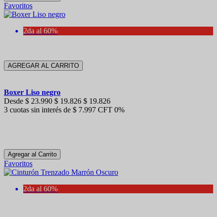
Favoritos
2da al 60%
AGREGAR AL CARRITO
Azul Marino
Boxer Liso negro
Desde
$ 23.990
$ 19.826
$ 19.826
3 cuotas sin interés de
$ 7.997
CFT 0%
Azul Marino
Azul Marino
Agregar al Carrito
Favoritos
2da al 60%