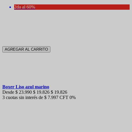
2da al 60%
AGREGAR AL CARRITO
Negro
Gris Oscuro
Verde
Blanco
Crudo
Boxer Liso azul marino
Desde
$ 23.990
$ 19.826
$ 19.826
3 cuotas sin interés de
$ 7.997
CFT 0%
Negro
Gris Oscuro
Verde
Blanco
Crudo