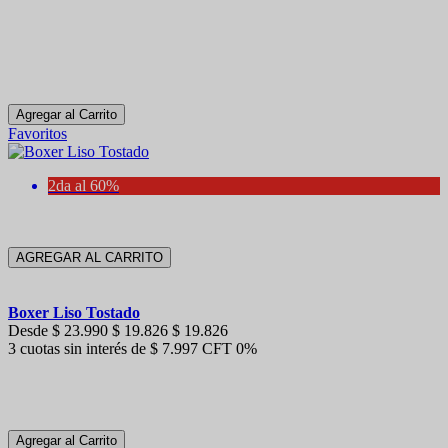
Azul Marino
Negro
Gris Oscuro
Verde
Blanco
Agregar al Carrito
Favoritos
2da al 60%
AGREGAR AL CARRITO
Azulino
Boxer Liso Tostado
Desde
$ 23.990
$ 19.826
$ 19.826
3 cuotas sin interés de
$ 7.997
CFT 0%
Azulino
Azulino
Agregar al Carrito