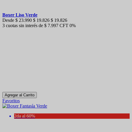
Blanco
Crudo
Boxer Liso Verde
Desde
$ 23.990
$ 19.826
$ 19.826
3 cuotas sin interés de
$ 7.997
CFT 0%
Azul Marino
Negro
Gris Oscuro
Blanco
Crudo
Azul Marino
Negro
Gris Oscuro
Blanco
Crudo
Agregar al Carrito
Favoritos
2da al 60%