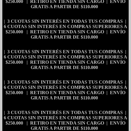
$250.000 | RETIRO EN TIENDA SIN CARGO | ENVÍO
GRATIS A PARTIR DE $110.000
| 3 CUOTAS SIN INTERÉS EN TODAS TUS COMPRAS |
6 CUOTAS SIN INTERÉS EN COMPRAS SUPERIORES A
$250.000 | RETIRO EN TIENDA SIN CARGO | ENVÍO
GRATIS A PARTIR DE $110.000
| 3 CUOTAS SIN INTERÉS EN TODAS TUS COMPRAS |
6 CUOTAS SIN INTERÉS EN COMPRAS SUPERIORES A
$250.000 | RETIRO EN TIENDA SIN CARGO | ENVÍO
GRATIS A PARTIR DE $110.000
| 3 CUOTAS SIN INTERÉS EN TODAS TUS COMPRAS |
6 CUOTAS SIN INTERÉS EN COMPRAS SUPERIORES A
$250.000 | RETIRO EN TIENDA SIN CARGO | ENVÍO
GRATIS A PARTIR DE $110.000
| 3 CUOTAS SIN INTERÉS EN TODAS TUS COMPRAS |
6 CUOTAS SIN INTERÉS EN COMPRAS SUPERIORES A
$250.000 | RETIRO EN TIENDA SIN CARGO | ENVÍO
GRATIS A PARTIR DE $110.000