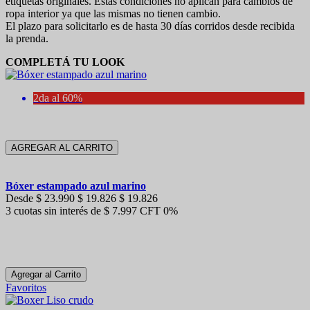
etiquetas originales. Estas condiciones no aplican para cambios de
ropa interior ya que las mismas no tienen cambio.
El plazo para solicitarlo es de hasta 30 días corridos desde recibida
la prenda.
COMPLETÁ TU LOOK
2da al 60%
AGREGAR AL CARRITO
Bordó
Bóxer estampado azul marino
Desde
$ 23.990
$ 19.826
$ 19.826
3 cuotas sin interés de
$ 7.997
CFT 0%
Bordó
Bordó
Agregar al Carrito
Favoritos