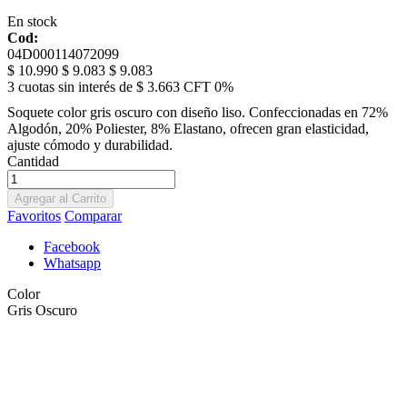
En stock
Cod:
04D000114072099
$ 10.990
$ 9.083
$ 9.083
3 cuotas sin interés de
$ 3.663
CFT 0%
Soquete color gris oscuro con diseño liso. Confeccionadas en 72%
Algodón, 20% Poliester, 8% Elastano, ofrecen gran elasticidad,
ajuste cómodo y durabilidad.
Cantidad
Agregar al Carrito
Favoritos
Comparar
Facebook
Whatsapp
Color
Gris Oscuro