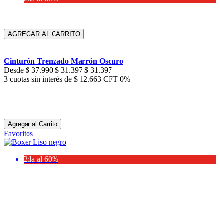
AGREGAR AL CARRITO
Negro
Cinturón Trenzado Marrón Oscuro
Desde
$ 37.990
$ 31.397
$ 31.397
3 cuotas sin interés de
$ 12.663
CFT 0%
Negro
Negro
Agregar al Carrito
Favoritos
2da al 60%