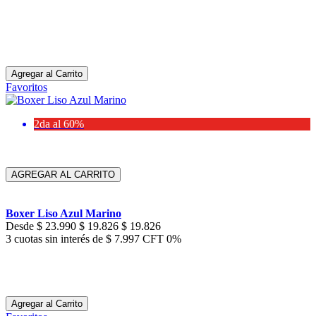
Azul Marino
Negro
Verde
Blanco
Crudo
Agregar al Carrito
Favoritos
2da al 60%
AGREGAR AL CARRITO
Negro
Boxer Liso Azul Marino
Desde
$ 23.990
$ 19.826
$ 19.826
3 cuotas sin interés de
$ 7.997
CFT 0%
Negro
Negro
Agregar al Carrito