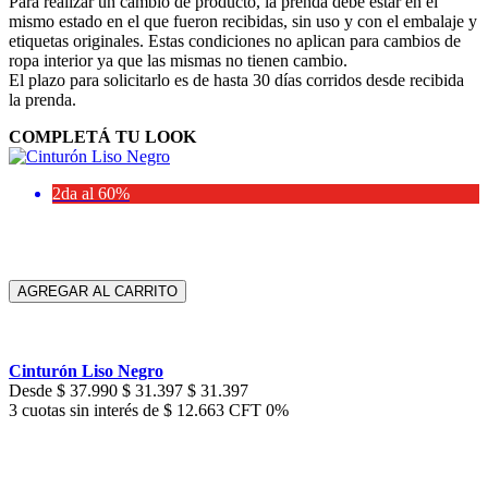
Para realizar un cambio de producto, la prenda debe estar en el
mismo estado en el que fueron recibidas, sin uso y con el embalaje y
etiquetas originales. Estas condiciones no aplican para cambios de
ropa interior ya que las mismas no tienen cambio.
El plazo para solicitarlo es de hasta 30 días corridos desde recibida
la prenda.
COMPLETÁ TU LOOK
2da al 60%
AGREGAR AL CARRITO
Marron Oscuro
Marrón
Cinturón Liso Negro
Desde
$ 37.990
$ 31.397
$ 31.397
3 cuotas sin interés de
$ 12.663
CFT 0%
Marron Oscuro
Marrón