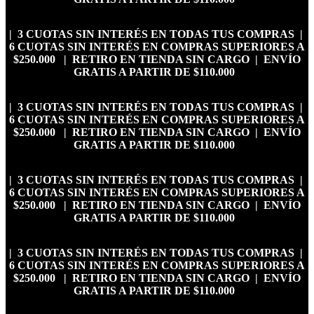
| 3 CUOTAS SIN INTERÉS EN TODAS TUS COMPRAS |
6 CUOTAS SIN INTERÉS EN COMPRAS SUPERIORES A
$250.000 | RETIRO EN TIENDA SIN CARGO | ENVÍO
GRATIS A PARTIR DE $110.000
| 3 CUOTAS SIN INTERÉS EN TODAS TUS COMPRAS |
6 CUOTAS SIN INTERÉS EN COMPRAS SUPERIORES A
$250.000 | RETIRO EN TIENDA SIN CARGO | ENVÍO
GRATIS A PARTIR DE $110.000
| 3 CUOTAS SIN INTERÉS EN TODAS TUS COMPRAS |
6 CUOTAS SIN INTERÉS EN COMPRAS SUPERIORES A
$250.000 | RETIRO EN TIENDA SIN CARGO | ENVÍO
GRATIS A PARTIR DE $110.000
| 3 CUOTAS SIN INTERÉS EN TODAS TUS COMPRAS |
6 CUOTAS SIN INTERÉS EN COMPRAS SUPERIORES A
$250.000 | RETIRO EN TIENDA SIN CARGO | ENVÍO
GRATIS A PARTIR DE $110.000