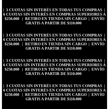
| 3 CUOTAS SIN INTERÉS EN TODAS TUS COMPRAS |
6 CUOTAS SIN INTERÉS EN COMPRAS SUPERIORES A
$250.000 | RETIRO EN TIENDA SIN CARGO | ENVÍO
GRATIS A PARTIR DE $110.000
| 3 CUOTAS SIN INTERÉS EN TODAS TUS COMPRAS |
6 CUOTAS SIN INTERÉS EN COMPRAS SUPERIORES A
$250.000 | RETIRO EN TIENDA SIN CARGO | ENVÍO
GRATIS A PARTIR DE $110.000
| 3 CUOTAS SIN INTERÉS EN TODAS TUS COMPRAS |
6 CUOTAS SIN INTERÉS EN COMPRAS SUPERIORES A
$250.000 | RETIRO EN TIENDA SIN CARGO | ENVÍO
GRATIS A PARTIR DE $110.000
| 3 CUOTAS SIN INTERÉS EN TODAS TUS COMPRAS |
6 CUOTAS SIN INTERÉS EN COMPRAS SUPERIORES A
$250.000 | RETIRO EN TIENDA SIN CARGO | ENVÍO
GRATIS A PARTIR DE $110.000