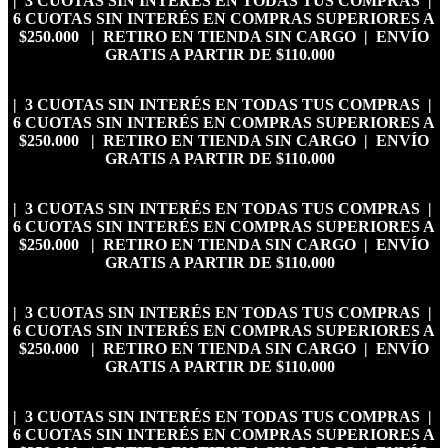
| 3 CUOTAS SIN INTERÉS EN TODAS TUS COMPRAS |
6 CUOTAS SIN INTERÉS EN COMPRAS SUPERIORES A
$250.000 | RETIRO EN TIENDA SIN CARGO | ENVÍO
GRATIS A PARTIR DE $110.000
| 3 CUOTAS SIN INTERÉS EN TODAS TUS COMPRAS |
6 CUOTAS SIN INTERÉS EN COMPRAS SUPERIORES A
$250.000 | RETIRO EN TIENDA SIN CARGO | ENVÍO
GRATIS A PARTIR DE $110.000
| 3 CUOTAS SIN INTERÉS EN TODAS TUS COMPRAS |
6 CUOTAS SIN INTERÉS EN COMPRAS SUPERIORES A
$250.000 | RETIRO EN TIENDA SIN CARGO | ENVÍO
GRATIS A PARTIR DE $110.000
| 3 CUOTAS SIN INTERÉS EN TODAS TUS COMPRAS |
6 CUOTAS SIN INTERÉS EN COMPRAS SUPERIORES A
$250.000 | RETIRO EN TIENDA SIN CARGO | ENVÍO
GRATIS A PARTIR DE $110.000
| 3 CUOTAS SIN INTERÉS EN TODAS TUS COMPRAS |
6 CUOTAS SIN INTERÉS EN COMPRAS SUPERIORES A