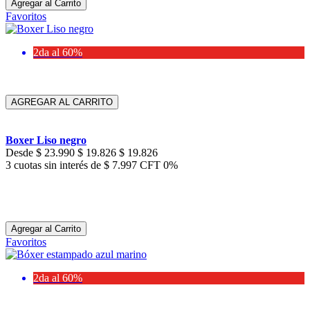
Agregar al Carrito
Favoritos
2da al 60%
AGREGAR AL CARRITO
Azul Marino
Boxer Liso negro
Desde
$ 23.990
$ 19.826
$ 19.826
3 cuotas sin interés de
$ 7.997
CFT 0%
Azul Marino
Azul Marino
Agregar al Carrito
Favoritos
2da al 60%