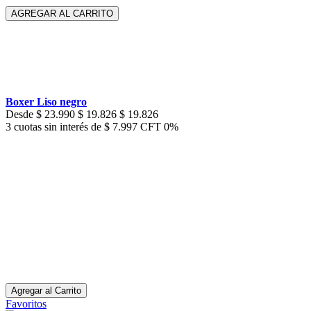
AGREGAR AL CARRITO
Azul Marino
Gris Oscuro
Verde
Blanco
Crudo
Boxer Liso negro
Desde
$ 23.990
$ 19.826
$ 19.826
3 cuotas sin interés de
$ 7.997
CFT 0%
Azul Marino
Gris Oscuro
Verde
Blanco
Crudo
Azul Marino
Gris Oscuro
Verde
Blanco
Crudo
Agregar al Carrito
Favoritos