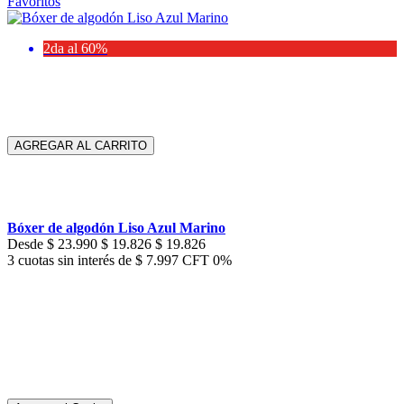
Favoritos
2da al 60%
AGREGAR AL CARRITO
Negro
Blanco
Gris Melange
Bóxer de algodón Liso Azul Marino
Desde
$ 23.990
$ 19.826
$ 19.826
3 cuotas sin interés de
$ 7.997
CFT 0%
Negro
Blanco
Gris Melange
Negro
Blanco
Gris Melange