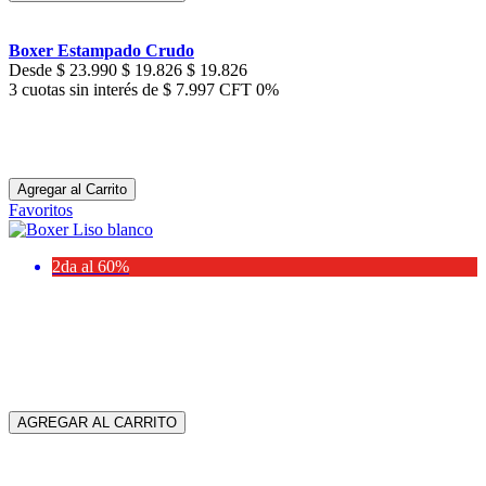
Azul Marino
Boxer Estampado Crudo
Desde
$ 23.990
$ 19.826
$ 19.826
3 cuotas sin interés de
$ 7.997
CFT 0%
Azul Marino
Azul Marino
Agregar al Carrito
Favoritos
2da al 60%
AGREGAR AL CARRITO
Azul Marino
Negro