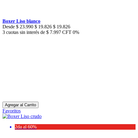
Gris Oscuro
Verde
Crudo
Boxer Liso blanco
Desde
$ 23.990
$ 19.826
$ 19.826
3 cuotas sin interés de
$ 7.997
CFT 0%
Azul Marino
Negro
Gris Oscuro
Verde
Crudo
Azul Marino
Negro
Gris Oscuro
Verde
Crudo
Agregar al Carrito
Favoritos
2da al 60%