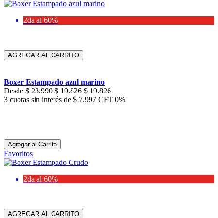
2da al 60%
AGREGAR AL CARRITO
Crudo
Boxer Estampado azul marino
Desde
$ 23.990
$ 19.826
$ 19.826
3 cuotas sin interés de
$ 7.997
CFT 0%
Crudo
Crudo
Agregar al Carrito
Favoritos
2da al 60%
AGREGAR AL CARRITO