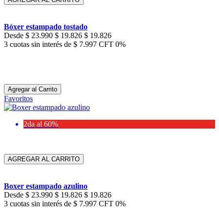
Gris Oscuro
Bóxer estampado tostado
Desde
$ 23.990
$ 19.826
$ 19.826
3 cuotas sin interés de
$ 7.997
CFT 0%
Gris Oscuro
Gris Oscuro
Agregar al Carrito
Favoritos
2da al 60%
AGREGAR AL CARRITO
Verde
Boxer estampado azulino
Desde
$ 23.990
$ 19.826
$ 19.826
3 cuotas sin interés de
$ 7.997
CFT 0%