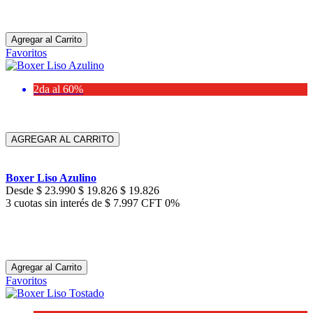
Marron Oscuro
Marrón
Agregar al Carrito
Favoritos
2da al 60%
AGREGAR AL CARRITO
Tostado
Boxer Liso Azulino
Desde
$ 23.990
$ 19.826
$ 19.826
3 cuotas sin interés de
$ 7.997
CFT 0%
Tostado
Tostado
Agregar al Carrito
Favoritos