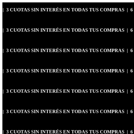
| 3 CUOTAS SIN INTERÉS EN TODAS TUS COMPRAS | 6
| 3 CUOTAS SIN INTERÉS EN TODAS TUS COMPRAS | 6
| 3 CUOTAS SIN INTERÉS EN TODAS TUS COMPRAS | 6
| 3 CUOTAS SIN INTERÉS EN TODAS TUS COMPRAS | 6
| 3 CUOTAS SIN INTERÉS EN TODAS TUS COMPRAS | 6
| 3 CUOTAS SIN INTERÉS EN TODAS TUS COMPRAS | 6
| 3 CUOTAS SIN INTERÉS EN TODAS TUS COMPRAS | 6