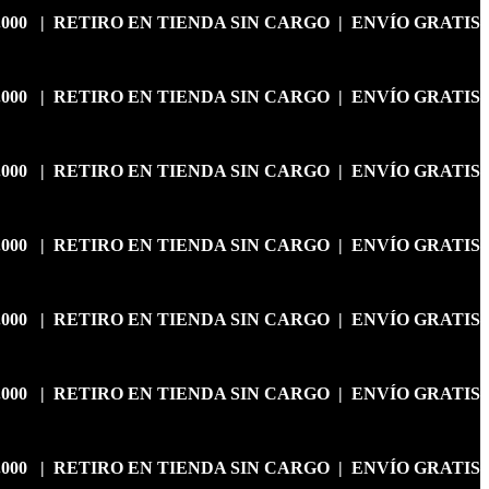
.000 | RETIRO EN TIENDA SIN CARGO | ENVÍO GRATIS
.000 | RETIRO EN TIENDA SIN CARGO | ENVÍO GRATIS
.000 | RETIRO EN TIENDA SIN CARGO | ENVÍO GRATIS
.000 | RETIRO EN TIENDA SIN CARGO | ENVÍO GRATIS
.000 | RETIRO EN TIENDA SIN CARGO | ENVÍO GRATIS
.000 | RETIRO EN TIENDA SIN CARGO | ENVÍO GRATIS
.000 | RETIRO EN TIENDA SIN CARGO | ENVÍO GRATIS