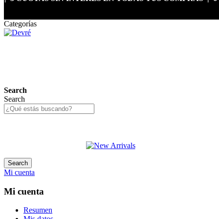
Categorías
Search
Search
Search
Mi cuenta
Mi cuenta
Resumen
Mis datos