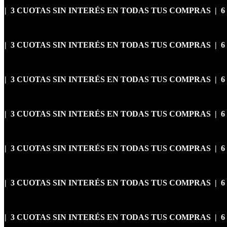
| 3 CUOTAS SIN INTERÉS EN TODAS TUS COMPRAS | 6
| 3 CUOTAS SIN INTERÉS EN TODAS TUS COMPRAS | 6
| 3 CUOTAS SIN INTERÉS EN TODAS TUS COMPRAS | 6
| 3 CUOTAS SIN INTERÉS EN TODAS TUS COMPRAS | 6
| 3 CUOTAS SIN INTERÉS EN TODAS TUS COMPRAS | 6
| 3 CUOTAS SIN INTERÉS EN TODAS TUS COMPRAS | 6
| 3 CUOTAS SIN INTERÉS EN TODAS TUS COMPRAS | 6