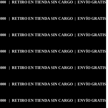
.000 | RETIRO EN TIENDA SIN CARGO | ENVÍO GRATIS
.000 | RETIRO EN TIENDA SIN CARGO | ENVÍO GRATIS
.000 | RETIRO EN TIENDA SIN CARGO | ENVÍO GRATIS
.000 | RETIRO EN TIENDA SIN CARGO | ENVÍO GRATIS
.000 | RETIRO EN TIENDA SIN CARGO | ENVÍO GRATIS
.000 | RETIRO EN TIENDA SIN CARGO | ENVÍO GRATIS
.000 | RETIRO EN TIENDA SIN CARGO | ENVÍO GRATIS