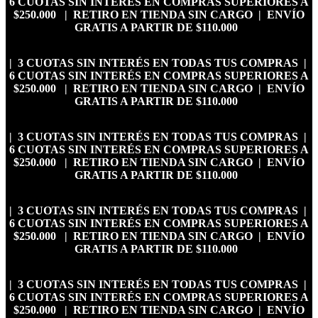
6 CUOTAS SIN INTERÉS EN COMPRAS SUPERIORES A
$250.000 | RETIRO EN TIENDA SIN CARGO | ENVÍO
GRATIS A PARTIR DE $110.000
| 3 CUOTAS SIN INTERÉS EN TODAS TUS COMPRAS |
6 CUOTAS SIN INTERÉS EN COMPRAS SUPERIORES A
$250.000 | RETIRO EN TIENDA SIN CARGO | ENVÍO
GRATIS A PARTIR DE $110.000
| 3 CUOTAS SIN INTERÉS EN TODAS TUS COMPRAS |
6 CUOTAS SIN INTERÉS EN COMPRAS SUPERIORES A
$250.000 | RETIRO EN TIENDA SIN CARGO | ENVÍO
GRATIS A PARTIR DE $110.000
| 3 CUOTAS SIN INTERÉS EN TODAS TUS COMPRAS |
6 CUOTAS SIN INTERÉS EN COMPRAS SUPERIORES A
$250.000 | RETIRO EN TIENDA SIN CARGO | ENVÍO
GRATIS A PARTIR DE $110.000
| 3 CUOTAS SIN INTERÉS EN TODAS TUS COMPRAS |
6 CUOTAS SIN INTERÉS EN COMPRAS SUPERIORES A
$250.000 | RETIRO EN TIENDA SIN CARGO | ENVÍO