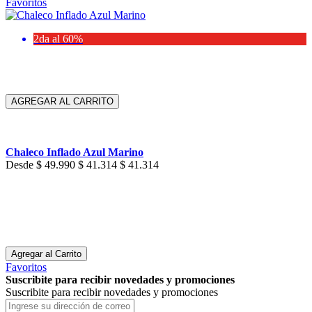
Favoritos
2da al 60%
AGREGAR AL CARRITO
Negro
Marron Oscuro
Chaleco Inflado Azul Marino
Desde
$ 49.990
$ 41.314
$ 41.314
Negro
Marron Oscuro
Negro
Marron Oscuro
Agregar al Carrito
Favoritos
Suscribite para recibir novedades y promociones
Suscribite para recibir novedades y promociones