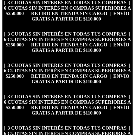
| 3 CUOTAS SIN INTERÉS EN TODAS TUS COMPRAS |
6 CUOTAS SIN INTERÉS EN COMPRAS SUPERIORES A
$250.000 | RETIRO EN TIENDA SIN CARGO | ENVÍO
GRATIS A PARTIR DE $110.000
| 3 CUOTAS SIN INTERÉS EN TODAS TUS COMPRAS |
6 CUOTAS SIN INTERÉS EN COMPRAS SUPERIORES A
$250.000 | RETIRO EN TIENDA SIN CARGO | ENVÍO
GRATIS A PARTIR DE $110.000
| 3 CUOTAS SIN INTERÉS EN TODAS TUS COMPRAS |
6 CUOTAS SIN INTERÉS EN COMPRAS SUPERIORES A
$250.000 | RETIRO EN TIENDA SIN CARGO | ENVÍO
GRATIS A PARTIR DE $110.000
| 3 CUOTAS SIN INTERÉS EN TODAS TUS COMPRAS |
6 CUOTAS SIN INTERÉS EN COMPRAS SUPERIORES A
$250.000 | RETIRO EN TIENDA SIN CARGO | ENVÍO
GRATIS A PARTIR DE $110.000
| 3 CUOTAS SIN INTERÉS EN TODAS TUS COMPRAS |
6 CUOTAS SIN INTERÉS EN COMPRAS SUPERIORES A