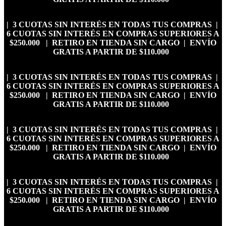
| 3 CUOTAS SIN INTERÉS EN TODAS TUS COMPRAS |
6 CUOTAS SIN INTERÉS EN COMPRAS SUPERIORES A
$250.000 | RETIRO EN TIENDA SIN CARGO | ENVÍO
GRATIS A PARTIR DE $110.000
| 3 CUOTAS SIN INTERÉS EN TODAS TUS COMPRAS |
6 CUOTAS SIN INTERÉS EN COMPRAS SUPERIORES A
$250.000 | RETIRO EN TIENDA SIN CARGO | ENVÍO
GRATIS A PARTIR DE $110.000
| 3 CUOTAS SIN INTERÉS EN TODAS TUS COMPRAS |
6 CUOTAS SIN INTERÉS EN COMPRAS SUPERIORES A
$250.000 | RETIRO EN TIENDA SIN CARGO | ENVÍO
GRATIS A PARTIR DE $110.000
| 3 CUOTAS SIN INTERÉS EN TODAS TUS COMPRAS |
6 CUOTAS SIN INTERÉS EN COMPRAS SUPERIORES A
$250.000 | RETIRO EN TIENDA SIN CARGO | ENVÍO
GRATIS A PARTIR DE $110.000