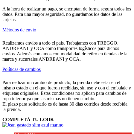
A la hora de realizar un pago, se encriptan de forma segura todos los
datos. Para una mayor seguridad, no guardamos los datos de las
tarjetas.
Métodos de envío
Realizamos envíos a todo el país. Trabajamos con TREGGO,
ANDREANI y OCA como transportes logísticos para dichos
envíos. Además contamos con modalidad de retiro en tiendas de la
marca y sucursales ANDREANI y OCA.
Políticas de cambios
Para realizar un cambio de producto, la prenda debe estar en el
mismo estado en el que fueron recibidas, sin uso y con el embalaje y
etiquetas originales. Estas condiciones no aplican para cambios de
ropa interior ya que las mismas no tienen cambio.
El plazo para solicitarlo es de hasta 30 días corridos desde recibida
la prenda.
COMPLETÁ TU LOOK