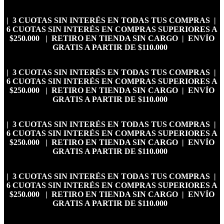
| 3 CUOTAS SIN INTERÉS EN TODAS TUS COMPRAS |
6 CUOTAS SIN INTERÉS EN COMPRAS SUPERIORES A
$250.000 | RETIRO EN TIENDA SIN CARGO | ENVÍO
GRATIS A PARTIR DE $110.000
| 3 CUOTAS SIN INTERÉS EN TODAS TUS COMPRAS |
6 CUOTAS SIN INTERÉS EN COMPRAS SUPERIORES A
$250.000 | RETIRO EN TIENDA SIN CARGO | ENVÍO
GRATIS A PARTIR DE $110.000
| 3 CUOTAS SIN INTERÉS EN TODAS TUS COMPRAS |
6 CUOTAS SIN INTERÉS EN COMPRAS SUPERIORES A
$250.000 | RETIRO EN TIENDA SIN CARGO | ENVÍO
GRATIS A PARTIR DE $110.000
| 3 CUOTAS SIN INTERÉS EN TODAS TUS COMPRAS |
6 CUOTAS SIN INTERÉS EN COMPRAS SUPERIORES A
$250.000 | RETIRO EN TIENDA SIN CARGO | ENVÍO
GRATIS A PARTIR DE $110.000