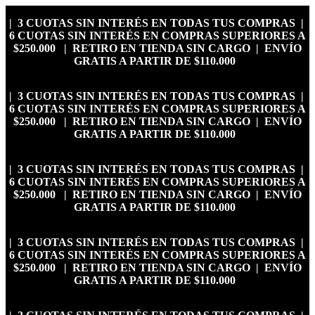
| 3 CUOTAS SIN INTERÉS EN TODAS TUS COMPRAS |
6 CUOTAS SIN INTERÉS EN COMPRAS SUPERIORES A
$250.000 | RETIRO EN TIENDA SIN CARGO | ENVÍO
GRATIS A PARTIR DE $110.000
| 3 CUOTAS SIN INTERÉS EN TODAS TUS COMPRAS |
6 CUOTAS SIN INTERÉS EN COMPRAS SUPERIORES A
$250.000 | RETIRO EN TIENDA SIN CARGO | ENVÍO
GRATIS A PARTIR DE $110.000
| 3 CUOTAS SIN INTERÉS EN TODAS TUS COMPRAS |
6 CUOTAS SIN INTERÉS EN COMPRAS SUPERIORES A
$250.000 | RETIRO EN TIENDA SIN CARGO | ENVÍO
GRATIS A PARTIR DE $110.000
| 3 CUOTAS SIN INTERÉS EN TODAS TUS COMPRAS |
6 CUOTAS SIN INTERÉS EN COMPRAS SUPERIORES A
$250.000 | RETIRO EN TIENDA SIN CARGO | ENVÍO
GRATIS A PARTIR DE $110.000