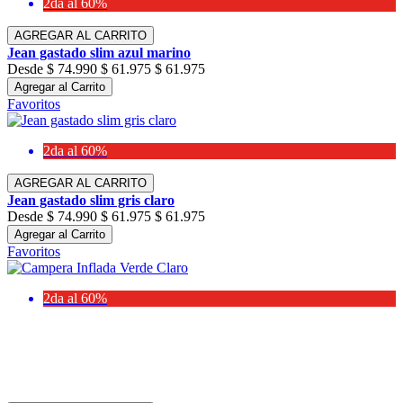
2da al 60%
AGREGAR AL CARRITO
Jean gastado slim azul marino
Desde
$ 74.990
$ 61.975
$ 61.975
Agregar al Carrito
Favoritos
2da al 60%
AGREGAR AL CARRITO
Jean gastado slim gris claro
Desde
$ 74.990
$ 61.975
$ 61.975
Agregar al Carrito
Favoritos
2da al 60%